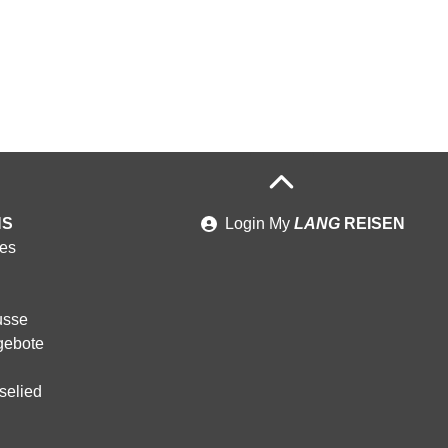
NS
Login
My
LANG
REISEN
es
usse
gebote
selied