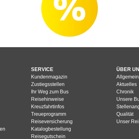
SERVICE
ÜBER U
Kundenmagazin
Allgemein
Zustiegsstellen
Aktuelles
Ihr Weg zum Bus
Chronik
Reisehinweise
Unsere B
Kreuzfahrtinfos
Stellenan
Treueprogramm
Qualität
Reiseversicherung
Unser Rei
sen
Katalogbestellung
Reisegutschein