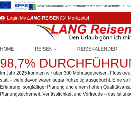
Diese Maßnahme wird mitfinanziert durch Steuermittel auf
Direkt
Login
My
LANG
REISEN
|
Merkzettel
zum
Seiteninhalt
HOME
REISEN
REISEKALENDER
98,7% DURCHFÜHRU
Im Jahr 2025 konnten wir über 300 Mehrtagesreisen, Flusskreu
statt – viele davon waren sogar frühzeitig ausgebucht. Eine so
Erfahrung, sorgfältiger Planung und einem hohen Qualitätsanspr
Planungssicherheit, Verlässlichkeit und Vorfreude – das ist un