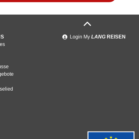
NS
Login
My
LANG
REISEN
es
usse
gebote
selied