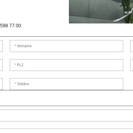
 598 77 00
* Vorname
* PLZ
* Telefon