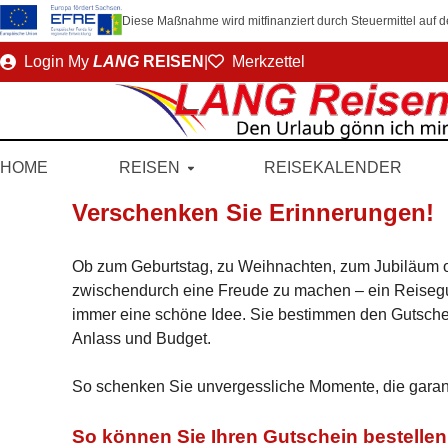
Diese Maßnahme wird mitfinanziert durch Steuermittel auf
Direkt
Login
My
LANG
REISEN
|
Merkzettel
zum
Seiteninhalt
HOME
REISEN
REISEKALENDER
Verschenken Sie Erinnerungen!
Ob zum Geburtstag, zu Weihnachten, zum Jubiläum 
zwischendurch eine Freude zu machen – ein Reiseg
immer eine schöne Idee. Sie bestimmen den Gutschei
Anlass und Budget.
So schenken Sie unvergessliche Momente, die garan
So können Sie Ihren Gutschein bestellen