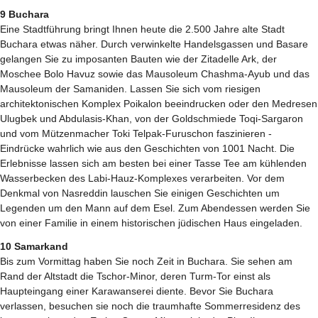
9 Buchara
Eine Stadtführung bringt Ihnen heute die 2.500 Jahre alte Stadt
Buchara etwas näher. Durch verwinkelte Handelsgassen und Basare
gelangen Sie zu imposanten Bauten wie der Zitadelle Ark, der
Moschee Bolo Havuz sowie das Mausoleum Chashma-Ayub und das
Mausoleum der Samaniden. Lassen Sie sich vom riesigen
architektonischen Komplex Poikalon beeindrucken oder den Medresen
Ulugbek und Abdulasis-Khan, von der Goldschmiede Toqi-Sargaron
und vom Mützenmacher Toki Telpak-Furuschon faszinieren -
Eindrücke wahrlich wie aus den Geschichten von 1001 Nacht. Die
Erlebnisse lassen sich am besten bei einer Tasse Tee am kühlenden
Wasserbecken des Labi-Hauz-Komplexes verarbeiten. Vor dem
Denkmal von Nasreddin lauschen Sie einigen Geschichten um
Legenden um den Mann auf dem Esel. Zum Abendessen werden Sie
von einer Familie in einem historischen jüdischen Haus eingeladen.
10 Samarkand
Bis zum Vormittag haben Sie noch Zeit in Buchara. Sie sehen am
Rand der Altstadt die Tschor-Minor, deren Turm-Tor einst als
Haupteingang einer Karawanserei diente. Bevor Sie Buchara
verlassen, besuchen sie noch die traumhafte Sommerresidenz des