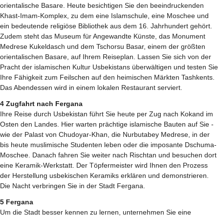
orientalische Basare. Heute besichtigen Sie den beeindruckenden
Khast-Imam-Komplex, zu dem eine Islamschule, eine Moschee und
ein bedeutende religiöse Bibliothek aus dem 16. Jahrhundert gehört.
Zudem steht das Museum für Angewandte Künste, das Monument
Medrese Kukeldasch und dem Tschorsu Basar, einem der größten
orientalischen Basare, auf Ihrem Reiseplan. Lassen Sie sich von der
Pracht der islamischen Kultur Usbekistans überwältigen und testen Sie
Ihre Fähigkeit zum Feilschen auf den heimischen Märkten Tashkents.
Das Abendessen wird in einem lokalen Restaurant serviert.
4 Zugfahrt nach Fergana
Ihre Reise durch Usbekistan führt Sie heute per Zug nach Kokand im
Osten den Landes. Hier warten prächtige islamische Bauten auf Sie -
wie der Palast von Chudoyar-Khan, die Nurbutabey Medrese, in der
bis heute muslimische Studenten leben oder die imposante Dschuma-
Moschee. Danach fahren Sie weiter nach Rischtan und besuchen dort
eine Keramik-Werkstatt. Der Töpfermeister wird Ihnen den Prozess
der Herstellung usbekischen Keramiks erklären und demonstrieren.
Die Nacht verbringen Sie in der Stadt Fergana.
5 Fergana
Um die Stadt besser kennen zu lernen, unternehmen Sie eine