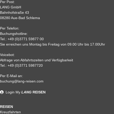
Per Post:
15
65 %
70 %
80%
80 %
LANG GmbH
7
80%
85%
85%
85 %
Bahnhofstraße 43
08280 Aue-Bad Schlema
2
90 %
95 %
95 %
95 %
0,
95%
95 %
95 %
95%
Per Telefon:
Nichtantritt
Buchungshotline:
Tel.:
+49 (0)3771 59877 00
Sie erreichen uns Montag bis Freitag von 09.00 Uhr bis 17.00Uhr
Voicebot:
Abfrage von Abfahrtszeiten und Verfügbarkeit
Tel.:
+49 (0)3771 5987720
Per E-Mail an:
Alle weiteren Stronierungsbedingungen entnehmen Sie bitte
buchung@lang-reisen.com
unseren AGB. Wir empfehlen Ihnen den Abschluss einer
Reiserücktrittskostenversicherung
Login
My
LANG
REISEN
REISEN
Kreuzfahrten