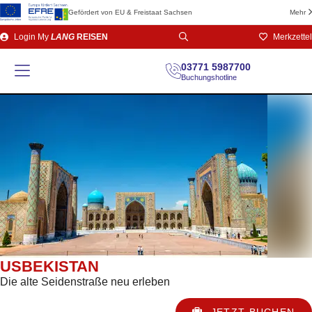
Gefördert von EU & Freistaat Sachsen
Mehr
Direkt
Login
My
LANG
REISEN
Merkzettel
zum
Seiteninhalt
03771 5987700
Buchungshotline
USBEKISTAN
Die alte Seidenstraße neu erleben
JETZT BUCHEN