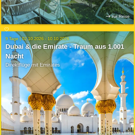
zur Reise
9 Tage |
02.10.2026 - 10.10.2026
Dubai & die Emirate - Traum aus 1.001
Nacht
Direktflüge mit Emirates