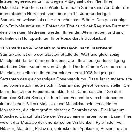
letzten regierenden Emirs. Gegen Mittag sieht der Plan Ihrer
Usbekistan Rundreise die Weiterfahrt nach Samarkand vor. Unter der
mongolischen Herrschaft von Timur im 14. Jahrhundert galt
Samarkand weltweit als eine der schönsten Städte. Das palastartige
Gur-Emir-Mausoleum in Ehren von Timur und der Registan-Platz mit
den 3 riesigen Medresen werden Ihnen den Atem rauben und sind
definitiv ein Höhepunkt auf Ihrer Reise durch Usbekistan!
11 Samarkand & Schnellzug 'Afrosiyob' nach Taschkent
Samarkand ist eine der ältesten Städte der Welt und gleichzeitig
Mittelpunkt der berühmten Seidenstraße. Ihre heutige Besichtigung
startet im Observatorium von Ulugbek. Der berühmte Astronom des
Mittelalters stellt sich Ihnen vor mit dem erst 1908 freigelegten
Sextanten des gleichnamigen Observatoriums. Dass Jahrhunderte alte
Traditionen auch heute noch in Samarkand gelebt werden, stellen Sie
beim Besuch der Papiermanufaktur fest. Dann besuchen Sie den
Komplex Schahi Sinda, ein herrliches Ensemble verschiedener, im
timuridischen Stil mit Majolika- und Mosaikkacheln verkleideten
Mausoleen, die einst größte Moschee Zentralasiens - Bibi-Khanum-
Moschee. Darauf führt Sie der Weg zu einem farbenfrohen Basar. Hier
weicht das Museale der orientalischen Wirklichkeit. Pyramiden von
Nüssen, Mandeln, Pistazien, getrockneten Aprikosen, Rosinen u.v.m.