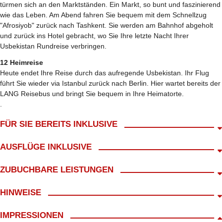
türmen sich an den Marktständen. Ein Markt, so bunt und faszinierend
wie das Leben. Am Abend fahren Sie bequem mit dem Schnellzug
"Afrosiyob" zurück nach Tashkent. Sie werden am Bahnhof abgeholt
und zurück ins Hotel gebracht, wo Sie Ihre letzte Nacht Ihrer
Usbekistan Rundreise verbringen.
12 Heimreise
Heute endet Ihre Reise durch das aufregende Usbekistan. Ihr Flug
führt Sie wieder via Istanbul zurück nach Berlin. Hier wartet bereits der
LANG Reisebus und bringt Sie bequem in Ihre Heimatorte.
.
FÜR SIE BEREITS INKLUSIVE
Abholung ab Wohnort gratis!
AUSFLÜGE INKLUSIVE
Fahrt im modernen Reisebus zum Flughafen
kl. Frühstück mit Begrüßungskaffee
lokale deutschsprachige Reiseleitung & erfahrener Chauffeure
ZUBUCHBARE LEISTUNGEN
12 Treuepunkte
während der gesamten Reise
Begleitung durch LANG Reisen
Stadtrundfahrt Taschkent
Haustürabholung ab 14,99€
HINWEISE
Flug ab Berlin nach Tashkent & zurück
Zugfahrt Taschkent - Fergana
Einzelzimmerzuschlag 360,-€
nationaler Flug Tashkent - Nukus inkl. Steuern & Gebühren
Stadtrundfahrt Fergana
fakultative, nicht genannte Ausflüge
Route D Ost/ Nordost
Economyclass-Tickets für die Zugfahrten Tashkent - Kokand und
IMPRESSIONEN
Eintritt Sawitski-Kunstmuseum
zusätzliche Mahlzeiten & Getränke