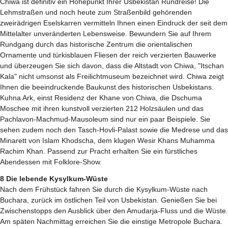
Chiwa ist definitiv ein Höhepunkt Ihrer Usbekistan Rundreise! Die
Lehmstraßen und noch heute zum Straßenbild gehörenden
zweirädrigen Eselskarren vermitteln Ihnen einen Eindruck der seit dem
Mittelalter unveränderten Lebensweise. Bewundern Sie auf Ihrem
Rundgang durch das historische Zentrum die orientalischen
Ornamente und türkisblauen Fliesen der reich verzierten Bauwerke
und überzeugen Sie sich davon, dass die Altstadt von Chiwa, "Itschan
Kala" nicht umsonst als Freilichtmuseum bezeichnet wird. Chiwa zeigt
Ihnen die beeindruckende Baukunst des historischen Usbekistans.
Kuhna Ark, einst Residenz der Khane von Chiwa, die Dschuma
Moschee mit ihren kunstvoll verzierten 212 Holzsäulen und das
Pachlavon-Machmud-Mausoleum sind nur ein paar Beispiele. Sie
sehen zudem noch den Tasch-Hovli-Palast sowie die Medrese und das
Minarett von Islam Khodscha, dem klugen Wesir Khans Muhamma
Rachim Khan. Passend zur Pracht erhalten Sie ein fürstliches
Abendessen mit Folklore-Show.
8 Die lebende Kysylkum-Wüste
Nach dem Frühstück fahren Sie durch die Kysylkum-Wüste nach
Buchara, zurück im östlichen Teil von Usbekistan. Genießen Sie bei
Zwischenstopps den Ausblick über den Amudarja-Fluss und die Wüste.
Am späten Nachmittag erreichen Sie die einstige Metropole Buchara.