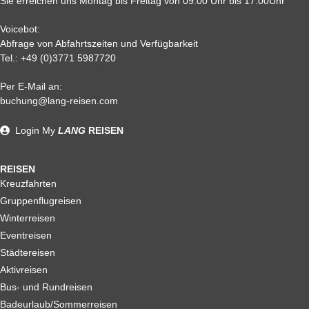
Sie erreichen uns Montag bis Freitag von 09.00 Uhr bis 17.00Uhr
Voicebot:
Abfrage von Abfahrtszeiten und Verfügbarkeit
Tel.:
+49 (0)3771 5987720
Per E-Mail an:
Alle weiteren Stronierungsbedingungen entnehmen Sie bitte
buchung@lang-reisen.com
unseren AGB. Wir empfehlen Ihnen den Abschluss einer
Reiserücktrittskostenversicherung
Login
My
LANG
REISEN
REISEN
Kreuzfahrten
Gruppenflugreisen
Winterreisen
Eventreisen
Städtereisen
Aktivreisen
Bus- und Rundreisen
Badeurlaub/Sommerreisen