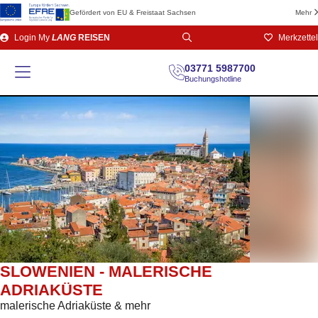
Gefördert von EU & Freistaat Sachsen
Mehr
Direkt
Login
My
LANG
REISEN
Merkzettel
zum
Seiteninhalt
03771 5987700
Buchungshotline
SLOWENIEN - MALERISCHE
ADRIAKÜSTE
malerische Adriaküste & mehr