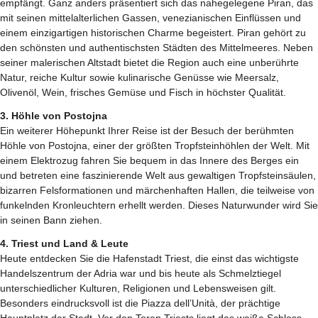
empfängt. Ganz anders präsentiert sich das nahegelegene Piran, das
mit seinen mittelalterlichen Gassen, venezianischen Einflüssen und
einem einzigartigen historischen Charme begeistert. Piran gehört zu
den schönsten und authentischsten Städten des Mittelmeeres. Neben
seiner malerischen Altstadt bietet die Region auch eine unberührte
Natur, reiche Kultur sowie kulinarische Genüsse wie Meersalz,
Olivenöl, Wein, frisches Gemüse und Fisch in höchster Qualität.
3. Höhle von Postojna
Ein weiterer Höhepunkt Ihrer Reise ist der Besuch der berühmten
Höhle von Postojna, einer der größten Tropfsteinhöhlen der Welt. Mit
einem Elektrozug fahren Sie bequem in das Innere des Berges ein
und betreten eine faszinierende Welt aus gewaltigen Tropfsteinsäulen,
bizarren Felsformationen und märchenhaften Hallen, die teilweise von
funkelnden Kronleuchtern erhellt werden. Dieses Naturwunder wird Sie
in seinen Bann ziehen.
4. Triest und Land & Leute
Heute entdecken Sie die Hafenstadt Triest, die einst das wichtigste
Handelszentrum der Adria war und bis heute als Schmelztiegel
unterschiedlicher Kulturen, Religionen und Lebensweisen gilt.
Besonders eindrucksvoll ist die Piazza dell’Unità, der prächtige
Hauptplatz der Stadt. Vor den Toren Triests liegt das weiße Schloss