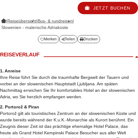
JETZT BUCHEN
|
Reiseübersicht
|
Bus- & rundreisen
|
Slowenien - malerische Adriaküste
Merken
Teilen
Drucken
REISEVERLAUF
1. Anreise
Ihre Reise führt Sie durch die traumhafte Bergwelt der Tauern und
vorbei an der slowenischen Hauptstadt Ljubljana. Am späten
Nachmittag erreichen Sie Ihr komfortables Hotel an der slowenischen
Adria, wo Sie herzlich empfangen werden.
2. Portorož & Piran
Portorož gilt als touristisches Zentrum an der slowenischen Küste und
wurde bereits während der K.u.K.-Monarchie als Kurort berühmt. Ein
Zeugnis dieser Zeit ist das prächtige ehemalige Hotel Palace, das
heute als Grand Hotel Kempinski Palace Besucher aus aller Welt