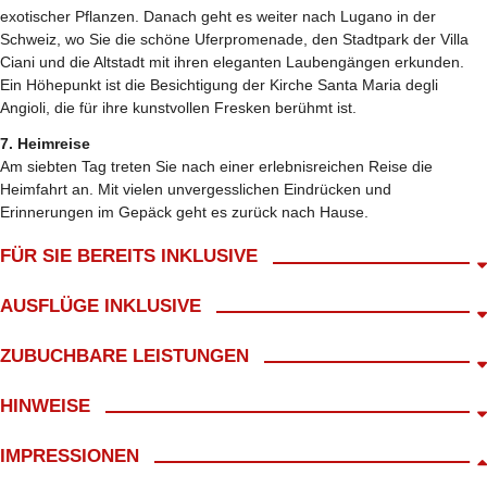
exotischer Pflanzen. Danach geht es weiter nach Lugano in der
Schweiz, wo Sie die schöne Uferpromenade, den Stadtpark der Villa
Ciani und die Altstadt mit ihren eleganten Laubengängen erkunden.
Ein Höhepunkt ist die Besichtigung der Kirche Santa Maria degli
Angioli, die für ihre kunstvollen Fresken berühmt ist.
7. Heimreise
Am siebten Tag treten Sie nach einer erlebnisreichen Reise die
Heimfahrt an. Mit vielen unvergesslichen Eindrücken und
Erinnerungen im Gepäck geht es zurück nach Hause.
FÜR SIE BEREITS INKLUSIVE
Abholung ab Wohnort gratis!*
AUSFLÜGE INKLUSIVE
Fahrt im modernen 4* Fernreisebus
kl. Frühstück mit Begrüßungskaffee
Gardaseerundfahrt inkl. Reiseleitung
ZUBUCHBARE LEISTUNGEN
Bordbegleitung
Ausflug Iseosee/ Franciacorta inkl. Reiseleitung
7 Treuepunkte
Schifffahrt Iseo- Monte Isola
Einzelzimmerzuschlag 225,- €
HINWEISE
3x Übernachtung / FR im Hotel Belverde*** in Manerba del Garda
Ausflug Comer See inkl. Reiseleitung
Ortstaxe
3x Übernachtung / FR im Hotel Royal***S in Stresa
Ausflug Borromäische Inseln inkl. Reiseleitung
Route A Süd/ Südwest
6x Abendessen als 3- Gang- Menü
IMPRESSIONEN
Schifffahrt zu den 3 Borromäischen Inseln
inkl. 25,-€ Servicegebühr für Reisebüroleistungen (nicht erstattbar)
Eintritt & Führung auf der Isola Bella & Isola Matre