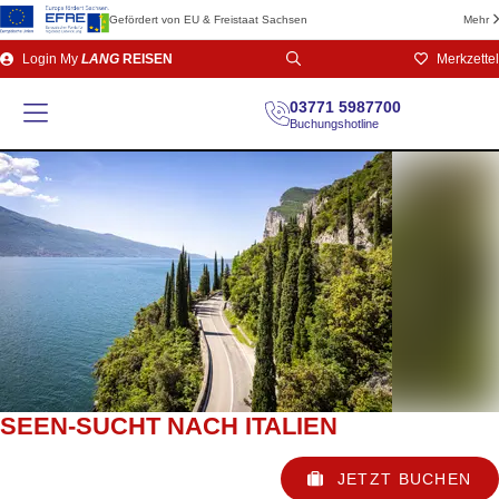
Gefördert von EU & Freistaat Sachsen
Mehr
Direkt
Login
My
LANG
REISEN
Merkzettel
zum
Seiteninhalt
03771 5987700
Buchungshotline
SEEN-SUCHT NACH ITALIEN
JETZT BUCHEN