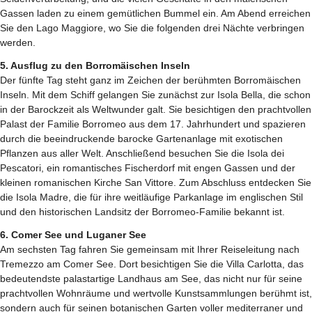
Gassen laden zu einem gemütlichen Bummel ein. Am Abend erreichen
Sie den Lago Maggiore, wo Sie die folgenden drei Nächte verbringen
werden.
5. Ausflug zu den Borromäischen Inseln
Der fünfte Tag steht ganz im Zeichen der berühmten Borromäischen
Inseln. Mit dem Schiff gelangen Sie zunächst zur Isola Bella, die schon
in der Barockzeit als Weltwunder galt. Sie besichtigen den prachtvollen
Palast der Familie Borromeo aus dem 17. Jahrhundert und spazieren
durch die beeindruckende barocke Gartenanlage mit exotischen
Pflanzen aus aller Welt. Anschließend besuchen Sie die Isola dei
Pescatori, ein romantisches Fischerdorf mit engen Gassen und der
kleinen romanischen Kirche San Vittore. Zum Abschluss entdecken Sie
die Isola Madre, die für ihre weitläufige Parkanlage im englischen Stil
und den historischen Landsitz der Borromeo-Familie bekannt ist.
6. Comer See und Luganer See
Am sechsten Tag fahren Sie gemeinsam mit Ihrer Reiseleitung nach
Tremezzo am Comer See. Dort besichtigen Sie die Villa Carlotta, das
bedeutendste palastartige Landhaus am See, das nicht nur für seine
prachtvollen Wohnräume und wertvolle Kunstsammlungen berühmt ist,
sondern auch für seinen botanischen Garten voller mediterraner und