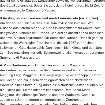
das für seine einzigartige Landzunge sowie die weltberühmten Grotten
des Catull bekannt ist. Bevor Sie zurück ins Hotel fahren, bleibt Zeit für
eine genussvolle Cappuccino-Pause.
3.Ausflug an den Iseosee und nach Franciacorta (ca. 160 km)
Am dritten Tag führt Sie die Reise zum idyllischen Iseosee. Von
Clusane aus unternehmen Sie eine Linienschifffahrt zur Monte Isola,
der größten Binneninsel Europas, und setzen anschließend nach Iseo
über, wo Sie den charmanten Ort entdecken können. Danach geht es
weiter in die Weinregion Franciacorta, die seit 1967 zur höchsten
italienischen Güteklasse zählt. Dank des milden Klimas und der Nähe
zum See entstehen hier edle Schaumweine, allen voran der berühmte
Spumante di Franciacorta.
4. Vom Gardasee zum Comer See und Lago Maggiore
Am vierten Tag verlassen Sie den Gardasee und fahren weiter in
Richtung Lago Maggiore. Unterwegs legen Sie einen Stopp in Como
am Comer See ein, einem der elegantesten Seen Norditaliens.
Während einer Stadtführung durch die historische Altstadt erleben Sie
die Piazza del Duomo mit dem imposanten Dom Santa Maria
Maggiore, das ehemalige Rathaus und den Stadtturm. Como ist
zudem seit Jahrhunderten ein europäisches Zentrum der
Seidenverarbeitung, und die vielen Geschäfte in den malerischen