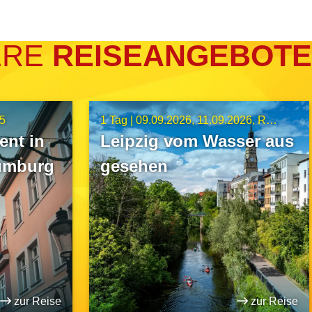
ERE
REISEANGEBOTE
5
1 Tag |
09.09.2026
11.09.2026
Route A23
ent in
Leipzig vom Wasser aus
umburg
gesehen
zur Reise
zur Reise