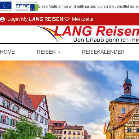
Diese Maßnahme wird mitfinanziert durch Steuermittel auf
Direkt
Login
My
LANG
REISEN
|
Merkzettel
zum
Seiteninhalt
HOME
REISEN
REISEKALENDER