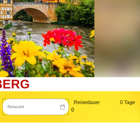
BERG
Reisedauer
0 Tag
e
Reisezeit