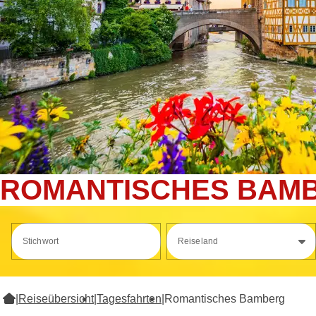
ROMANTISCHES BAM
Stichwort
Reiseland
|
Reiseübersicht
|
Tagesfahrten
|
Romantisches Bamberg