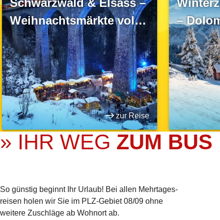
Schwarzwald & Elsass –
Winterz
Weihnachtsmärkte voller
– Dolom
Magie
Weihna
Brauch
zur Reise
» IHR WEG
ZUM BUS
So günstig beginnt Ihr Urlaub! Bei allen Mehrtages­
reisen holen wir Sie im PLZ-Gebiet 08/09 ohne
weitere Zuschläge ab Wohnort ab.