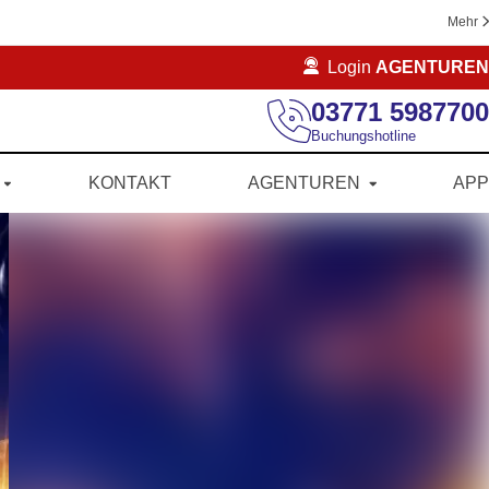
Mehr
Login
AGENTUREN
03771 5987700
Buchungshotline
KONTAKT
AGENTUREN
APP