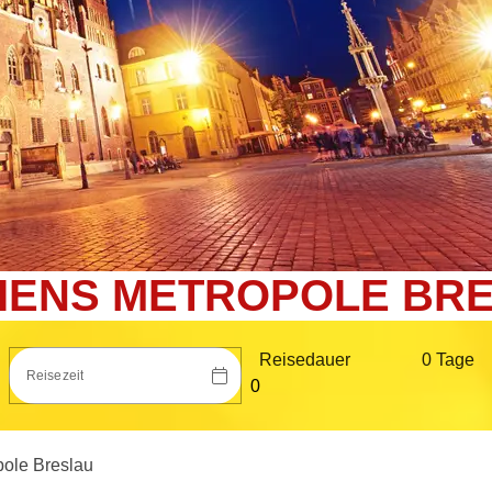
SIENS METROPOLE BR
Reisedauer
0 Tag
e
Reisezeit
pole Breslau