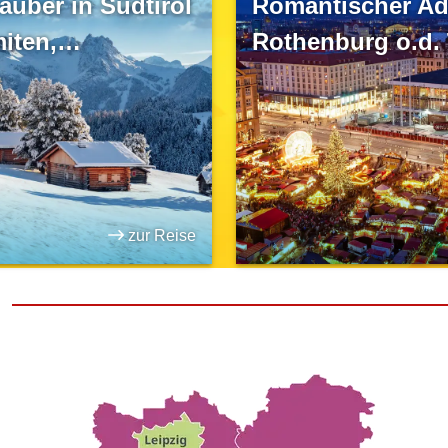
auber in Südtirol
Romantischer Ad
iten,
Rothenburg o.d.
chtsmärkte &
tum
zur Reise