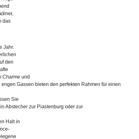
Abend
adiner,
m das
e Jahr.
erlichen
uf den
afte
rem Charme und
nd engen Gassen bieten den perfekten Rahmen für einen
ssen Sie
in Abstecher zur Piastenburg oder zur
n Halt in
ance-
elegene