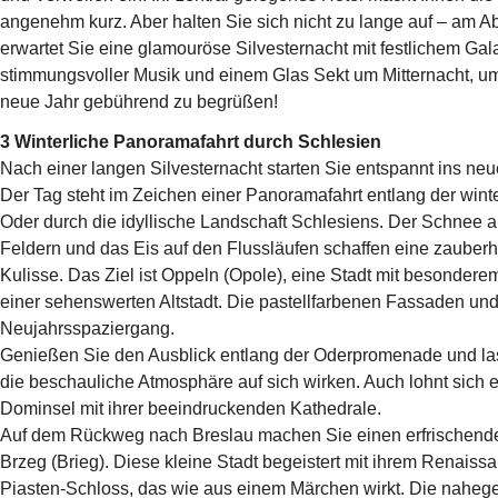
angenehm kurz. Aber halten Sie sich nicht zu lange auf – am 
erwartet Sie eine glamouröse Silvesternacht mit festlichem Gal
stimmungsvoller Musik und einem Glas Sekt um Mitternacht, u
neue Jahr gebührend zu begrüßen!
3 Winterliche Panoramafahrt durch Schlesien
Nach einer langen Silvesternacht starten Sie entspannt ins neu
Der Tag steht im Zeichen einer Panoramafahrt entlang der wint
Oder durch die idyllische Landschaft Schlesiens. Der Schnee a
Feldern und das Eis auf den Flussläufen schaffen eine zauberh
Kulisse. Das Ziel ist Oppeln (Opole), eine Stadt mit besonde
einer sehenswerten Altstadt. Die pastellfarbenen Fassaden u
Neujahrsspaziergang.
Genießen Sie den Ausblick entlang der Oderpromenade und la
die beschauliche Atmosphäre auf sich wirken. Auch lohnt sich e
Dominsel mit ihrer beeindruckenden Kathedrale.
Auf dem Rückweg nach Breslau machen Sie einen erfrischende
Brzeg (Brieg). Diese kleine Stadt begeistert mit ihrem Renaiss
Piasten-Schloss, das wie aus einem Märchen wirkt. Die naheg