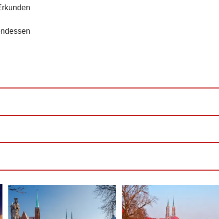
 Erkunden
endessen
lau
ein, Wodka, Bier & Softdrinks)
rstattbar)