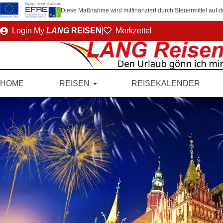
Diese Maßnahme wird mitfinanziert durch Steuermittel auf
Direkt
Login
My
LANG
REISEN
|
Merkzettel
zum
Seiteninhalt
HOME
REISEN
REISEKALENDER