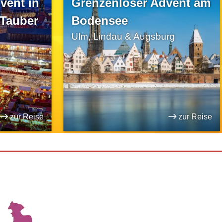
vent in
Grenzenloser Advent am
 Tauber
Bodensee
Ulm, Lindau & Augsburg
zur Reise
zur Reise