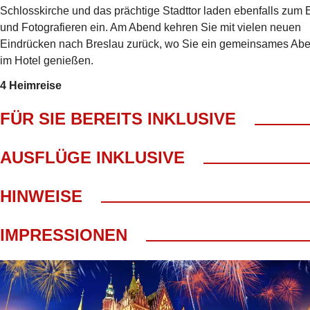
Schlosskirche und das prächtige Stadttor laden ebenfalls zum
und Fotografieren ein. Am Abend kehren Sie mit vielen neuen
Eindrücken nach Breslau zurück, wo Sie ein gemeinsames Ab
im Hotel genießen.
4 Heimreise
FÜR SIE BEREITS INKLUSIVE
Abholung ab Wohnort gratis!*
AUSFLÜGE INKLUSIVE
Fahrt im modernen Reisebus
kl. Frühstück mit Begrüßungskaffee
Stadtführung Breslau mit Reiseleiter
HINWEISE
Bordbegleitung
Ausflug nach Oberschlesien mit Oppeln & Neiße
4 Treuepunkte
Route D Ost/ Nordost
3x Übernachtung/ Frühstück im Hotel Park Plaza**** in Bres
IMPRESSIONEN
2x Abendessen im Hotel als 3-Gang-Menü oder Buffet
1 x Silvesterfeier mit festlichem Abendessen & Getränken (W
inkl. 25,-€ Servicepauschale für Reisebüroleistungen (nicht e