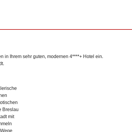
in Ihrem sehr guten, modernen 4****+ Hotel ein.
t.
lerische
inen
gotischen
e Breslau
adt mit
ummeln
e Wege