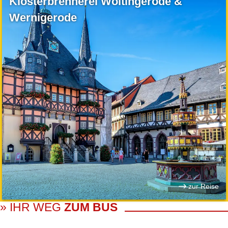
Klosterbrennerei Wöltingerode &
Wernigerode
zur Reise
» IHR WEG
ZUM BUS