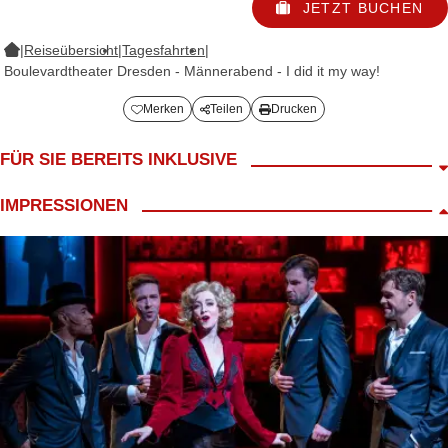
JETZT BUCHEN
|
Reiseübersicht
|
Tagesfahrten
|
Boulevardtheater Dresden - Männerabend - I did it my way!
Merken
Teilen
Drucken
FÜR SIE BEREITS INKLUSIVE
Fahrt im modernen Reisebus
IMPRESSIONEN
Begrüßungskaffee
inkl. Mittagessen in Dresden
inkl. Eintritt ins Boulevardtheater zur Veranstaltung Kat. A
Vorstellungsbeginn 15.00 Uhr