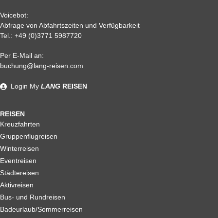
Voicebot:
Abfrage von Abfahrtszeiten und Verfügbarkeit
Tel.:
+49 (0)3771 5987720
Per E-Mail an:
Alle weiteren Stronierungsbedingungen entnehmen Sie bitte
buchung@lang-reisen.com
unseren AGB. Wir empfehlen Ihnen den Abschluss einer
Reiserücktrittskostenversicherung
Login
My
LANG
REISEN
REISEN
Kreuzfahrten
Gruppenflugreisen
Winterreisen
Eventreisen
Städtereisen
Aktivreisen
Bus- und Rundreisen
Badeurlaub/Sommerreisen