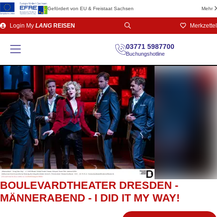
Gefördert von EU & Freistaat Sachsen
Mehr
Direkt
Login
My
LANG
REISEN
Merkzettel
zum
Seiteninhalt
03771 5987700
Buchungshotline
BOULEVARDTHEATER DRESDEN -
MÄNNERABEND - I DID IT MY WAY!