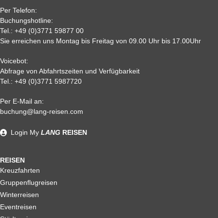
0,
95%
95 %
95 %
95%
Per Telefon:
Nichtantritt
Buchungshotline:
Tel.:
+49 (0)3771 59877 00
Sie erreichen uns Montag bis Freitag von 09.00 Uhr bis 17.00Uhr
Voicebot:
Abfrage von Abfahrtszeiten und Verfügbarkeit
Tel.:
+49 (0)3771 5987720
Per E-Mail an:
Alle weiteren Stronierungsbedingungen entnehmen Sie bitte
buchung@lang-reisen.com
unseren AGB. Wir empfehlen Ihnen den Abschluss einer
Reiserücktrittskostenversicherung
Login
My
LANG
REISEN
REISEN
Kreuzfahrten
Gruppenflugreisen
Winterreisen
Eventreisen