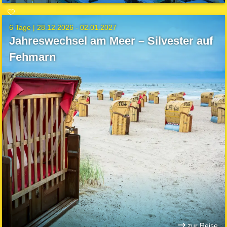
6 Tage |
28.12.2026 - 02.01.2027
Jahreswechsel am Meer – Silvester auf
Fehmarn
zur Reise