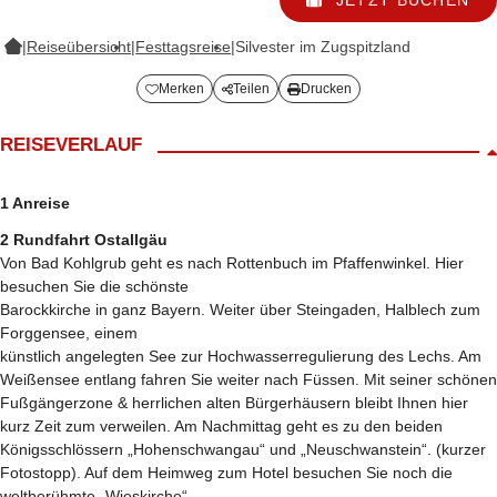
|
Reiseübersicht
|
Festtagsreise
|
Silvester im Zugspitzland
Merken
Teilen
Drucken
REISEVERLAUF
1 Anreise
2 Rundfahrt Ostallgäu
Von Bad Kohlgrub geht es nach Rottenbuch im Pfaffenwinkel. Hier
besuchen Sie die schönste
Barockkirche in ganz Bayern. Weiter über Steingaden, Halblech zum
Forggensee, einem
künstlich angelegten See zur Hochwasserregulierung des Lechs. Am
Weißensee entlang fahren Sie weiter nach Füssen. Mit seiner schönen
Fußgängerzone & herrlichen alten Bürgerhäusern bleibt Ihnen hier
kurz Zeit zum verweilen. Am Nachmittag geht es zu den beiden
Königsschlössern „Hohenschwangau“ und „Neuschwanstein“. (kurzer
Fotostopp). Auf dem Heimweg zum Hotel besuchen Sie noch die
weltberühmte „Wieskirche“.