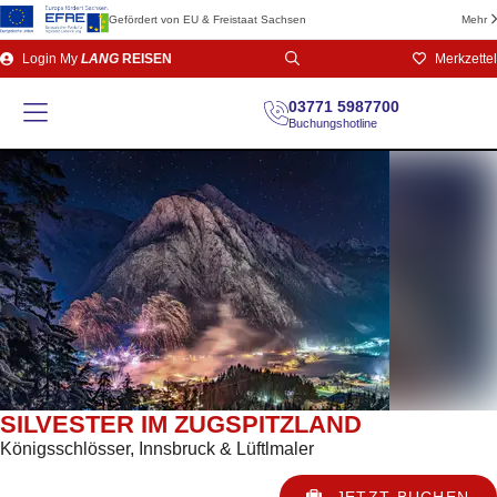
Gefördert von EU & Freistaat Sachsen
Mehr
Direkt
Login
My
LANG
REISEN
Merkzettel
zum
Seiteninhalt
03771 5987700
Buchungshotline
SILVESTER IM ZUGSPITZLAND
Königsschlösser, Innsbruck & Lüftlmaler
JETZT BUCHEN