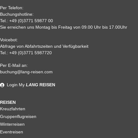
0,
95%
95 %
95 %
95%
Per Telefon:
Nichtantritt
Buchungshotline:
Tel.:
+49 (0)3771 59877 00
Sie erreichen uns Montag bis Freitag von 09.00 Uhr bis 17.00Uhr
Voicebot:
Abfrage von Abfahrtszeiten und Verfügbarkeit
Tel.:
+49 (0)3771 5987720
Per E-Mail an:
Alle weiteren Stronierungsbedingungen entnehmen Sie bitte
buchung@lang-reisen.com
unseren AGB. Wir empfehlen Ihnen den Abschluss einer
Reiserücktrittskostenversicherung
Login
My
LANG
REISEN
REISEN
Kreuzfahrten
Gruppenflugreisen
Winterreisen
Eventreisen