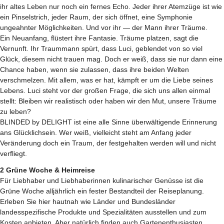
ihr altes Leben nur noch ein fernes Echo. Jeder ihrer Atemzüge ist wie
ein Pinselstrich, jeder Raum, der sich öffnet, eine Symphonie
ungeahnter Möglichkeiten. Und vor ihr — der Mann ihrer Träume.
Ein Neuanfang, flüstert ihre Fantasie. Träume platzen, sagt die
Vernunft. Ihr Traummann spürt, dass Luci, geblendet von so viel
Glück, diesem nicht trauen mag. Doch er weiß, dass sie nur dann eine
Chance haben, wenn sie zulassen, dass ihre beiden Welten
verschmelzen. Mit allem, was er hat, kämpft er um die Liebe seines
Lebens. Luci steht vor der großen Frage, die sich uns allen einmal
stellt: Bleiben wir realistisch oder haben wir den Mut, unsere Träume
zu leben?
BLINDED by DELIGHT ist eine alle Sinne überwältigende Erinnerung
ans Glücklichsein. Wer weiß, vielleicht steht am Anfang jeder
Veränderung doch ein Traum, der festgehalten werden will und nicht
verfliegt.
2 Grüne Woche & Heimreise
Für Liebhaber und Liebhaberinnen kulinarischer Genüsse ist die
Grüne Woche alljährlich ein fester Bestandteil der Reiseplanung.
Erleben Sie hier hautnah wie Länder und Bundesländer
landesspezifische Produkte und Spezialitäten ausstellen und zum
Kosten anbieten. Aber natürlich finden auch Gartenenthusiasten