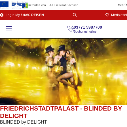
Gefördert von EU & Freistaat Sachsen
Mehr
Direkt
Login
My
LANG
REISEN
Merkzettel
zum
Seiteninhalt
03771 5987700
Buchungshotline
FRIEDRICHSTADTPALAST - BLINDED BY
DELIGHT
BLINDED by DELIGHT