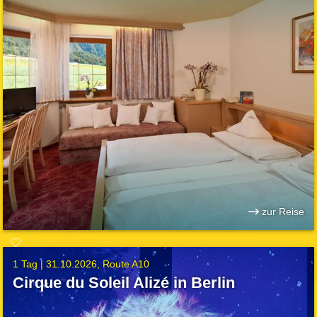
zur Reise
1 Tag |
31.10.2026
Route A10
Cirque du Soleil Alizé in Berlin