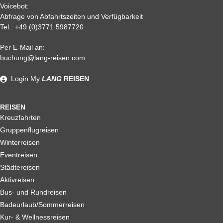
Voicebot:
Abfrage von Abfahrtszeiten und Verfügbarkeit
Tel.:
+49 (0)3771 5987720
Per E-Mail an:
Alle weiteren Stronierungsbedingungen entnehmen Sie bitte
buchung@lang-reisen.com
unseren AGB. Wir empfehlen Ihnen den Abschluss einer
Reiserücktrittskostenversicherung
Login
My
LANG
REISEN
REISEN
Kreuzfahrten
Gruppenflugreisen
Winterreisen
Eventreisen
Städtereisen
Aktivreisen
Bus- und Rundreisen
Badeurlaub/Sommerreisen
Kur- & Wellnessreisen