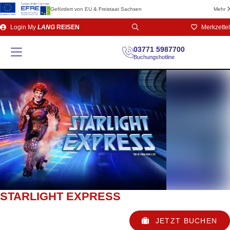
Gefördert von EU & Freistaat Sachsen
Mehr
Direkt
Login
My
LANG
REISEN
Merkzettel
zum
Seiteninhalt
03771 5987700
Buchungshotline
STARLIGHT EXPRESS
JETZT BUCHEN