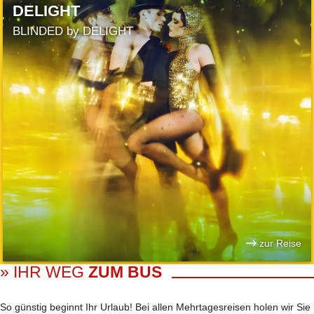
DELIGHT
BLINDED by DELIGHT
zur Reise
» IHR WEG
ZUM BUS
So günstig beginnt Ihr Urlaub! Bei allen Mehrtages­reisen holen wir Sie