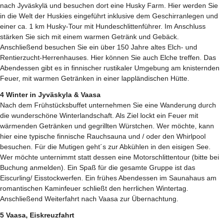
nach Jyväskylä und besuchen dort eine Husky Farm. Hier werden Sie
in die Welt der Huskies eingeführt inklusive dem Geschirranlegen und
einer ca. 1 km Husky-Tour mit Hundeschlittenführer. Im Anschluss
stärken Sie sich mit einem warmen Getränk und Gebäck.
Anschließend besuchen Sie ein über 150 Jahre altes Elch- und
Rentierzucht-Herrenhauses. Hier können Sie auch Elche treffen. Das
Abendessen gibt es in finnischer rustikaler Umgebung am knisternden
Feuer, mit warmen Getränken in einer lappländischen Hütte.
4 Winter in Jyväskyla & Vaasa
Nach dem Frühstücksbuffet unternehmen Sie eine Wanderung durch
die wunderschöne Winterlandschaft. Als Ziel lockt ein Feuer mit
wärmenden Getränken und gegrillten Würstchen. Wer möchte, kann
hier eine typische finnische Rauchsauna und / oder den Whirlpool
besuchen. Für die Mutigen geht´s zur Abkühlen in den eisigen See.
Wer möchte unternimmt statt dessen eine Motorschlittentour (bitte bei
Buchung anmelden). Ein Spaß für die gesamte Gruppe ist das
Eiscurling/ Eisstockwerfen. Ein frühes Abendessen im Saunahaus am
romantischen Kaminfeuer schließt den herrlichen Wintertag.
Anschließend Weiterfahrt nach Vaasa zur Übernachtung.
5 Vaasa, Eiskreuzfahrt