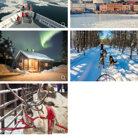
Eiscurling & Eisangeln
erstattbar)
ganztägige Eiskreuzfahrt Vaasa - Umea - Vaasa mit Vaasa Lines
(M/S Aurora Botnia) mit Filmen und Vorträgen inkl. „Wein und Bier
Flatrate“ während des Abendbuffets an Bord der MS Aurora Botnia
(Wasaline, Passage Vaasa-Umea-Vaasa)
Stadtrundfahrt Helsinki inkl. Reiseleiter