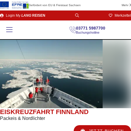
Gefördert von EU & Freistaat Sachsen
Mehr
Direkt
Login
My
LANG
REISEN
Merkzettel
zum
Seiteninhalt
03771 5987700
Buchungshotline
EISKREUZFAHRT FINNLAND
Packeis & Nordlichter
JETZT BUCHEN