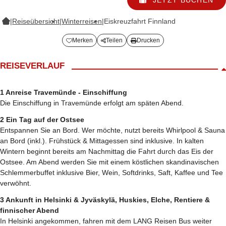
|
Reiseübersicht
|
Winterreisen
|
Eiskreuzfahrt Finnland
Merken
Teilen
Drucken
REISEVERLAUF
1 Anreise Travemünde - Einschiffung
Die Einschiffung in Travemünde erfolgt am späten Abend.
2 Ein Tag auf der Ostsee
Entspannen Sie an Bord. Wer möchte, nutzt bereits Whirlpool & Sauna
an Bord (inkl.). Frühstück & Mittagessen sind inklusive. In kalten
Wintern beginnt bereits am Nachmittag die Fahrt durch das Eis der
Ostsee. Am Abend werden Sie mit einem köstlichen skandinavischen
Schlemmerbuffet inklusive Bier, Wein, Softdrinks, Saft, Kaffee und Tee
verwöhnt.
3 Ankunft in Helsinki & Jyväskylä, Huskies, Elche, Rentiere &
finnischer Abend
In Helsinki angekommen, fahren mit dem LANG Reisen Bus weiter