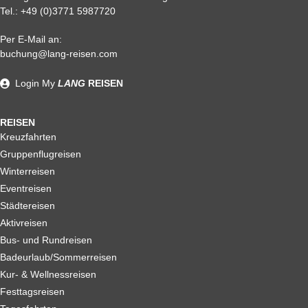
Tel.:
+49 (0)3771 5987720
Per E-Mail an:
Alle weiteren Stronierungsbedingungen entnehmen Sie bitte
buchung@lang-reisen.com
unseren AGB. Wir empfehlen Ihnen den Abschluss einer
Reiserücktrittskostenversicherung
Login
My
LANG
REISEN
REISEN
Kreuzfahrten
Gruppenflugreisen
Winterreisen
Eventreisen
Städtereisen
Aktivreisen
Bus- und Rundreisen
Badeurlaub/Sommerreisen
Kur- & Wellnessreisen
Festtagsreisen