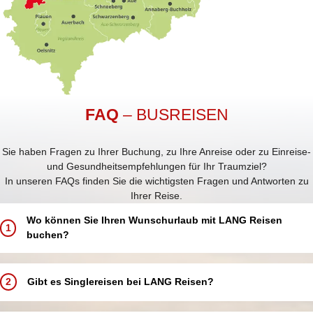
FAQ
– BUSREISEN
Sie haben Fragen zu Ihrer Buchung, zu Ihre Anreise oder zu Einreise-
und Gesundheitsempfehlungen für Ihr Traumziel?
In unseren FAQs finden Sie die wichtigsten Fragen und Antworten zu
Ihrer Reise.
Wo können Sie Ihren Wunschurlaub mit LANG Reisen
1
buchen?
Buchen Sie Ihren Traumurlaub ganz einfach und bequem:
In einem unserer 5 LANG Reisebüros in Annaberg-Buchholz, Aue,
2
Gibt es Singlereisen bei LANG Reisen?
Chemnitz, Schwarzenberg und Zwickau
In einer unserer über 250 Partneragenturen deutschlandweit in
Bei LANG Reisen bieten wir keine speziellen Singlereisen an.