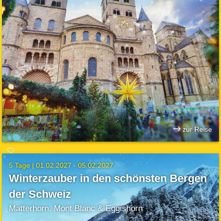
zur Reise
5 Tage |
01.02.2027 - 05.02.2027
Winterzauber in den schönsten Bergen
der Schweiz
Matterhorn, Mont Blanc & Eggishorn