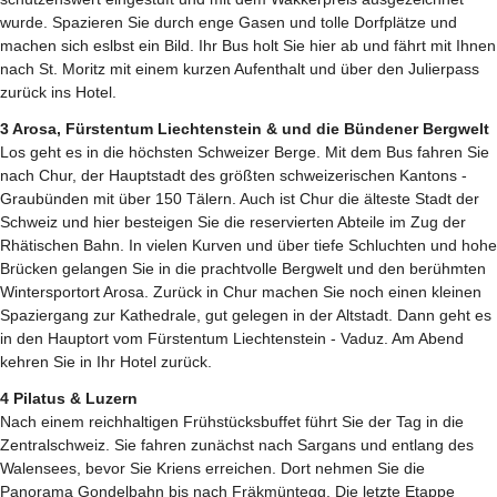
wurde. Spazieren Sie durch enge Gasen und tolle Dorfplätze und
machen sich eslbst ein Bild. Ihr Bus holt Sie hier ab und fährt mit Ihnen
nach St. Moritz mit einem kurzen Aufenthalt und über den Julierpass
zurück ins Hotel.
3 Arosa, Fürstentum Liechtenstein & und die Bündener Bergwelt
Los geht es in die höchsten Schweizer Berge. Mit dem Bus fahren Sie
nach Chur, der Hauptstadt des größten schweizerischen Kantons -
Graubünden mit über 150 Tälern. Auch ist Chur die älteste Stadt der
Schweiz und hier besteigen Sie die reservierten Abteile im Zug der
Rhätischen Bahn. In vielen Kurven und über tiefe Schluchten und hohe
Brücken gelangen Sie in die prachtvolle Bergwelt und den berühmten
Wintersportort Arosa. Zurück in Chur machen Sie noch einen kleinen
Spaziergang zur Kathedrale, gut gelegen in der Altstadt. Dann geht es
in den Hauptort vom Fürstentum Liechtenstein - Vaduz. Am Abend
kehren Sie in Ihr Hotel zurück.
4 Pilatus & Luzern
Nach einem reichhaltigen Frühstücksbuffet führt Sie der Tag in die
Zentralschweiz. Sie fahren zunächst nach Sargans und entlang des
Walensees, bevor Sie Kriens erreichen. Dort nehmen Sie die
Panorama Gondelbahn bis nach Fräkmüntegg. Die letzte Etappe