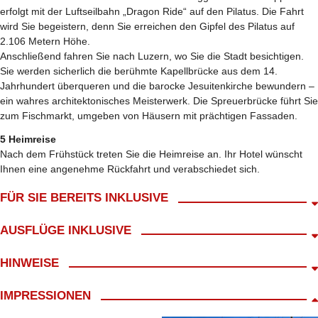
erfolgt mit der Luftseilbahn „Dragon Ride“ auf den Pilatus. Die Fahrt
wird Sie begeistern, denn Sie erreichen den Gipfel des Pilatus auf
2.106 Metern Höhe.
Anschließend fahren Sie nach Luzern, wo Sie die Stadt besichtigen.
Sie werden sicherlich die berühmte Kapellbrücke aus dem 14.
Jahrhundert überqueren und die barocke Jesuitenkirche bewundern –
ein wahres architektonisches Meisterwerk. Die Spreuerbrücke führt Sie
zum Fischmarkt, umgeben von Häusern mit prächtigen Fassaden.
5 Heimreise
Nach dem Frühstück treten Sie die Heimreise an. Ihr Hotel wünscht
Ihnen eine angenehme Rückfahrt und verabschiedet sich.
FÜR SIE BEREITS INKLUSIVE
Abholung ab Wohnort gratis!*
AUSFLÜGE INKLUSIVE
Fahrt im modernen Fernreisebus
kl. Frühstück mit Begrüßungskaffee
Ausflug Tirano über den Julier- & Berninapass
HINWEISE
Bordbegleitung
Fahrt mit dem Bernina-Express Tiefencastel - Poschiavo/ Schweiz,
5 Treuepunkte
2. Klasse Panoramaw.
Route A Süd/ Südwest
IMPRESSIONEN
Willkommensdrink
Ausflug Arosa & Fürstentum Lichtenstein
4x Übernachtung/ FR im ****Hotel Weisses Kreuz
Fahrt mit der Rhät. Bahn von Chur nach Arosa und retour, 2.