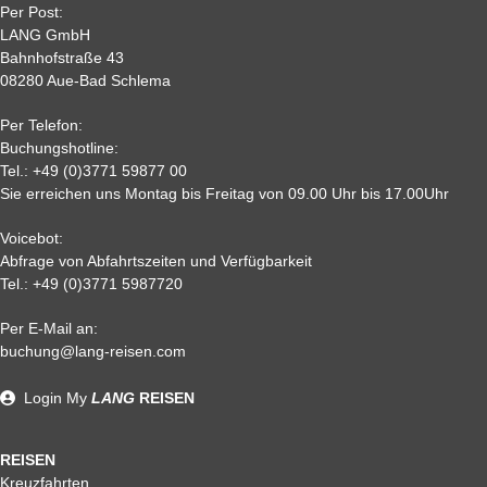
Per Post:
15
65 %
70 %
80%
80 %
LANG GmbH
7
80%
85%
85%
85 %
Bahnhofstraße 43
08280 Aue-Bad Schlema
2
90 %
95 %
95 %
95 %
0,
95%
95 %
95 %
95%
Per Telefon:
Nichtantritt
Buchungshotline:
Tel.:
+49 (0)3771 59877 00
Sie erreichen uns Montag bis Freitag von 09.00 Uhr bis 17.00Uhr
Voicebot:
Abfrage von Abfahrtszeiten und Verfügbarkeit
Tel.:
+49 (0)3771 5987720
Per E-Mail an:
Alle weiteren Stronierungsbedingungen entnehmen Sie bitte
buchung@lang-reisen.com
unseren AGB. Wir empfehlen Ihnen den Abschluss einer
Reiserücktrittskostenversicherung
Login
My
LANG
REISEN
REISEN
Kreuzfahrten