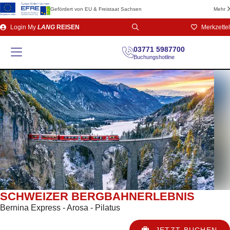
Gefördert von EU & Freistaat Sachsen
Mehr
Direkt
Login
My
LANG
REISEN
Merkzettel
zum
Seiteninhalt
03771 5987700
Buchungshotline
SCHWEIZER BERGBAHNERLEBNIS
Bernina Express - Arosa - Pilatus
JETZT BUCHEN