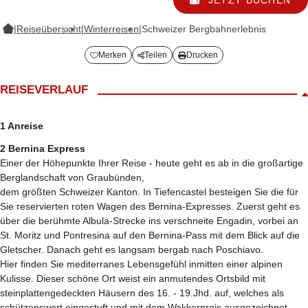
|
Reiseübersicht
|
Winterreisen
|
Schweizer Bergbahnerlebnis
Merken
Teilen
Drucken
REISEVERLAUF
1 Anreise
2 Bernina Express
Einer der Höhepunkte Ihrer Reise - heute geht es ab in die großartige
Berglandschaft von Graubünden,
dem größten Schweizer Kanton. In Tiefencastel besteigen Sie die für
Sie reservierten roten Wagen des Bernina-Expresses. Zuerst geht es
über die berühmte Albula-Strecke ins verschneite Engadin, vorbei an
St. Moritz und Pontresina auf den Bernina-Pass mit dem Blick auf die
Gletscher. Danach geht es langsam bergab nach Poschiavo.
Hier finden Sie mediterranes Lebensgefühl inmitten einer alpinen
Kulisse. Dieser schöne Ort weist ein anmutendes Ortsbild mit
steinplattengedeckten Häusern des 16. - 19.Jhd. auf, welches als
schützenswert eingestuft und mit dem Wakkerpreis ausgezeichnet