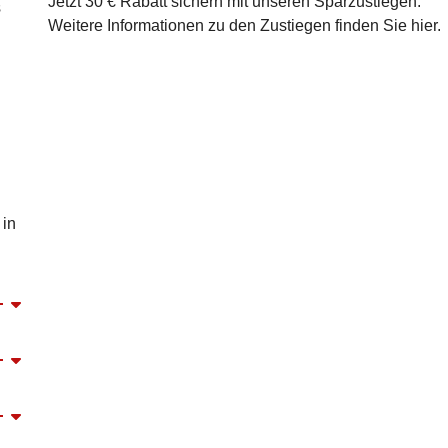
Jetzt 30 € Rabatt sichern mit unseren
Sparzustiegen
.
s
Weitere Informationen zu den Zustiegen finden Sie
hier
.
 in