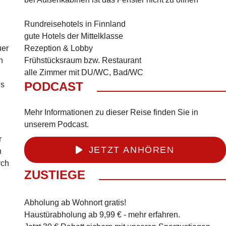
Rundreisehotels in Finnland
gute Hotels der Mittelklasse
uer
Rezeption & Lobby
n
Frühstücksraum bzw. Restaurant
alle Zimmer mit DU/WC, Bad/WC
PODCAST
es
Mehr Informationen zu dieser Reise finden Sie in
unserem Podcast.
r
JETZT ANHÖREN
n
rch
ZUSTIEGE
Abholung ab Wohnort gratis!
Haustürabholung ab 9,99 € -
mehr erfahren
.