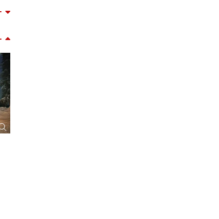
nks
und