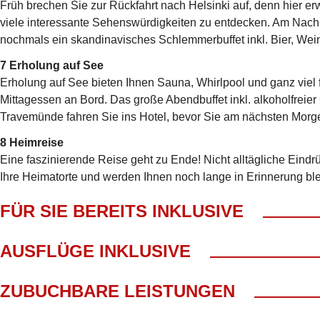
Früh brechen Sie zur Rückfahrt nach Helsinki auf, denn hier erwa
viele interessante Sehenswürdigkeiten zu entdecken. Am Nachm
nochmals ein skandinavisches Schlemmerbuffet inkl. Bier, Wein
7 Erholung auf See
Erholung auf See bieten Ihnen Sauna, Whirlpool und ganz viel f
Mittagessen an Bord. Das große Abendbuffet inkl. alkoholfreier
Travemünde fahren Sie ins Hotel, bevor Sie am nächsten Morge
8 Heimreise
Eine faszinierende Reise geht zu Ende! Nicht alltägliche Eind
Ihre Heimatorte und werden Ihnen noch lange in Erinnerung bl
FÜR SIE BEREITS INKLUSIVE
Abholung ab Wohnort gratis!*
AUSFLÜGE INKLUSIVE
Fahrt im modernen Fernreisebus
kl. Frühstück mit Begrüßungskaffee
Besuch einer Huskyfarm mit Husky-Schlittenfahrt (ca. 1km)
ZUBUCHBARE LEISTUNGEN
Bordbegleitung
Besuch Elch- & Rentier Herrenhaus
8 Treuepunkte
Abendessen am Herrenhaus in einer Lappland Hütte mit Feue
EZ/EK-Zuschlag Innen 286,- €