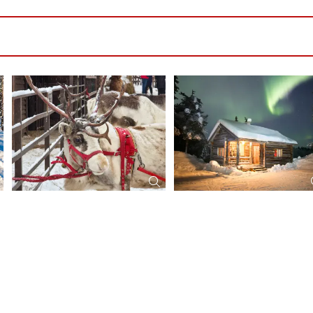
 & Würstchen
ttagessen, 3x Abendbuffet (davon 2x inkl. Bier, Wein & Softdri
ler Atmosphäre
 wird benötigt) 110,-€
nes (M/S Aurora Botnia) mit Filmen und Vorträgen inkl. „Wein 
ora Botnia (Wasaline, Passage Vaasa-Umea-Vaasa)
erstattbar)