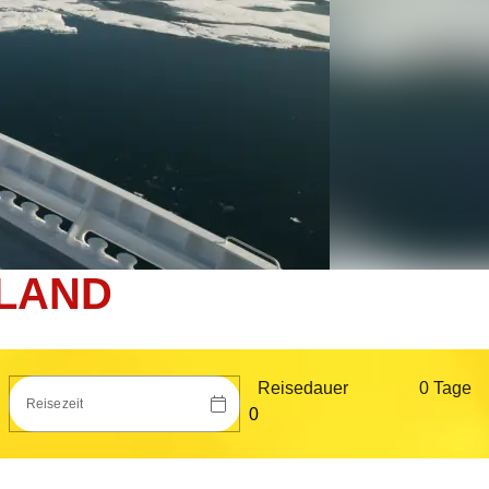
NLAND
Reisedauer
0 Tag
e
Reisezeit