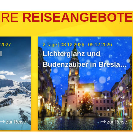
ERE
REISEANGEBOTE
.2027
2 Tage |
08.12.2026 - 09.12.2026
l
Lichterglanz und
Budenzauber in Breslau
& Görlitz
zur Reise
zur Reise