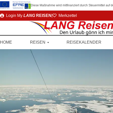
Diese Maßnahme wird mitfinanziert durch Steuermittel auf
Direkt
Login
My
LANG
REISEN
|
Merkzettel
zum
Seiteninhalt
HOME
REISEN
REISEKALENDER