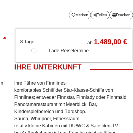
Merken
Teilen
Drucken
1.489,00 €
8 Tage
ab
Lade Reisetermine...
IHRE UNTERKUNFT
In
Ihre Fähre von Finnlines
komfortables Schiff der Star-Klasse-Schiffe von
Finnlines; entweder Finnstar, Finnlady oder Finnmaid
Panoramarestaurant mit Meerblick, Bar,
Kinderspielbereich und Bordshop.
Sauna, Whirlpool, Fitnessraum
relativ kleine Kabinen mit DU/WC & Satelliten-TV
bei Außenkabinen ist das Fenster nicht zu öffnen