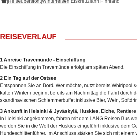
|
Reiseübersicht
|
Winterreisen
|
Eiskreuzfahrt Finnland
REISEVERLAUF
1 Anreise Travemünde - Einschiffung
Die Einschiffung in Travemünde erfolgt am späten Abend.
2 Ein Tag auf der Ostsee
Entspannen Sie an Bord. Wer möchte, nutzt bereits Whirlpool & 
kalten Wintern beginnt bereits am Nachmittag die Fahrt durch 
skandinavischen Schlemmerbuffet inklusive Bier, Wein, Softdrin
3 Ankunft in Helsinki & Jyväskylä, Huskies, Elche, Rentier
In Helsinki angekommen, fahren mit dem LANG Reisen Bus wei
werden Sie in die Welt der Huskies eingeführt inklusive dem G
Hundeschlittenführer. Im Anschluss stärken Sie sich mit ein