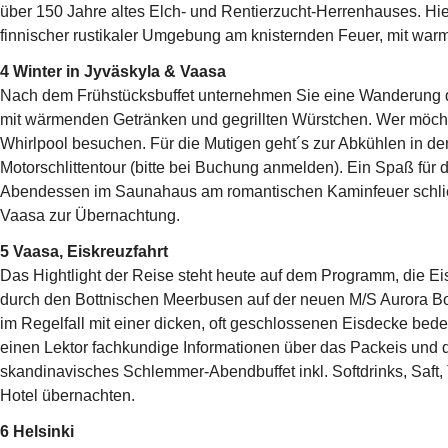
über 150 Jahre altes Elch- und Rentierzucht-Herrenhauses. Hie
finnischer rustikaler Umgebung am knisternden Feuer, mit warm
4 Winter in Jyväskyla & Vaasa
Nach dem Frühstücksbuffet unternehmen Sie eine Wanderung du
mit wärmenden Getränken und gegrillten Würstchen. Wer möchte
Whirlpool besuchen. Für die Mutigen geht´s zur Abkühlen in de
Motorschlittentour (bitte bei Buchung anmelden). Ein Spaß für 
Abendessen im Saunahaus am romantischen Kaminfeuer schließt
Vaasa zur Übernachtung.
5 Vaasa, Eiskreuzfahrt
Das Hightlight der Reise steht heute auf dem Programm, die 
durch den Bottnischen Meerbusen auf der neuen M/S Aurora Bot
im Regelfall mit einer dicken, oft geschlossenen Eisdecke bede
einen Lektor fachkundige Informationen über das Packeis und d
skandinavisches Schlemmer-Abendbuffet inkl. Softdrinks, Saft,
Hotel übernachten.
6 Helsinki