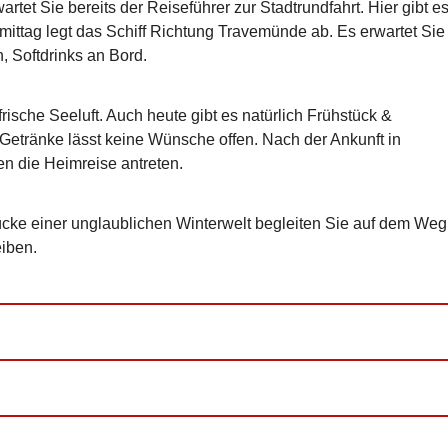
rtet Sie bereits der Reiseführer zur Stadtrundfahrt. Hier gibt e
ittag legt das Schiff Richtung Travemünde ab. Es erwartet Sie
, Softdrinks an Bord.
rische Seeluft. Auch heute gibt es natürlich Frühstück &
 Getränke lässt keine Wünsche offen. Nach der Ankunft in
n die Heimreise antreten.
rücke einer unglaublichen Winterwelt begleiten Sie auf dem Weg
eiben.
 , warmen Getränk & Gebäck
r inkl. Kaffee