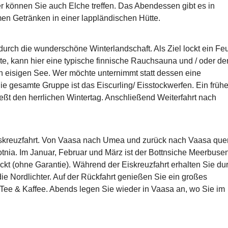
r können Sie auch Elche treffen. Das Abendessen gibt es in
en Getränken in einer lappländischen Hütte.
rch die wunderschöne Winterlandschaft. Als Ziel lockt ein Fe
, kann hier eine typische finnische Rauchsauna und / oder de
n eisigen See. Wer möchte unternimmt statt dessen eine
die gesamte Gruppe ist das Eiscurling/ Eisstockwerfen. Ein früh
 den herrlichen Wintertag. Anschließend Weiterfahrt nach
Eiskreuzfahrt. Von Vaasa nach Umea und zurück nach Vaasa que
nia. Im Januar, Februar und März ist der Bottnsiche Meerbuse
ckt (ohne Garantie). Während der Eiskreuzfahrt erhalten Sie du
ie Nordlichter. Auf der Rückfahrt genießen Sie ein großes
 Tee & Kaffee. Abends legen Sie wieder in Vaasa an, wo Sie im