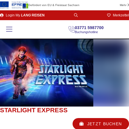
Gefördert von EU & Freistaat Sachsen
Mehr
Direkt
Login
My
LANG
REISEN
Merkzettel
zum
Seiteninhalt
03771 5987700
Buchungshotline
STARLIGHT EXPRESS
JETZT BUCHEN