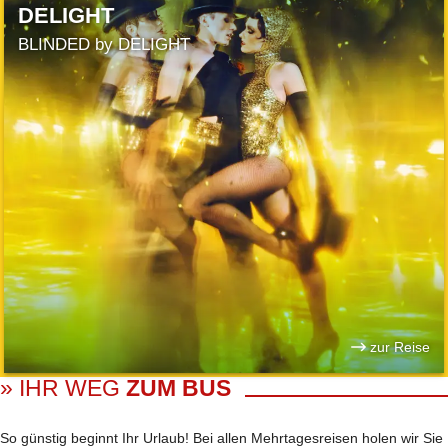
DELIGHT
BLINDED by DELIGHT
zur Reise
» IHR WEG
ZUM BUS
So günstig beginnt Ihr Urlaub! Bei allen Mehrtages­reisen holen wir Sie