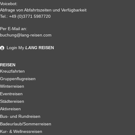
Voicebot:
Abfrage von Abfahrtszeiten und Verfügbarkeit
Tel.:
+49 (0)3771 5987720
Per E-Mail an:
Alle weiteren Stronierungsbedingungen entnehmen Sie bitte
buchung@lang-reisen.com
unseren AGB. Wir empfehlen Ihnen den Abschluss einer
Reiserücktrittskostenversicherung
Login
My
LANG
REISEN
REISEN
Kreuzfahrten
Gruppenflugreisen
Winterreisen
Eventreisen
Städtereisen
Aktivreisen
Bus- und Rundreisen
Badeurlaub/Sommerreisen
Kur- & Wellnessreisen