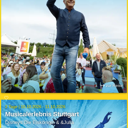
zur Reise
2 Tage |
10.10.2026 - 11.10.2026
Musicalerlebnis Stuttgart
Disneys Die Eiskönigin & &Julia