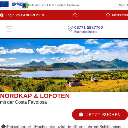
Gefördert von EU & Freistaat Sachsen
Mehr
Direkt
Login
My
LANG
REISEN
Merkzettel
zum
Seiteninhalt
03771 5987700
Buchungshotline
NORDKAP & LOFOTEN
mit der Costa Favolosa
JETZT BUCHEN
|
Reiseübersicht
|
Hochseekreuzfahrten
|
Kreuzfahrten
|
Schiffsreisen
|