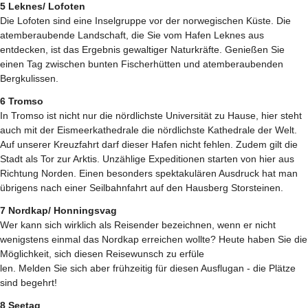
5 Leknes/ Lofoten
Die Lofoten sind eine Inselgruppe vor der norwegischen Küste. Die
atemberaubende Landschaft, die Sie vom Hafen Leknes aus
entdecken, ist das Ergebnis gewaltiger Naturkräfte. Genießen Sie
einen Tag zwischen bunten Fischerhütten und atemberaubenden
Bergkulissen.
6 Tromso
In Tromso ist nicht nur die nördlichste Universität zu Hause, hier steht
auch mit der Eismeerkathedrale die nördlichste Kathedrale der Welt.
Auf unserer Kreuzfahrt darf dieser Hafen nicht fehlen. Zudem gilt die
Stadt als Tor zur Arktis. Unzählige Expeditionen starten von hier aus
Richtung Norden. Einen besonders spektakulären Ausdruck hat man
übrigens nach einer Seilbahnfahrt auf den Hausberg Storsteinen.
7 Nordkap/ Honningsvag
Wer kann sich wirklich als Reisender bezeichnen, wenn er nicht
wenigstens einmal das Nordkap erreichen wollte? Heute haben Sie die
Möglichkeit, sich diesen Reisewunsch zu erfüle
len. Melden Sie sich aber frühzeitig für diesen Ausflugan - die Plätze
sind begehrt!
8 Seetag