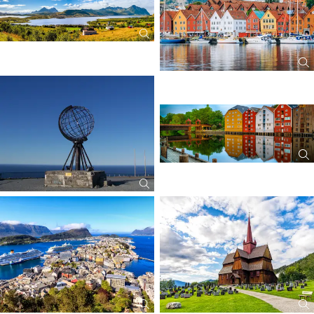
sowie 1 Flasche Wasser (0,5 Liter) pro Tag und Person
abhängig.
original italienisches, an Bord hausgemachtes Eis - 2 Kugeln in der
Waffel
ein Pizza-Erlebnis am Abend (der Kategorien Classic, Tasty oder
Veranstalter dieser Reise: LANG Reisen GmbH & Co. KG
Special, Reservierung erforderlich).
ANMERKUNGEN
Ausgenommen sind Prestigemarken und Artikel aus der Kabinen-
Minibar.
Das Paket muss von allen Gästen gebucht werden, die dieselbe
Buchungsnummer haben und/oder in derselben Kabine reisen.
Es kann in allen Bars an Bord genutzt werden.
Es gilt nicht für die Themenrestaurants (z.B. Archipelago und Steak
House).