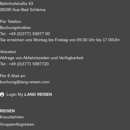
7
80%
85%
85%
85 %
Bahnhofstraße 43
08280 Aue-Bad Schlema
2
90 %
95 %
95 %
95 %
0,
95%
95 %
95 %
95%
Per Telefon:
Nichtantritt
Buchungshotline:
Tel.:
+49 (0)3771 59877 00
Sie erreichen uns Montag bis Freitag von 09.00 Uhr bis 17.00Uhr
Voicebot:
Abfrage von Abfahrtszeiten und Verfügbarkeit
Tel.:
+49 (0)3771 5987720
Per E-Mail an:
Alle weiteren Stronierungsbedingungen entnehmen Sie bitte
buchung@lang-reisen.com
unseren AGB. Wir empfehlen Ihnen den Abschluss einer
Reiserücktrittskostenversicherung
Login
My
LANG
REISEN
REISEN
Kreuzfahrten
Gruppenflugreisen