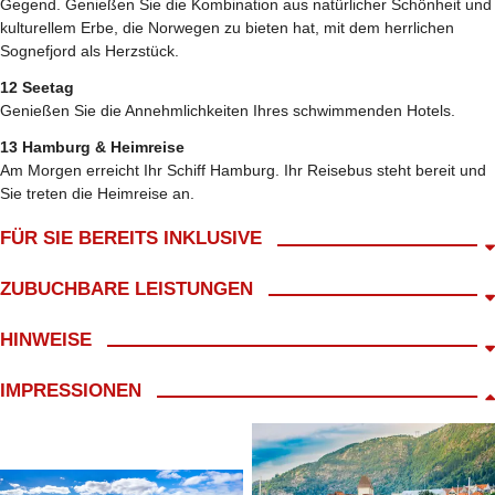
Gegend. Genießen Sie die Kombination aus natürlicher Schönheit und
kulturellem Erbe, die Norwegen zu bieten hat, mit dem herrlichen
Sognefjord als Herzstück.
12 Seetag
Genießen Sie die Annehmlichkeiten Ihres schwimmenden Hotels.
13 Hamburg & Heimreise
Am Morgen erreicht Ihr Schiff Hamburg. Ihr Reisebus steht bereit und
Sie treten die Heimreise an.
FÜR SIE BEREITS INKLUSIVE
Abholung ab Wohnort gratis*
ZUBUCHBARE LEISTUNGEN
An- und Abreise zum Hafen im modernen Reisebus
Kl. Frühstück mit Begrüßungskaffee
Versicherungen, Ausgaben pers. Natur, Ortstaxe
HINWEISE
Reisebegleitung während der Kreuzfahrt durch LANG Reisen
Getränkepaket MyItalian Genusspaket 380,-€ p.P.
13 Treuepunkte
Unbegrenzter, glasweiser Genuss
Route C Nord/ Nordwest
IMPRESSIONEN
12x Übernachtung in der gebuchten Kabine
ausgesuchter Weine,
12x Vollpension an Bord
alkoholischer Getränke und Cocktails (z.B. Aperol Spritz oder
Die Tagesbeschreibung der Reise stellt die jeweilige Hafenstadt und
Schiffsreise gem. Routenkarte
Negroni!),
das nähere Umland vor. Die Ausflugs- und Besichtigungsmöglichkeiten
inkl. 30,-€ Servicepauschale für Reisebüroleistungen (nicht
Bier vom Fass,
sind von der Liegezeit des Schiffes, dem tatsächlichen Angebot der
erstattbar)
Heißgetränke, Kaffee, Wasser und Softdrinks
Reederei für diese Kreuzfahrt und den persönlichen Interessen