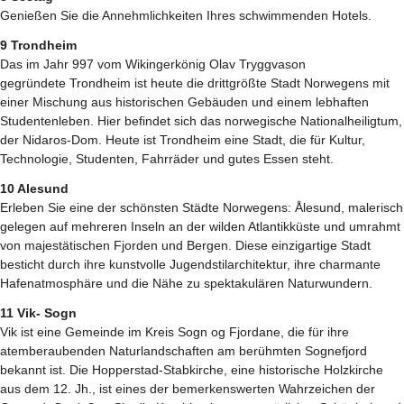
Genießen Sie die Annehmlichkeiten Ihres schwimmenden Hotels.
9 Trondheim
Das im Jahr 997 vom Wikingerkönig Olav Tryggvason
gegründete Trondheim ist heute die drittgrößte Stadt Norwegens mit
einer Mischung aus historischen Gebäuden und einem lebhaften
Studentenleben. Hier befindet sich das norwegische Nationalheiligtum,
der Nidaros-Dom. Heute ist Trondheim eine Stadt, die für Kultur,
Technologie, Studenten, Fahrräder und gutes Essen steht.
10 Alesund
Erleben Sie eine der schönsten Städte Norwegens: Ålesund, malerisch
gelegen auf mehreren Inseln an der wilden Atlantikküste und umrahmt
von majestätischen Fjorden und Bergen. Diese einzigartige Stadt
besticht durch ihre kunstvolle Jugendstilarchitektur, ihre charmante
Hafenatmosphäre und die Nähe zu spektakulären Naturwundern.
11 Vik- Sogn
Vik ist eine Gemeinde im Kreis Sogn og Fjordane, die für ihre
atemberaubenden Naturlandschaften am berühmten Sognefjord
bekannt ist. Die Hopperstad-Stabkirche, eine historische Holzkirche
aus dem 12. Jh., ist eines der bemerkenswerten Wahrzeichen der