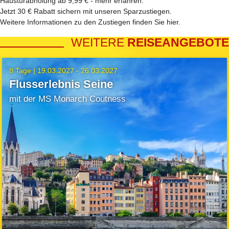
Haustürabholung ab 9,99 € -
mehr erfahren
.
Jetzt 30 € Rabatt sichern mit unseren
Sparzustiegen
.
Weitere Informationen zu den Zustiegen finden Sie
hier
.
WEITERE
REISEANGEBOTE
8 Tage |
19.03.2027 - 26.03.2027
Flusserlebnis Seine
mit der MS Monarch Coutness