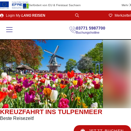
Gefördert von EU & Freistaat Sachsen
Mehr
Direkt
Login
My
LANG
REISEN
Merkzettel
zum
Seiteninhalt
03771 5987700
Buchungshotline
KREUZFAHRT INS TULPENMEER
Beste Reisezeit!
JETZT BUCHEN