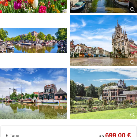
Zustiege
699,00 €
6 Tage
ab