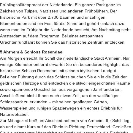
Frühlingsblütenpracht der Niederlande. Ein ganzer Park ganz im
Zeichen von Tulpen, Narzissen und anderen Frühblühern. Der
historische Park mit über 2.700 Bäumen und unzähligen
Blumenbeeten sind ein Fest für die Sinne und gehört einfach dazu,
wenn man im Frühjahr die Niederlande besucht. Am Nachmittag steht
Amsterdam auf dem Programm. Bei einer entspannten
Grachtenrundfahrt können Sie das historische Zentrum entdecken.
5 Ahrnem & Schloss Rosendael
Am Morgen erreicht Ihr Schiff die niederländische Stadt Arnheim. Nur
wenige Kilometer entfernt erwartet Sie ein besonderes Highlight: das
historische Schloss Rosendael mit seinem idyllischen Landgut.
Bei einer Führung durch das Schloss tauchen Sie ein in die Zeit der
geldrischen Herzöge und entdecken die stilvoll eingerichteten Räume
sowie spannende Geschichten aus vergangenen Jahrhunderten.
Anschließend bleibt Ihnen noch etwas Zeit, um den weitläufigen
Schlosspark zu erkunden – mit seinen gepflegten Gärten,
Wasserspielen und ruhigen Spazierwegen ein echtes Erlebnis für
Naturliebhaber.
Zur Mittagszeit heißt es Abschied nehmen von Arnheim. Ihr Schiff legt
ab und nimmt Kurs auf den Rhein in Richtung Deutschland. Genießen
Sie die entspannte Weiterfahrt an Bord und lassen Sie die Eindrücke