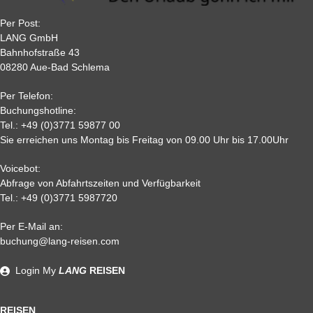
22
50 %
65%
75 %
75%
Per Post:
15
65 %
70 %
80%
80 %
LANG GmbH
7
80%
85%
85%
85 %
Bahnhofstraße 43
08280 Aue-Bad Schlema
2
90 %
95 %
95 %
95 %
0,
95%
95 %
95 %
95%
Per Telefon:
Nichtantritt
Buchungshotline:
Tel.:
+49 (0)3771 59877 00
Sie erreichen uns Montag bis Freitag von 09.00 Uhr bis 17.00Uhr
Voicebot:
Abfrage von Abfahrtszeiten und Verfügbarkeit
Tel.:
+49 (0)3771 5987720
Per E-Mail an:
Alle weiteren Stronierungsbedingungen entnehmen Sie bitte
buchung@lang-reisen.com
unseren AGB. Wir empfehlen Ihnen den Abschluss einer
Reiserücktrittskostenversicherung
Login
My
LANG
REISEN
REISEN