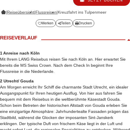
|
Reiseübersicht
|
Flussreisen
|
Kreuzfahrt ins Tulpenmeer
Merken
Teilen
Drucken
REISEVERLAUF
1 Anreise nach Köln
Mit Ihrem LANG Reisebus reisen Sie nach Köln an. Hier erwartet Sie
bereits die MS Swiss Crown. Nach dem Check In beginnt Ihre
Flussreise in die Niederlande.
2 Utrecht/ Gouda
Am Morgen erreicht Ihr Schiff die charmante Stadt Utrecht, ein idealer
Ausgangspunkt für Ihren heutigen Ausflug. Von hier aus fahren Sie
bequem mit dem Reisebus in die weltberühmte Käsestadt Gouda.
Schon beim Betreten der historischen Altstadt von Gouda erleben Sie
eine einzigartige Atmosphäre: Jahrhundertealte Fassaden prägen das
Stadtbild, während die Glocken der imposanten Sint-Janskerk
erklingen. Der typische Duft von frischem Käse liegt in der Luft und
macht sofort Lust, die regionalen Spezialitäten zu entdecken. Während