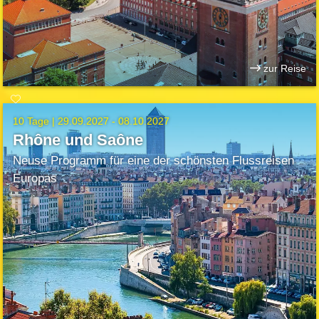
zur Reise
10 Tage |
29.09.2027 - 08.10.2027
Rhône und Saône
Neuse Programm für eine der schönsten Flussreisen
Europas