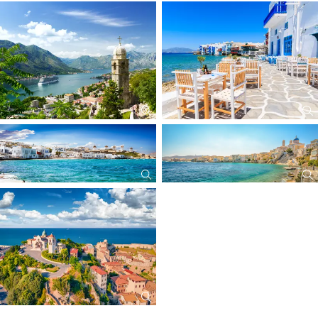
Die Tagesbeschreibung der Reise stellt die jeweilige Hafenstadt und
inkl. Getränkepaket Easy
das nähere Umland vor. Die Ausflugs- und Besichtigungsmöglichkeiten
inkl. Hotelservicegebühr während der Kreuzfahrt
sind von der Liegezeit des Schiffes, dem tatsächlichen Angebot der
Kreuzfahrt lt. Programm
Reederei für diese Kreuzfahrt und den persönlichen Interessen
Nutzung aller öffentlichen Bordeinrichtungen, Veranstaltungen und
abhängig
Unterhaltungsprogramme
Gepäcktransport bei Ein- und Ausschiffung
Veranstalter dieser Reise: LANG Reisen GmbH & Co. KG
inkl. 30,-€ Servicepauschale für Reisebüroleistungen (nicht
erstattbar)