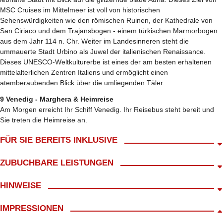
MSC Cruises im Mittelmeer ist voll von historischen
Sehenswürdigkeiten wie den römischen Ruinen, der Kathedrale von
San Ciriaco und dem Trajansbogen - einem türkischen Marmorbogen
aus dem Jahr 114 n. Chr. Weiter im Landesinneren steht die
ummauerte Stadt Urbino als Juwel der italienischen Renaissance.
Dieses UNESCO-Weltkulturerbe ist eines der am besten erhaltenen
mittelalterlichen Zentren Italiens und ermöglicht einen
atemberaubenden Blick über die umliegenden Täler.
9 Venedig - Marghera & Heimreise
Am Morgen erreicht Ihr Schiff Venedig. Ihr Reisebus steht bereit und
Sie treten die Heimreise an.
FÜR SIE BEREITS INKLUSIVE
Abholung ab Wohnort gratis!*
ZUBUCHBARE LEISTUNGEN
An- und Abreise im modernen Reisebus
kl. Frühstück mit Begrüßungskaffee
Versicherungen
HINWEISE
Reisebegleitung durch LANG Reisen während der Kreuzfahrt
Ausflüge
1x Übernachtung im Raum Gardasee/ Trentino auf der Anreise
Ausgaben persönlicher Natur
Route E
IMPRESSIONEN
7x Übernachtung auf der MSC Lirica in der gebuchten Kabine
Haustürabholung ab 14,99
7x Vollpension an Bord
Ortstaxe