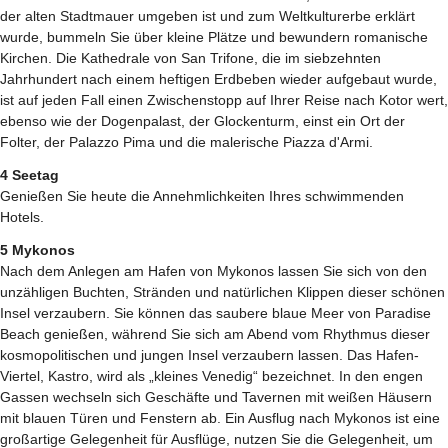
der alten Stadtmauer umgeben ist und zum Weltkulturerbe erklärt
wurde, bummeln Sie über kleine Plätze und bewundern romanische
Kirchen. Die Kathedrale von San Trifone, die im siebzehnten
Jahrhundert nach einem heftigen Erdbeben wieder aufgebaut wurde,
ist auf jeden Fall einen Zwischenstopp auf Ihrer Reise nach Kotor wert,
ebenso wie der Dogenpalast, der Glockenturm, einst ein Ort der
Folter, der Palazzo Pima und die malerische Piazza d'Armi.
4 Seetag
Genießen Sie heute die Annehmlichkeiten Ihres schwimmenden
Hotels.
5 Mykonos
Nach dem Anlegen am Hafen von Mykonos lassen Sie sich von den
unzähligen Buchten, Stränden und natürlichen Klippen dieser schönen
Insel verzaubern. Sie können das saubere blaue Meer von Paradise
Beach genießen, während Sie sich am Abend vom Rhythmus dieser
kosmopolitischen und jungen Insel verzaubern lassen. Das Hafen-
Viertel, Kastro, wird als „kleines Venedig“ bezeichnet. In den engen
Gassen wechseln sich Geschäfte und Tavernen mit weißen Häusern
mit blauen Türen und Fenstern ab. Ein Ausflug nach Mykonos ist eine
großartige Gelegenheit für Ausflüge, nutzen Sie die Gelegenheit, um