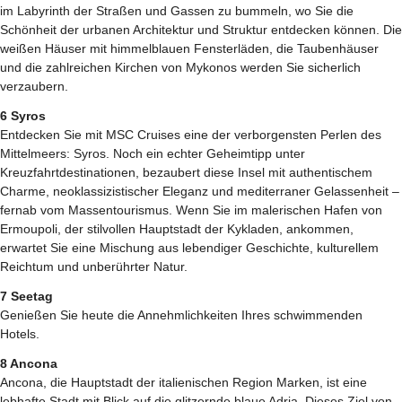
im Labyrinth der Straßen und Gassen zu bummeln, wo Sie die
Schönheit der urbanen Architektur und Struktur entdecken können. Die
weißen Häuser mit himmelblauen Fensterläden, die Taubenhäuser
und die zahlreichen Kirchen von Mykonos werden Sie sicherlich
verzaubern.
6 Syros
Entdecken Sie mit MSC Cruises eine der verborgensten Perlen des
Mittelmeers: Syros. Noch ein echter Geheimtipp unter
Kreuzfahrtdestinationen, bezaubert diese Insel mit authentischem
Charme, neoklassizistischer Eleganz und mediterraner Gelassenheit –
fernab vom Massentourismus. Wenn Sie im malerischen Hafen von
Ermoupoli, der stilvollen Hauptstadt der Kykladen, ankommen,
erwartet Sie eine Mischung aus lebendiger Geschichte, kulturellem
Reichtum und unberührter Natur.
7 Seetag
Genießen Sie heute die Annehmlichkeiten Ihres schwimmenden
Hotels.
8 Ancona
Ancona, die Hauptstadt der italienischen Region Marken, ist eine
lebhafte Stadt mit Blick auf die glitzernde blaue Adria. Dieses Ziel von