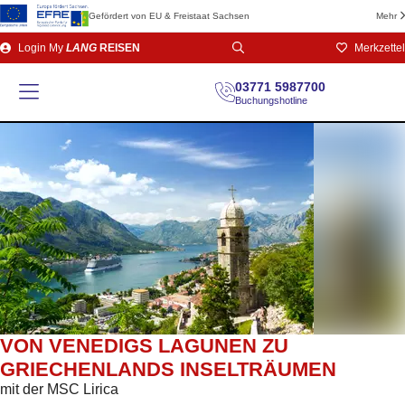
Gefördert von EU & Freistaat Sachsen
Mehr
Direkt
Login
My
LANG
REISEN
Merkzettel
zum
Seiteninhalt
03771 5987700
Buchungshotline
VON VENEDIGS LAGUNEN ZU
GRIECHENLANDS INSELTRÄUMEN
mit der MSC Lirica