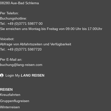
08280 Aue-Bad Schlema
2
90 %
95 %
95 %
95 %
0,
95%
95 %
95 %
95%
Per Telefon:
Nichtantritt
Buchungshotline:
Tel.:
+49 (0)3771 59877 00
Sie erreichen uns Montag bis Freitag von 09.00 Uhr bis 17.00Uhr
Voicebot:
Abfrage von Abfahrtszeiten und Verfügbarkeit
Tel.:
+49 (0)3771 5987720
Per E-Mail an:
Alle weiteren Stronierungsbedingungen entnehmen Sie bitte
buchung@lang-reisen.com
unseren AGB. Wir empfehlen Ihnen den Abschluss einer
Reiserücktrittskostenversicherung
Login
My
LANG
REISEN
REISEN
Kreuzfahrten
Gruppenflugreisen
Winterreisen