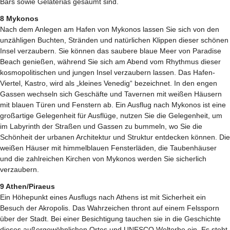
Bars sowie Gelaterias gesäumt sind.
8 Mykonos
Nach dem Anlegen am Hafen von Mykonos lassen Sie sich von den
unzähligen Buchten, Stränden und natürlichen Klippen dieser schönen
Insel verzaubern. Sie können das saubere blaue Meer von Paradise
Beach genießen, während Sie sich am Abend vom Rhythmus dieser
kosmopolitischen und jungen Insel verzaubern lassen. Das Hafen-
Viertel, Kastro, wird als „kleines Venedig“ bezeichnet. In den engen
Gassen wechseln sich Geschäfte und Tavernen mit weißen Häusern
mit blauen Türen und Fenstern ab. Ein Ausflug nach Mykonos ist eine
großartige Gelegenheit für Ausflüge, nutzen Sie die Gelegenheit, um
im Labyrinth der Straßen und Gassen zu bummeln, wo Sie die
Schönheit der urbanen Architektur und Struktur entdecken können. Die
weißen Häuser mit himmelblauen Fensterläden, die Taubenhäuser
und die zahlreichen Kirchen von Mykonos werden Sie sicherlich
verzaubern.
9 Athen/Piraeus
Ein Höhepunkt eines Ausflugs nach Athens ist mit Sicherheit ein
Besuch der Akropolis. Das Wahrzeichen thront auf einem Felssporn
über der Stadt. Bei einer Besichtigung tauchen sie in die Geschichte
dieses außergewöhnlichen Ortes und UNESCO Welterbe ein. Es steht