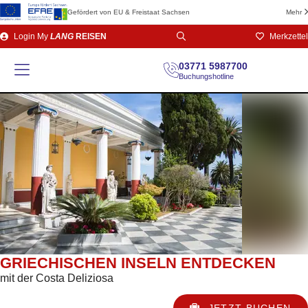
Gefördert von EU & Freistaat Sachsen
Mehr
Direkt
Login
My
LANG
REISEN
Merkzettel
zum
Seiteninhalt
03771 5987700
Buchungshotline
GRIECHISCHEN INSELN ENTDECKEN
mit der Costa Deliziosa
JETZT BUCHEN