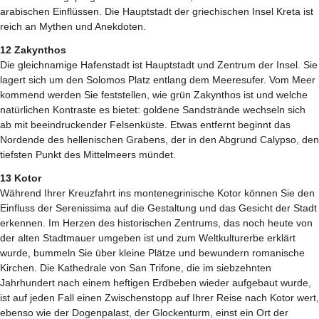
arabischen Einflüssen. Die Hauptstadt der griechischen Insel Kreta ist
reich an Mythen und Anekdoten.
12 Zakynthos
Die gleichnamige Hafenstadt ist Hauptstadt und Zentrum der Insel. Sie
lagert sich um den Solomos Platz entlang dem Meeresufer. Vom Meer
kommend werden Sie feststellen, wie grün Zakynthos ist und welche
natürlichen Kontraste es bietet: goldene Sandstrände wechseln sich
ab mit beeindruckender Felsenküste. Etwas entfernt beginnt das
Nordende des hellenischen Grabens, der in den Abgrund Calypso, den
tiefsten Punkt des Mittelmeers mündet.
13 Kotor
Während Ihrer Kreuzfahrt ins montenegrinische Kotor können Sie den
Einfluss der Serenissima auf die Gestaltung und das Gesicht der Stadt
erkennen. Im Herzen des historischen Zentrums, das noch heute von
der alten Stadtmauer umgeben ist und zum Weltkulturerbe erklärt
wurde, bummeln Sie über kleine Plätze und bewundern romanische
Kirchen. Die Kathedrale von San Trifone, die im siebzehnten
Jahrhundert nach einem heftigen Erdbeben wieder aufgebaut wurde,
ist auf jeden Fall einen Zwischenstopp auf Ihrer Reise nach Kotor wert,
ebenso wie der Dogenpalast, der Glockenturm, einst ein Ort der