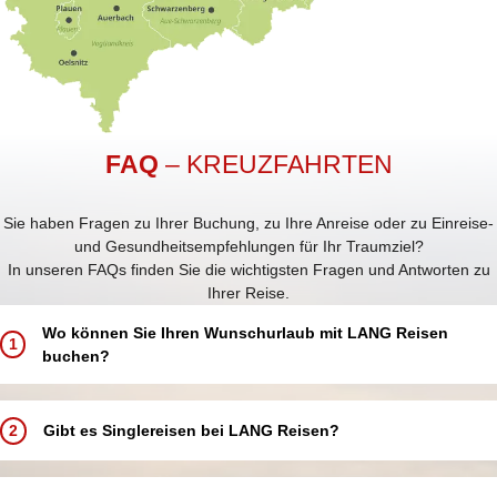
FAQ
– KREUZFAHRTEN
Sie haben Fragen zu Ihrer Buchung, zu Ihre Anreise oder zu Einreise-
und Gesundheitsempfehlungen für Ihr Traumziel?
In unseren FAQs finden Sie die wichtigsten Fragen und Antworten zu
Ihrer Reise.
Wo können Sie Ihren Wunschurlaub mit LANG Reisen
1
buchen?
Buchen Sie Ihren Traumurlaub ganz einfach und bequem:
In einem unserer 5 LANG Reisebüros in Annaberg-Buchholz, Aue,
2
Gibt es Singlereisen bei LANG Reisen?
Chemnitz, Schwarzenberg und Zwickau
In einer unserer über 250 Partneragenturen deutschlandweit in
Bei LANG Reisen bieten wir keine speziellen Singlereisen an.
Ihrer Nähe