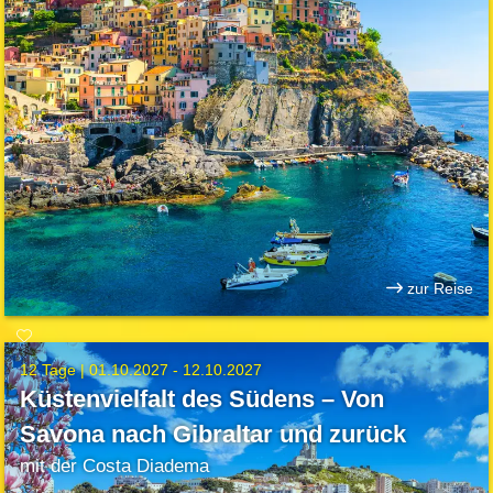
zur Reise
12 Tage |
01.10.2027 - 12.10.2027
Küstenvielfalt des Südens – Von
Savona nach Gibraltar und zurück
mit der Costa Diadema