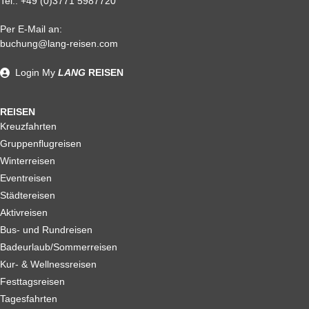
Tel.:
+49 (0)3771 5987720
Per E-Mail an:
Alle weiteren Stronierungsbedingungen entnehmen Sie bitte
buchung@lang-reisen.com
unseren AGB. Wir empfehlen Ihnen den Abschluss einer
Reiserücktrittskostenversicherung
Login
My
LANG
REISEN
REISEN
Kreuzfahrten
Gruppenflugreisen
Winterreisen
Eventreisen
Städtereisen
Aktivreisen
Bus- und Rundreisen
Badeurlaub/Sommerreisen
Kur- & Wellnessreisen
Festtagsreisen
Tagesfahrten