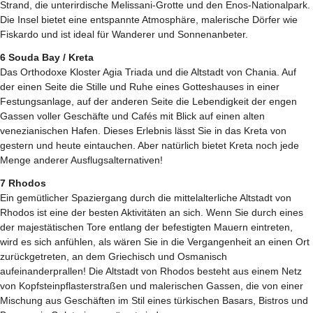
Strand, die unterirdische Melissani-Grotte und den Enos-Nationalpark.
Die Insel bietet eine entspannte Atmosphäre, malerische Dörfer wie
Fiskardo und ist ideal für Wanderer und Sonnenanbeter.
6 Souda Bay / Kreta
Das Orthodoxe Kloster Agia Triada und die Altstadt von Chania. Auf
der einen Seite die Stille und Ruhe eines Gotteshauses in einer
Festungsanlage, auf der anderen Seite die Lebendigkeit der engen
Gassen voller Geschäfte und Cafés mit Blick auf einen alten
venezianischen Hafen. Dieses Erlebnis lässt Sie in das Kreta von
gestern und heute eintauchen. Aber natürlich bietet Kreta noch jede
Menge anderer Ausflugsalternativen!
7 Rhodos
Ein gemütlicher Spaziergang durch die mittelalterliche Altstadt von
Rhodos ist eine der besten Aktivitäten an sich. Wenn Sie durch eines
der majestätischen Tore entlang der befestigten Mauern eintreten,
wird es sich anfühlen, als wären Sie in die Vergangenheit an einen Ort
zurückgetreten, an dem Griechisch und Osmanisch
aufeinanderprallen! Die Altstadt von Rhodos besteht aus einem Netz
von Kopfsteinpflasterstraßen und malerischen Gassen, die von einer
Mischung aus Geschäften im Stil eines türkischen Basars, Bistros und