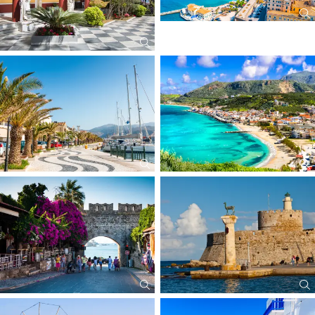
original italienisches, an Bord hausgemachtes Eis - 2 Kugeln in der
Waffel oder im Becher
ein Pizza-Erlebnis am Abend (der Kategorien Classic, Tasty oder
Veranstalter dieser Reise: LANG Reisen GmbH & Co. KG
Special, Reservierung erforderlich).
ANMERKUNGEN
Ausgenommen sind Prestigemarken und Artikel aus der Kabinen-
Minibar.
Das Paket muss von allen Gästen gebucht werden, die dieselbe
Buchungsnummer haben und/oder in derselben Kabine reisen.
Es kann in allen Bars an Bord genutzt werden.
Es gilt nicht für die Themenrestaurants (z.B. Archipelago und Steak
House).