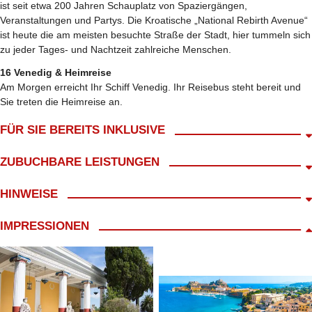
ist seit etwa 200 Jahren Schauplatz von Spaziergängen,
Veranstaltungen und Partys. Die Kroatische „National Rebirth Avenue“
ist heute die am meisten besuchte Straße der Stadt, hier tummeln sich
zu jeder Tages- und Nachtzeit zahlreiche Menschen.
16 Venedig & Heimreise
Am Morgen erreicht Ihr Schiff Venedig. Ihr Reisebus steht bereit und
Sie treten die Heimreise an.
FÜR SIE BEREITS INKLUSIVE
Abholung ab Wohnort gratis
ZUBUCHBARE LEISTUNGEN
An- und Abreise zum Hafen im modernen Reisebus
1x Zwischenübernachtung im Raum Gardasee/ Verona
Versicherungen, Ausgaben pers. Natur, Ortstaxe
HINWEISE
kl. Frühstück mit Begrüßungskaffee
Getränkepaket MyItalian Genusspaket 450,-€ p.P.
Reisebegleitung während der Kreuzfahrt durch LANG Reisen
Unbegrenzter, glasweiser Genuss
Route E
IMPRESSIONEN
16 Treuepunkte
ausgesuchter Weine,
14x Übernachtung in der gebuchten Kabine
alkoholischer Getränke und Cocktails (z.B. Aperol Spritz oder
Die Tagesbeschreibung der Reise stellt die jeweilige Hafenstadt und
14x Vollpension an Bord
Negroni!),
das nähere Umland vor. Die Ausflugs- und Besichtigungsmöglichkeiten
Schiffsreise gem. Routenkarte
Bier vom Fass,
sind von der Liegezeit des Schiffes, dem tatsächlichen Angebot der
inkl. 30,-€ Servicepauschale für Reisebüroleistungen (nicht
Heißgetränke, Kaffee, Wasser und Softdrinks
Reederei für diese Kreuzfahrt und den persönlichen Interessen
erstattbar)
sowie 1 Flasche Wasser (0,5 Liter) pro Tag und Person
abhängig.