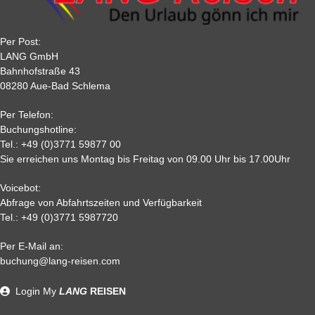
Tagen nach der Buchung zu zahlen.
30
40 %
40 %
50 %
50 %
22
50 %
65%
75 %
75%
Per Post:
15
65 %
70 %
80%
80 %
LANG GmbH
7
80%
85%
85%
85 %
Bahnhofstraße 43
08280 Aue-Bad Schlema
2
90 %
95 %
95 %
95 %
0,
95%
95 %
95 %
95%
Per Telefon:
Nichtantritt
Buchungshotline:
Tel.:
+49 (0)3771 59877 00
Sie erreichen uns Montag bis Freitag von 09.00 Uhr bis 17.00Uhr
Voicebot:
Abfrage von Abfahrtszeiten und Verfügbarkeit
Tel.:
+49 (0)3771 5987720
Per E-Mail an:
Alle weiteren Stronierungsbedingungen entnehmen Sie bitte
buchung@lang-reisen.com
unseren AGB. Wir empfehlen Ihnen den Abschluss einer
Reiserücktrittskostenversicherung
Login
My
LANG
REISEN