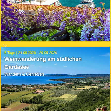
zur Reise
6 Tage |
24.09.2026 - 29.09.2026
Weinwanderung am südlichen
Gardasee
Wandern & Genießen