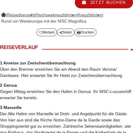
JETZT BUCHEN
|
Reiseübersicht
|
Hochseekreuzfahrten
|
Kreuzfahrten
|
Rund um Westeuropa mit der MSC Magnifica
Merken
Teilen
Drucken
REISEVERLAUF
1 Anreise zur Zwischenübernachtung
Über den Brenner erreichen Sie am Abend den Raum Verona/
Gardasee. Hier erwartet Sie Ihr Hotel zur Zwischenübernachtung.
2 Genua
Gegen Mittag erreichen Sie den Hafen in Genua. Ihr MSC-Luxusschiff
erwartet Sie bereits.
3 Marseille
Der Alte Hafen von Marseille ist Dreh- und Angelpunkt für die Gäste.
Von hier aus sind die Kirche Notre-Dame de la Garde sowie das
Shoppingviertel gut zu erreichen. Zahlreiche Sehenswürdigkeiten, wie
das Rathaus, das Stadtviertel de la Panier und die Kathedrale de la