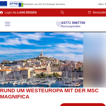
Gefördert von EU & Freistaat Sachsen
Mehr
Direkt
Login
My
LANG
REISEN
Merkzettel
zum
Seiteninhalt
03771 5987700
Buchungshotline
RUND UM WESTEUROPA MIT DER MSC
MAGNIFICA