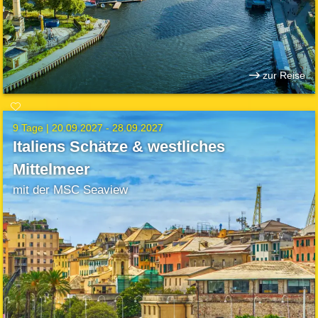
zur Reise
9 Tage |
20.09.2027 - 28.09.2027
Italiens Schätze & westliches
Mittelmeer
mit der MSC Seaview