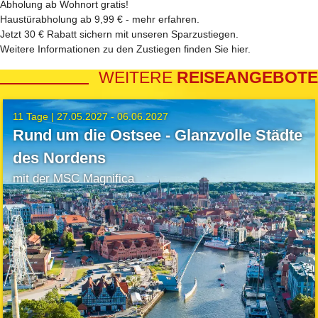
Abholung ab Wohnort gratis!
Haustürabholung ab 9,99 € -
mehr erfahren
.
Jetzt 30 € Rabatt sichern mit unseren
Sparzustiegen
.
Weitere Informationen zu den Zustiegen finden Sie
hier
.
WEITERE
REISEANGEBOTE
11 Tage |
27.05.2027 - 06.06.2027
Rund um die Ostsee - Glanzvolle Städte
des Nordens
mit der MSC Magnifica