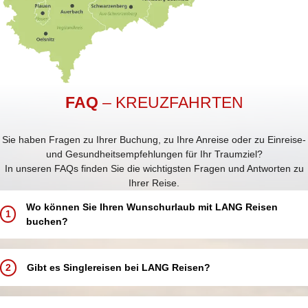
FAQ
– KREUZFAHRTEN
Sie haben Fragen zu Ihrer Buchung, zu Ihre Anreise oder zu Einreise-
und Gesundheitsempfehlungen für Ihr Traumziel?
In unseren FAQs finden Sie die wichtigsten Fragen und Antworten zu
Ihrer Reise.
Wo können Sie Ihren Wunschurlaub mit LANG Reisen
1
buchen?
Buchen Sie Ihren Traumurlaub ganz einfach und bequem:
In einem unserer 5 LANG Reisebüros in Annaberg-Buchholz, Aue,
2
Gibt es Singlereisen bei LANG Reisen?
Chemnitz, Schwarzenberg und Zwickau
In einer unserer über 250 Partneragenturen deutschlandweit in
Bei LANG Reisen bieten wir keine speziellen Singlereisen an.
Ihrer Nähe