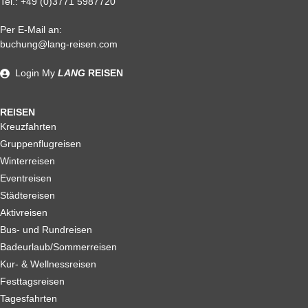
Tel.:
+49 (0)3771 5987720
Per E-Mail an:
Alle weiteren Stronierungsbedingungen entnehmen Sie bitte
buchung@lang-reisen.com
unseren AGB. Wir empfehlen Ihnen den Abschluss einer
Reiserücktrittskostenversicherung
Login
My
LANG
REISEN
REISEN
Kreuzfahrten
Gruppenflugreisen
Winterreisen
Eventreisen
Städtereisen
Aktivreisen
Bus- und Rundreisen
Badeurlaub/Sommerreisen
Kur- & Wellnessreisen
Festtagsreisen
Tagesfahrten