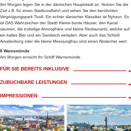
Am Morgen legen Sie in der dänischen Hauptstadt an. Nutzen Sie die
Zeit z.B. für einen Stadtrundfahrt und sehen Sie den berühmten
Vergnügungspark Tivoli. Ein echter dänischer Klassiker ist Nyhavn. Es
ist DAS Wahrzeichen der Stadt! Kleine bunte Häuser, den Kanal
säumen, die trubelige Atmosphäre und kleine Restaurants, welche auf
ein kaltes Bier und ein Sandwich einladen. Aber auch das Schloß
Amalienborg oder die kleine Meerjungfrau sind einen Abstecher wert.
8 Warnemünde
Am Morgen erreicht Ihr Schiff Warnemünde.
FÜR SIE BEREITS INKLUSIVE
Abholung ab Wohnort gratis!*
ZUBUCHBARE LEISTUNGEN
An- und Abreise zum Hafen Warnemünde im modernen Reisebus
kl. Frühstück mit Begrüßungskaffee
Versicherungen, Ausgaben persönl. Natur
IMPRESSIONEN
Reisebegleitung während der Kreuzfahrt durch LANG Reisen
Ortstaxe
7x Übernachtung in der gebuchten Kabine
7x Vollpension an Bord
ausgewählte Getränke in den Buffet-Restaurants
Schiffsreise gemäß Routenkarte
inkl. 30,-€ Servicepauschale für Reisebüroleistungen (nicht