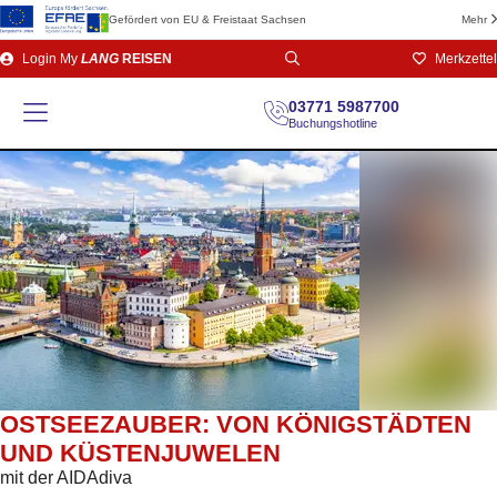
Gefördert von EU & Freistaat Sachsen
Mehr
Direkt
Login
My
LANG
REISEN
Merkzettel
zum
Seiteninhalt
03771 5987700
Buchungshotline
OSTSEEZAUBER: VON KÖNIGSTÄDTEN
UND KÜSTENJUWELEN
mit der AIDAdiva