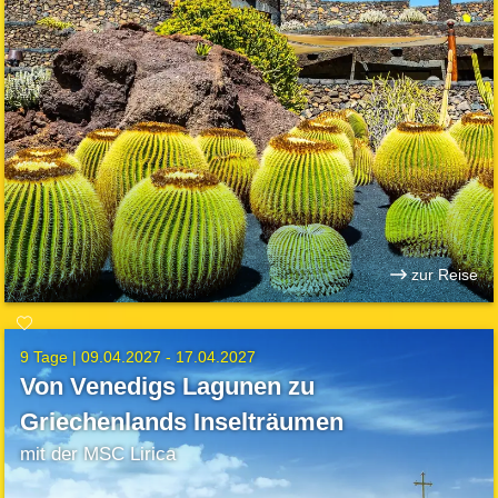
zur Reise
9 Tage |
09.04.2027 - 17.04.2027
Von Venedigs Lagunen zu
Griechenlands Inselträumen
mit der MSC Lirica