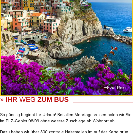
zur Reise
» IHR WEG
ZUM BUS
So günstig beginnt Ihr Urlaub! Bei allen Mehrtages­reisen holen wir Sie
im PLZ-Gebiet 08/09 ohne weitere Zuschläge ab Wohnort ab.
Dazu haben wir über 300 zentrale Haltestellen im auf der Karte grün