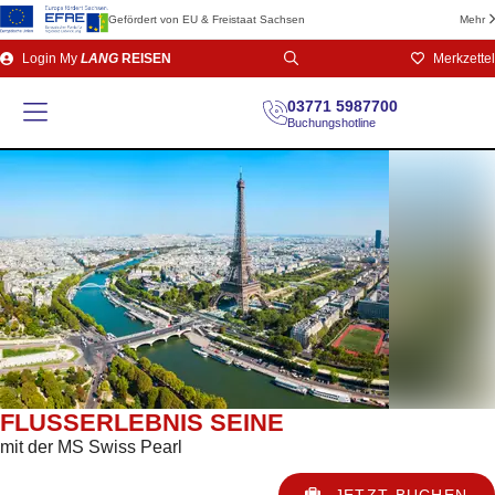
Gefördert von EU & Freistaat Sachsen
Mehr
Direkt
Login
My
LANG
REISEN
Merkzettel
zum
Seiteninhalt
03771 5987700
Buchungshotline
FLUSSERLEBNIS SEINE
mit der MS Swiss Pearl
JETZT BUCHEN