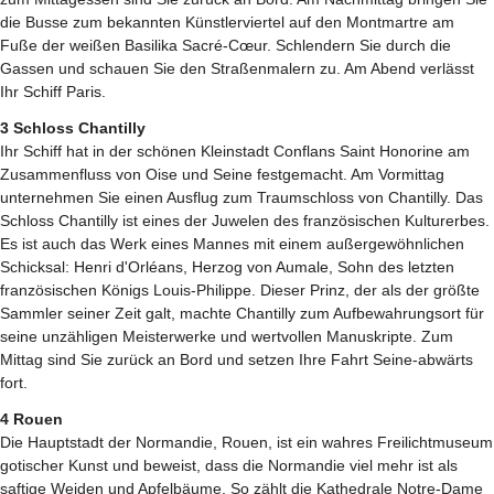
die Busse zum bekannten Künstlerviertel auf den Montmartre am
Fuße der weißen Basilika Sacré-Cœur. Schlendern Sie durch die
Gassen und schauen Sie den Straßenmalern zu. Am Abend verlässt
Ihr Schiff Paris.
3 Schloss Chantilly
Ihr Schiff hat in der schönen Kleinstadt Conflans Saint Honorine am
Zusammenfluss von Oise und Seine festgemacht. Am Vormittag
unternehmen Sie einen Ausflug zum Traumschloss von Chantilly. Das
Schloss Chantilly ist eines der Juwelen des französischen Kulturerbes.
Es ist auch das Werk eines Mannes mit einem außergewöhnlichen
Schicksal: Henri d'Orléans, Herzog von Aumale, Sohn des letzten
französischen Königs Louis-Philippe. Dieser Prinz, der als der größte
Sammler seiner Zeit galt, machte Chantilly zum Aufbewahrungsort für
seine unzähligen Meisterwerke und wertvollen Manuskripte. Zum
Mittag sind Sie zurück an Bord und setzen Ihre Fahrt Seine-abwärts
fort.
4 Rouen
Die Hauptstadt der Normandie, Rouen, ist ein wahres Freilichtmuseum
gotischer Kunst und beweist, dass die Normandie viel mehr ist als
saftige Weiden und Apfelbäume. So zählt die Kathedrale Notre-Dame