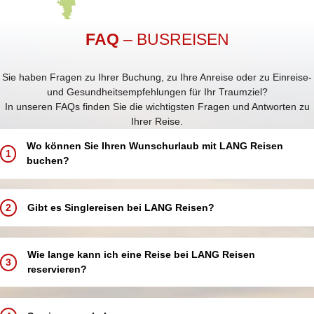
FAQ
– BUSREISEN
Sie haben Fragen zu Ihrer Buchung, zu Ihre Anreise oder zu Einreise-
und Gesundheitsempfehlungen für Ihr Traumziel?
In unseren FAQs finden Sie die wichtigsten Fragen und Antworten zu
Ihrer Reise.
Wo können Sie Ihren Wunschurlaub mit LANG Reisen
1
buchen?
Buchen Sie Ihren Traumurlaub ganz einfach und bequem:
In einem unserer 5 LANG Reisebüros in Annaberg-Buchholz, Aue,
2
Gibt es Singlereisen bei LANG Reisen?
Chemnitz, Schwarzenberg und Zwickau
In einer unserer über 250 Partneragenturen deutschlandweit in
Bei LANG Reisen bieten wir keine speziellen Singlereisen an.
Ihrer Nähe
Alleinreisende sind jedoch herzlich willkommen und können an allen
Wie lange kann ich eine Reise bei LANG Reisen
Telefonisch über unsere Buchungshotline
3
unseren Reisen teilnehmen.
reservieren?
Online über unsere Website – rund um die Uhr verfügbar
Damit Sie Ihren Urlaub komfortabel genießen, bieten wir Ihnen
Einzelzimmer oder Doppelzimmer/-kabinen zur Alleinbenutzung an.
Sie können Ihre Reise bis zu 3 Tage ab dem Buchungsdatum auf
Egal, ob Sie Ihren Urlaub vor Ort, telefonisch oder online buchen,
So können Sie flexibel und entspannt reisen – ganz nach Ihren
Option reservieren. Bitte beachten Sie, dass die Reservierung nach