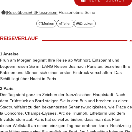
|
Reiseübersicht
|
Flussreisen
|
Flusserlebnis Seine
Merken
Teilen
Drucken
REISEVERLAUF
1 Anreise
Früh am Morgen beginnt Ihre Reise ab Wohnort. Entspannt und
bequem reisen Sie im LANG Reisen Bus nach Paris an, beziehen Ihre
Kabinen und können sich einen ersten Eindruck verschaffen. Das
Schiff liegt über Nacht in Paris.
2 Paris
Der Tag steht ganz im Zeichen der französischen Hauptstadt. Nach
dem Frühstück an Bord steigen Sie in den Bus und brechen zu einer
Stadtrundfahrt zu den bekanntesten Sehenswürdigkeiten, wie Place de
la Concorde, Champs-Élysées, Arc de Triumph, Eiffelturm und dem
Invalidendom auf. Paris hat so viel zu bieten, dass man das Flair
dieser Weltstadt an einem einzigen Tag nur erahnen kann. Rechtzeitig
zum Mittagessen sind Sie zurück an Bord. Am Nachmittag bringen Sie