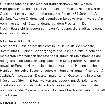
zu den schönsten Beispielen der französischen Gotik. Weitere
Highlights sind auch die Rue St-Romain, der Maclou-Hof, die Uhren-
Gasse und nicht zuletzt der Marktplatz auf dem 1431 Jeanne d´Arc,
die Jungfrau von Orléans, bei lebendigem Leibe verbrannt wurde. Am
Vormittag steht ein Stadtrundgang auf dem Programm. Der
Nachmittag steht hingegen zur freien Verfügung, die Stadt auf eigene
Faust zu erkunden.
5 Le Havre & Honfleur
Nach dem Frühstück legt Ihr Schiff in Le Havre an. Wer möchte,
unternimmt z.B. einen Spaziergang zur St.Joseph Kirche, einem der
markanten Wahrzeichen der Stadt oder bummlen Sie einfach an den
neu gestalteten Docks entlang. Nach dem Mittag fahren Sie über die
gewaltige Pont de Normandie in das bezaubernde Hafenstädtchen
Honfleur, das seine Besucher sofort mit dem charmanten Fischerei- &
Jachthafen verzaubert. Die alten malerischen Gassen und ihre alten
Häuser aus Stein, mit Fachwerken und bedeckt mit Schiefer. Eine
wunderbare Kulisse die zahlreiche Maler inspiriert hat. Auch heute
noch stehen die Maler am Kai von Honfleur.Über Nacht bleibt Ihr Schiff
in Le Havre.
6 Etretat & Flusserlebnis