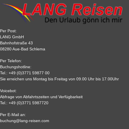
Reisebuchung sicher.
90
10 %
20 %
20 %
20 %
Tagesfahrten sind als kompletter Reisebetrag innerhalb von 10
60
20 %
25 %
30 %
30 %
Tagen nach der Buchung zu zahlen.
30
40 %
40 %
50 %
50 %
22
50 %
65%
75 %
75%
Per Post:
15
65 %
70 %
80%
80 %
LANG GmbH
7
80%
85%
85%
85 %
Bahnhofstraße 43
08280 Aue-Bad Schlema
2
90 %
95 %
95 %
95 %
0,
95%
95 %
95 %
95%
Per Telefon:
Nichtantritt
Buchungshotline:
Tel.:
+49 (0)3771 59877 00
Sie erreichen uns Montag bis Freitag von 09.00 Uhr bis 17.00Uhr
Voicebot:
Abfrage von Abfahrtszeiten und Verfügbarkeit
Tel.:
+49 (0)3771 5987720
Per E-Mail an:
Alle weiteren Stronierungsbedingungen entnehmen Sie bitte
buchung@lang-reisen.com
unseren AGB. Wir empfehlen Ihnen den Abschluss einer