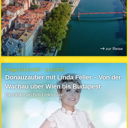
zur Reise
8 Tage |
04.10.2027 - 11.10.2027
Donauzauber mit Linda Feller – Von der
Wachau über Wien bis Budapest
Getränke an Bord inklusive!