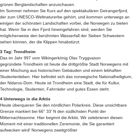
grünen Berglandschaften anzuschauen.
Im Sommer nehmen Sie Kurs auf den spektakulären Geirangerfjord,
der zum UNESCO-Weltnaturerbe gehört, und kommen unterwegs an
einigen der schönsten Landschaften vorbei, die Norwegen zu bieten
hat. Wenn Sie in den Fjord hineingefahren sind, werden Sie
möglicherweise den berühmten Wasserfall der Sieben Schwestern
sehen können, der die Klippen hinabstürzt.
3 Tag: Trondheim
Das im Jahr 997 vom Wikingerkönig Olav Tryggvason
gegründete Trondheim ist heute die drittgrößte Stadt Norwegens mit
einer Mischung aus historischen Gebäuden und einem lebhaften
Studentenleben. Hier befindet sich das norwegische Nationalheiligtum,
der Nidaros-Dom. Heute ist Trondheim eine Stadt, die für Kultur,
Technologie, Studenten, Fahrräder und gutes Essen steht.
4 Unterwegs in die Arktis
Heute überqueren Sie den nördlichen Polarkreis. Diese unsichtbare
Grenze markiert bei 66° 33' N den südlichsten Punkt der
Mitternachtssonne. Hier beginnt die Arktis. Wir zelebrieren diesen
Moment mit einer traditionellen Zeremonie, die Sie garantiert
aufwecken wird! Norwegens zweitgrößter