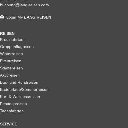
Alle weiteren Stronierungsbedingungen entnehmen Sie bitte
buchung@lang-reisen.com
unseren AGB. Wir empfehlen Ihnen den Abschluss einer
Reiserücktrittskostenversicherung
Login
My
LANG
REISEN
REISEN
Kreuzfahrten
Gruppenflugreisen
Winterreisen
Eventreisen
Städtereisen
Aktivreisen
Bus- und Rundreisen
Badeurlaub/Sommerreisen
Kur- & Wellnessreisen
Festtagsreisen
Tagesfahrten
SERVICE