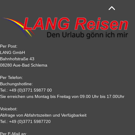
Rücktritt vor Reisebeginn in Tagen (bis)
schiff-
schiff-
der Regel ca. 4 Wochen vor Abreise zu leisten. So stellen wir eine
reise
reise
reise
reise
sichere, transparente und komfortable Zahlungsabwicklung für Ihre
Reisebuchung sicher.
90
10 %
20 %
20 %
20 %
Tagesfahrten sind als kompletter Reisebetrag innerhalb von 10
60
20 %
25 %
30 %
30 %
Tagen nach der Buchung zu zahlen.
30
40 %
40 %
50 %
50 %
22
50 %
65%
75 %
75%
Per Post:
15
65 %
70 %
80%
80 %
LANG GmbH
7
80%
85%
85%
85 %
Bahnhofstraße 43
08280 Aue-Bad Schlema
2
90 %
95 %
95 %
95 %
0,
95%
95 %
95 %
95%
Per Telefon:
Nichtantritt
Buchungshotline:
Tel.:
+49 (0)3771 59877 00
Sie erreichen uns Montag bis Freitag von 09.00 Uhr bis 17.00Uhr
Voicebot:
Abfrage von Abfahrtszeiten und Verfügbarkeit
Tel.:
+49 (0)3771 5987720
Per E-Mail an: