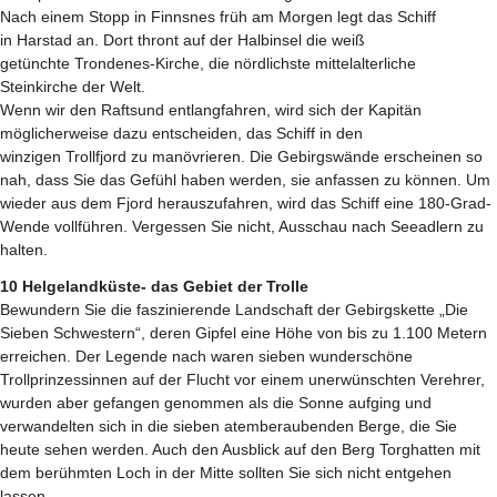
Nach einem Stopp in Finnsnes früh am Morgen legt das Schiff
in Harstad an. Dort thront auf der Halbinsel die weiß
getünchte Trondenes-Kirche, die nördlichste mittelalterliche
Steinkirche der Welt.
Wenn wir den Raftsund entlangfahren, wird sich der Kapitän
möglicherweise dazu entscheiden, das Schiff in den
winzigen Trollfjord zu manövrieren. Die Gebirgswände erscheinen so
nah, dass Sie das Gefühl haben werden, sie anfassen zu können. Um
wieder aus dem Fjord herauszufahren, wird das Schiff eine 180-Grad-
Wende vollführen. Vergessen Sie nicht, Ausschau nach Seeadlern zu
halten.
10 Helgelandküste- das Gebiet der Trolle
Bewundern Sie die faszinierende Landschaft der Gebirgskette „Die
Sieben Schwestern“, deren Gipfel eine Höhe von bis zu 1.100 Metern
erreichen. Der Legende nach waren sieben wunderschöne
Trollprinzessinnen auf der Flucht vor einem unerwünschten Verehrer,
wurden aber gefangen genommen als die Sonne aufging und
verwandelten sich in die sieben atemberaubenden Berge, die Sie
heute sehen werden. Auch den Ausblick auf den Berg Torghatten mit
dem berühmten Loch in der Mitte sollten Sie sich nicht entgehen
lassen.