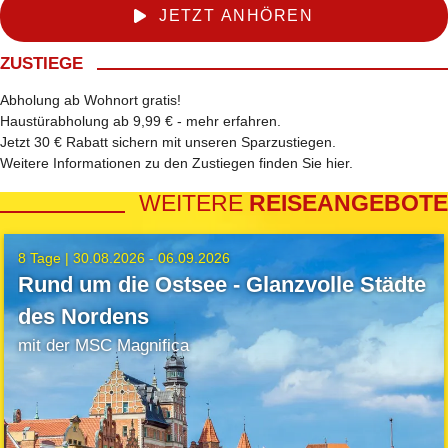
JETZT ANHÖREN
ZUSTIEGE
Abholung ab Wohnort gratis!
Haustürabholung ab 9,99 € -
mehr erfahren
.
Jetzt 30 € Rabatt sichern mit unseren
Sparzustiegen
.
Weitere Informationen zu den Zustiegen finden Sie
hier
.
WEITERE
REISEANGEBOTE
8 Tage |
30.08.2026 - 06.09.2026
Rund um die Ostsee - Glanzvolle Städte
des Nordens
mit der MSC Magnifica