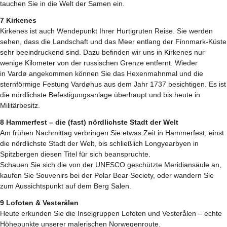
tauchen Sie in die Welt der Samen ein.
7 Kirkenes
Kirkenes ist auch Wendepunkt Ihrer Hurtigruten Reise. Sie werden
sehen, dass die Landschaft und das Meer entlang der Finnmark-Küste
sehr beeindruckend sind. Dazu befinden wir uns in Kirkenes nur
wenige Kilometer von der russischen Grenze entfernt. Wieder
in Vardø angekommen können Sie das Hexenmahnmal und die
sternförmige Festung Vardøhus aus dem Jahr 1737 besichtigen. Es ist
die nördlichste Befestigungsanlage überhaupt und bis heute in
Militärbesitz.
8 Hammerfest – die (fast) nördlichste Stadt der Welt
Am frühen Nachmittag verbringen Sie etwas Zeit in Hammerfest, einst
die nördlichste Stadt der Welt, bis schließlich Longyearbyen in
Spitzbergen diesen Titel für sich beanspruchte.
Schauen Sie sich die von der UNESCO geschützte Meridiansäule an,
kaufen Sie Souvenirs bei der Polar Bear Society, oder wandern Sie
zum Aussichtspunkt auf dem Berg Salen.
9 Lofoten & Vesterålen
Heute erkunden Sie die Inselgruppen Lofoten und Vesterålen – echte
Höhepunkte unserer malerischen Norwegenroute.