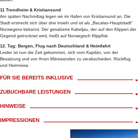
11 Trondheim & Kristiansund
Am späten Nachmittag legen wir im Hafen von Kristiansund an. Die
Stadt erstreckt sich über drei Inseln und ist als „Bacalao-Hauptstadt“
Norwegens bekannt. Der gesalzene Kabeljau, der auf den Klippen der
Gegend getrocknet wird, heißt auf Norwegisch Klippfisk.
12. Tag: Bergen, Flug nach Deutschland & Heimfahrt
Leider ist nun die Zeit gekommen, sich vom Kapitän, von der
Besatzung und von Ihren Mitreisenden zu verabschieden. Rückflug
und Heimreise.
FÜR SIE BEREITS INKLUSIVE
Im günstigen Reisepreis inklusive:
ZUBUCHBARE LEISTUNGEN
Abholung ab Wohnort gratis!*
kl. Frühstück mit Begrüßungskaffee
Frühbucher bei Buchung
HINWEISE
Bordbegleitung
Innenkabine Polar = 1500 NOK
12 Treuepunkte
Außenkabine Polar = 2500 NOK
Route D Nordost
IMPRESSIONEN
Linienflug ab Deutschland - Bergen & zurück
Außenkabine Arktis = 3000 NOK
Transfers Flughafen - Schiff & Schiff -
bis 31.01.27 erhalten Sie den Betrag pro Kabine als Bordguthaben.
Flughafen
Bordguthaben