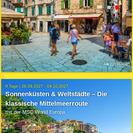
zur Reise
9 Tage |
26.09.2027 - 04.10.2027
Sonnenküsten & Weltstädte – Die
klassische Mittelmeerroute
mit der MSC World Europa