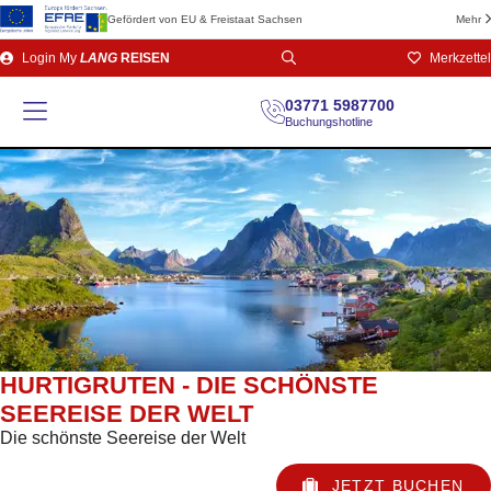
Gefördert von EU & Freistaat Sachsen
Mehr
Direkt
Login
My
LANG
REISEN
Merkzettel
zum
Seiteninhalt
03771 5987700
Buchungshotline
HURTIGRUTEN - DIE SCHÖNSTE
SEEREISE DER WELT
Die schönste Seereise der Welt
JETZT BUCHEN