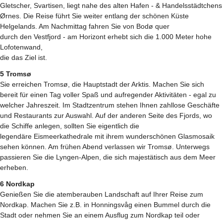
Gletscher, Svartisen, liegt nahe des alten Hafen - & Handelsstädtchens
Ørnes. Die Reise führt Sie weiter entlang der schönen Küste
Helgelands. Am Nachmittag fahren Sie von Bodø quer
durch den Vestfjord - am Horizont erhebt sich die 1.000 Meter hohe
Lofotenwand,
die das Ziel ist.
5 Tromsø
Sie erreichen Tromsø, die Hauptstadt der Arktis. Machen Sie sich
bereit für einen Tag voller Spaß und aufregender Aktivitäten - egal zu
welcher Jahreszeit. Im Stadtzentrum stehen Ihnen zahllose Geschäfte
und Restaurants zur Auswahl. Auf der anderen Seite des Fjords, wo
die Schiffe anlegen, sollten Sie eigentlich die
legendäre Eismeerkathedrale mit ihrem wunderschönen Glasmosaik
sehen können. Am frühen Abend verlassen wir Tromsø. Unterwegs
passieren Sie die Lyngen-Alpen, die sich majestätisch aus dem Meer
erheben.
6 Nordkap
Genießen Sie die atemberauben Landschaft auf Ihrer Reise zum
Nordkap. Machen Sie z.B. in Honningsvåg einen Bummel durch die
Stadt oder nehmen Sie an einem Ausflug zum Nordkap teil oder