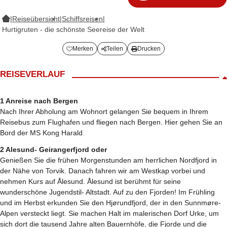
|
Reiseübersicht
|
Schiffsreisen
|
Hurtigruten - die schönste Seereise der Welt
Merken
Teilen
Drucken
REISEVERLAUF
1 Anreise nach Bergen
Nach Ihrer Abholung am Wohnort gelangen Sie bequem in Ihrem
Reisebus zum Flughafen und fliegen nach Bergen. Hier gehen Sie an
Bord der MS Kong Harald
2 Alesund- Geirangerfjord oder
Genießen Sie die frühen Morgenstunden am herrlichen Nordfjord in
der Nähe von Torvik. Danach fahren wir am Westkap vorbei und
nehmen Kurs auf Ålesund. Ålesund ist berühmt für seine
wunderschöne Jugendstil- Altstadt. Auf zu den Fjorden! Im Frühling
und im Herbst erkunden Sie den Hjørundfjord, der in den Sunnmøre-
Alpen versteckt liegt. Sie machen Halt im malerischen Dorf Urke, um
sich dort die tausend Jahre alten Bauernhöfe, die Fjorde und die