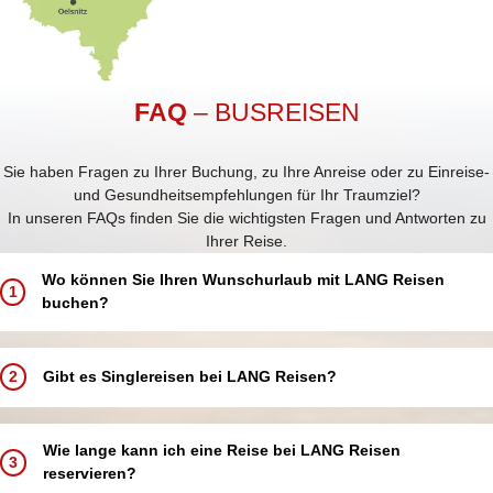
FAQ
– BUSREISEN
Sie haben Fragen zu Ihrer Buchung, zu Ihre Anreise oder zu Einreise-
und Gesundheitsempfehlungen für Ihr Traumziel?
In unseren FAQs finden Sie die wichtigsten Fragen und Antworten zu
Ihrer Reise.
Wo können Sie Ihren Wunschurlaub mit LANG Reisen
1
buchen?
Buchen Sie Ihren Traumurlaub ganz einfach und bequem:
In einem unserer 5 LANG Reisebüros in Annaberg-Buchholz, Aue,
2
Gibt es Singlereisen bei LANG Reisen?
Chemnitz, Schwarzenberg und Zwickau
In einer unserer über 250 Partneragenturen deutschlandweit in
Bei LANG Reisen bieten wir keine speziellen Singlereisen an.
Ihrer Nähe
Alleinreisende sind jedoch herzlich willkommen und können an allen
Wie lange kann ich eine Reise bei LANG Reisen
Telefonisch über unsere Buchungshotline
3
unseren Reisen teilnehmen.
reservieren?
Online über unsere Website – rund um die Uhr verfügbar
Damit Sie Ihren Urlaub komfortabel genießen, bieten wir Ihnen