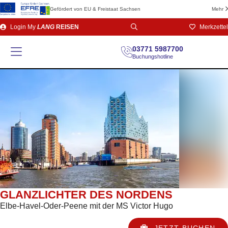
Gefördert von EU & Freistaat Sachsen
Mehr
Direkt
Login
My
LANG
REISEN
Merkzettel
zum
Seiteninhalt
03771 5987700
Buchungshotline
GLANZLICHTER DES NORDENS
Elbe-Havel-Oder-Peene mit der MS Victor Hugo
JETZT BUCHEN