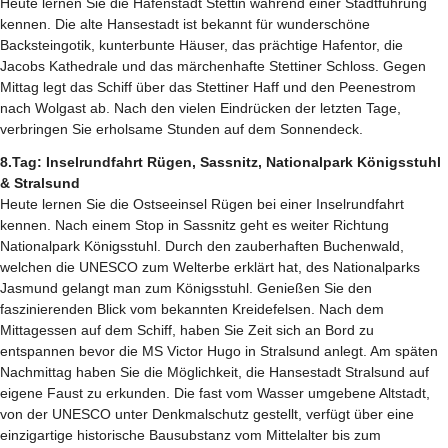
Heute lernen Sie die Hafenstadt Stettin während einer Stadtführung
kennen. Die alte Hansestadt ist bekannt für wunderschöne
Backsteingotik, kunterbunte Häuser, das prächtige Hafentor, die
Jacobs Kathedrale und das märchenhafte Stettiner Schloss. Gegen
Mittag legt das Schiff über das Stettiner Haff und den Peenestrom
nach Wolgast ab. Nach den vielen Eindrücken der letzten Tage,
verbringen Sie erholsame Stunden auf dem Sonnendeck.
8.Tag: Inselrundfahrt Rügen, Sassnitz, Nationalpark Königsstuhl
& Stralsund
Heute lernen Sie die Ostseeinsel Rügen bei einer Inselrundfahrt
kennen. Nach einem Stop in Sassnitz geht es weiter Richtung
Nationalpark Königsstuhl. Durch den zauberhaften Buchenwald,
welchen die UNESCO zum Welterbe erklärt hat, des Nationalparks
Jasmund gelangt man zum Königsstuhl. Genießen Sie den
faszinierenden Blick vom bekannten Kreidefelsen. Nach dem
Mittagessen auf dem Schiff, haben Sie Zeit sich an Bord zu
entspannen bevor die MS Victor Hugo in Stralsund anlegt. Am späten
Nachmittag haben Sie die Möglichkeit, die Hansestadt Stralsund auf
eigene Faust zu erkunden. Die fast vom Wasser umgebene Altstadt,
von der UNESCO unter Denkmalschutz gestellt, verfügt über eine
einzigartige historische Bausubstanz vom Mittelalter bis zum