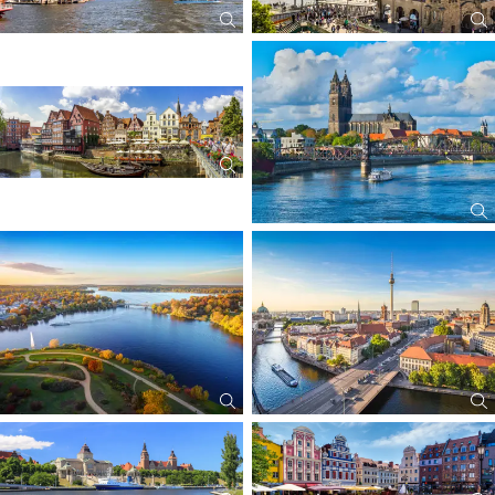
erstattbar)
Führung im Hamburger Rathaus 29,- €
Vorteilspreis im Paket: 269,- €
statt: 334,- €