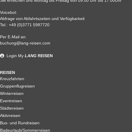
Sie erreichen uns Montag bis Freitag von 09.00 Uhr bis 17.00Uhr
Voicebot:
Abfrage von Abfahrtszeiten und Verfügbarkeit
Tel.:
+49 (0)3771 5987720
Per E-Mail an:
Alle weiteren Stronierungsbedingungen entnehmen Sie bitte
buchung@lang-reisen.com
unseren AGB. Wir empfehlen Ihnen den Abschluss einer
Reiserücktrittskostenversicherung
Login
My
LANG
REISEN
REISEN
Kreuzfahrten
Gruppenflugreisen
Winterreisen
Eventreisen
Städtereisen
Aktivreisen
Bus- und Rundreisen
Badeurlaub/Sommerreisen