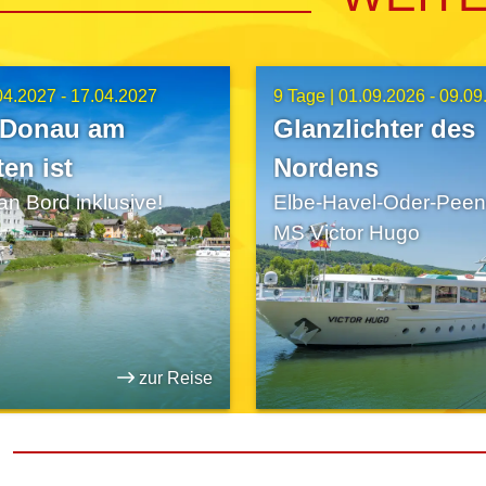
04.2027 - 17.04.2027
9 Tage |
01.09.2026 - 09.09
 Donau am
Glanzlichter des
en ist
Nordens
an Bord inklusive!
Elbe-Havel-Oder-Peene
MS Victor Hugo
zur Reise