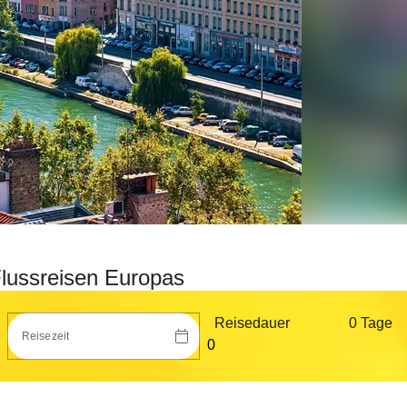
lussreisen Europas
Reisedauer
0 Tag
e
Reisezeit