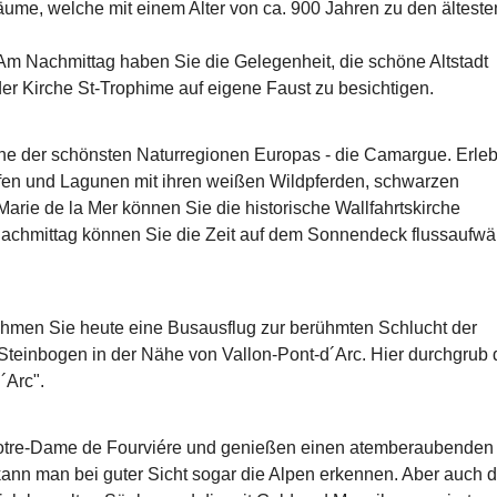
ume, welche mit einem Alter von ca. 900 Jahren zu den älteste
. Am Nachmittag haben Sie die Gelegenheit, die schöne Altstadt
r Kirche St-Trophime auf eigene Faust zu besichtigen.
ine der schönsten Naturregionen Europas - die Camargue. Erle
fen und Lagunen mit ihren weißen Wildpferden, schwarzen
arie de la Mer können Sie die historische Wallfahrtskirche
achmittag können Sie die Zeit auf dem Sonnendeck flussaufwä
ehmen Sie heute eine Busausflug zur berühmten Schlucht der
 Steinbogen in der Nähe von Vallon-Pont-d´Arc. Hier durchgrub 
´Arc".
 Notre-Dame de Fourviére und genießen einen atemberaubenden
kann man bei guter Sicht sogar die Alpen erkennen. Aber auch d