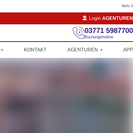
Mehr
Login
AGENTUREN
03771 5987700
Buchungshotline
KONTAKT
AGENTUREN
APP