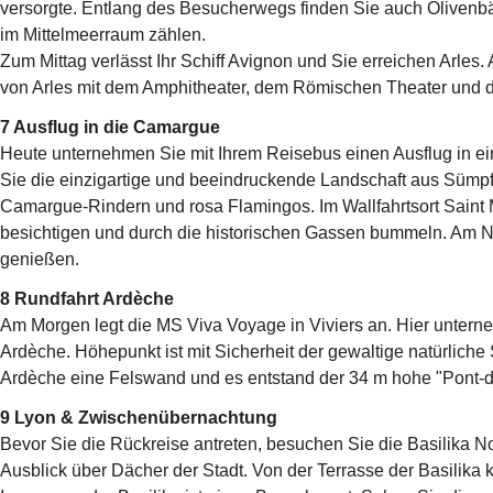
versorgte. Entlang des Besucherwegs finden Sie auch Olivenbä
im Mittelmeerraum zählen.
Zum Mittag verlässt Ihr Schiff Avignon und Sie erreichen Arles
von Arles mit dem Amphitheater, dem Römischen Theater und de
7 Ausflug in die Camargue
Heute unternehmen Sie mit Ihrem Reisebus einen Ausflug in e
Sie die einzigartige und beeindruckende Landschaft aus Sümp
Camargue-Rindern und rosa Flamingos. Im Wallfahrtsort Saint M
besichtigen und durch die historischen Gassen bummeln. Am N
genießen.
8 Rundfahrt Ardèche
Am Morgen legt die MS Viva Voyage in Viviers an. Hier untern
Ardèche. Höhepunkt ist mit Sicherheit der gewaltige natürliche
Ardèche eine Felswand und es entstand der 34 m hohe "Pont-d
9 Lyon & Zwischenübernachtung
Bevor Sie die Rückreise antreten, besuchen Sie die Basilika
Ausblick über Dächer der Stadt. Von der Terrasse der Basilika 