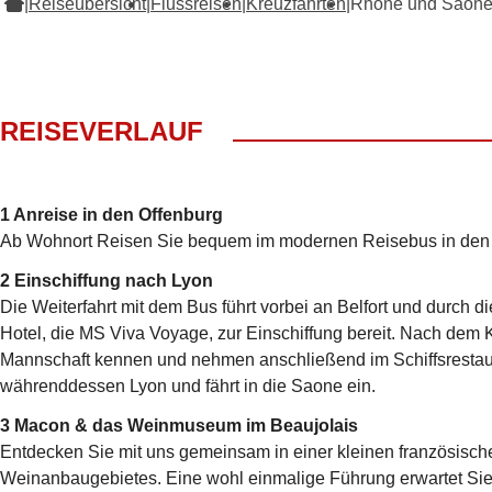
|
Reiseübersicht
|
Flussreisen
|
Kreuzfahrten
|
Rhône und Saôn
REISEVERLAUF
1 Anreise in den Offenburg
Ab Wohnort Reisen Sie bequem im modernen Reisebus in den
2 Einschiffung nach Lyon
Die Weiterfahrt mit dem Bus führt vorbei an Belfort und durch 
Hotel, die MS Viva Voyage, zur Einschiffung bereit. Nach dem
Mannschaft kennen und nehmen anschließend im Schiffsrestaura
währenddessen Lyon und fährt in die Saone ein.
3 Macon & das Weinmuseum im Beaujolais
Entdecken Sie mit uns gemeinsam in einer kleinen französisc
Weinanbaugebietes. Eine wohl einmalige Führung erwartet Sie u