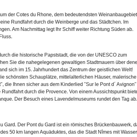
ntrum der Cotes du Rhone, dem bedeutendsten Weinanbaugebiet
eine Rundfahrt durch die Weinberge und das Städtchen. Im
ngen. Am Nachmittag legt Ihr Schiff weiter Richtung Süden ab.
Fluss.
durch die historische Papststadt, die von der UNESCO zum
 sehen Sie die nahegelegenen gewaltigen Stadtmauern über den
nd sich im 15. Jahrhundert das Zentrum der geistlichen Welt!
e schönsten Schauplätze, mittelalterlichen Häuser, malerische
, die Ihnen sicher aus dem Kinderlied "Sur le Pont d´ Avignon"
e Rundfahrt durch die Provence. Von einem Aussichtspunkt biet
Séanque. Der Besuch eines Lavendelmuseums rundet den Tag ab
u Gard. Der Pont du Gard ist ein römisches Brückenbauwerk, d
rk des 50 km langen Aquäduktes, das die Stadt Nîmes mit Wasser