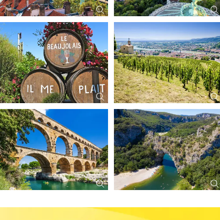
statt 267,- €