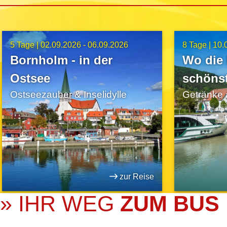
5 Tage |
02.09.2026 - 06.09.2026
8 Tage |
10.
Bornholm - in der
Wo die
Ostsee
schönst
Ostseezauber & Inselidylle
Getränke 
zur Reise
» IHR WEG
ZUM BUS