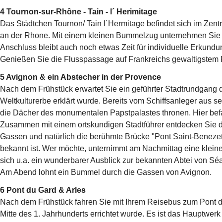
4 Tournon-sur-Rhône - Tain - l´ Herimitage
Das Städtchen Tournon/ Tain l´Hermitage befindet sich im Ze
an der Rhone. Mit einem kleinen Bummelzug unternehmen Sie 
Anschluss bleibt auch noch etwas Zeit für individuelle Erkundu
Genießen Sie die Flusspassage auf Frankreichs gewaltigstem 
5 Avignon & ein Abstecher in der Provence
Nach dem Frühstück erwartet Sie ein geführter Stadtrundgang 
Weltkulturerbe erklärt wurde. Bereits vom Schiffsanleger aus
die Dächer des monumentalen Papstpalastes thronen. Hier befa
Zusammen mit einem ortskundigen Stadtführer entdecken Sie di
Gassen und natürlich die berühmte Brücke "Pont Saint-Benezet"
bekannt ist. Wer möchte, unternimmt am Nachmittag eine klein
sich u.a. ein wunderbarer Ausblick zur bekannten Abtei von 
Am Abend lohnt ein Bummel durch die Gassen von Avignon.
6 Pont du Gard & Arles
Nach dem Frühstück fahren Sie mit Ihrem Reisebus zum Pont d
Mitte des 1. Jahrhunderts errichtet wurde. Es ist das Hauptwe