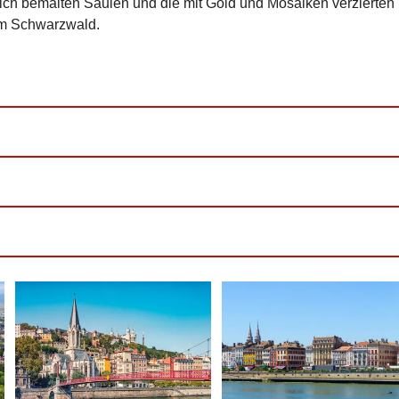
eich bemalten Säulen und die mit Gold und Mosaiken verzierten
um Schwarzwald.
en
erstattbar)
 Zustiege