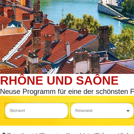
RHÔNE UND SAÔNE
Neuse Programm für eine der schönsten F
Stichwort
Reiseland