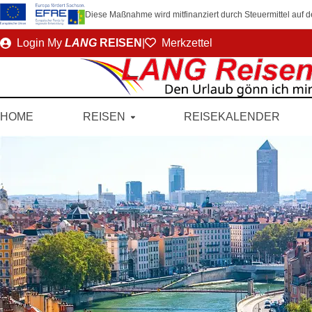
Diese Maßnahme wird mitfinanziert durch Steuermittel auf
Direkt
Login
My
LANG
REISEN
|
Merkzettel
zum
Seiteninhalt
HOME
REISEN
REISEKALENDER