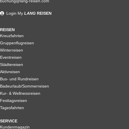
buchung@lang-reisen.com
unseren AGB. Wir empfehlen Ihnen den Abschluss einer
Reiserücktrittskostenversicherung
Login
My
LANG
REISEN
REISEN
Kreuzfahrten
Gruppenflugreisen
Winterreisen
Eventreisen
Städtereisen
Aktivreisen
Bus- und Rundreisen
Badeurlaub/Sommerreisen
Kur- & Wellnessreisen
Festtagsreisen
Tagesfahrten
SERVICE
Kundenmagazin