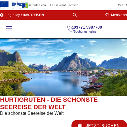
Gefördert von EU & Freistaat Sachsen
Mehr
Direkt
Login
My
LANG
REISEN
Merkzettel
zum
Seiteninhalt
03771 5987700
Buchungshotline
HURTIGRUTEN - DIE SCHÖNSTE
SEEREISE DER WELT
Die schönste Seereise der Welt
JETZT BUCHEN