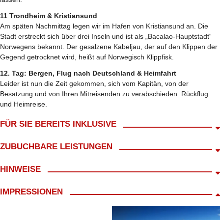
11 Trondheim & Kristiansund
Am späten Nachmittag legen wir im Hafen von Kristiansund an. Die
Stadt erstreckt sich über drei Inseln und ist als „Bacalao-Hauptstadt“
Norwegens bekannt. Der gesalzene Kabeljau, der auf den Klippen der
Gegend getrocknet wird, heißt auf Norwegisch Klippfisk.
12. Tag: Bergen, Flug nach Deutschland & Heimfahrt
Leider ist nun die Zeit gekommen, sich vom Kapitän, von der
Besatzung und von Ihren Mitreisenden zu verabschieden. Rückflug
und Heimreise.
FÜR SIE BEREITS INKLUSIVE
Im günstigen Reisepreis inklusive:
ZUBUCHBARE LEISTUNGEN
Abholung ab Wohnort gratis!*
kl. Frühstück mit Begrüßungskaffee
Frühbucher bei Buchung
HINWEISE
Bordbegleitung
Innenkabine Polar = 1500 NOK
12 Treuepunkte
Außenkabine Polar = 2500 NOK
Route D Nordost
IMPRESSIONEN
Linienflug ab Deutschland - Bergen & zurück
Außenkabine Arktis = 3000 NOK
Transfers Flughafen - Schiff & Schiff -
bis 31.01.2027 erhalten Sie den Betrag pro Kabine als
Flughafen
Bordguthaben.