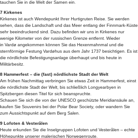
tauchen Sie in die Welt der Samen ein.
7 Kirkenes
Kirkenes ist auch Wendepunkt Ihrer Hurtigruten Reise. Sie werden
sehen, dass die Landschaft und das Meer entlang der Finnmark-Küste
sehr beeindruckend sind. Dazu befinden wir uns in Kirkenes nur
wenige Kilometer von der russischen Grenze entfernt. Wieder
in Vardø angekommen können Sie das Hexenmahnmal und die
sternförmige Festung Vardøhus aus dem Jahr 1737 besichtigen. Es ist
die nördlichste Befestigungsanlage überhaupt und bis heute in
Militärbesitz.
8 Hammerfest – die (fast) nördlichste Stadt der Welt
Am frühen Nachmittag verbringen Sie etwas Zeit in Hammerfest, einst
die nördlichste Stadt der Welt, bis schließlich Longyearbyen in
Spitzbergen diesen Titel für sich beanspruchte.
Schauen Sie sich die von der UNESCO geschützte Meridiansäule an,
kaufen Sie Souvenirs bei der Polar Bear Society, oder wandern Sie
zum Aussichtspunkt auf dem Berg Salen.
9 Lofoten & Vesterålen
Heute erkunden Sie die Inselgruppen Lofoten und Vesterålen – echte
Höhepunkte unserer malerischen Norwegenroute.