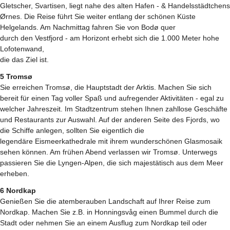
Gletscher, Svartisen, liegt nahe des alten Hafen - & Handelsstädtchens
Ørnes. Die Reise führt Sie weiter entlang der schönen Küste
Helgelands. Am Nachmittag fahren Sie von Bodø quer
durch den Vestfjord - am Horizont erhebt sich die 1.000 Meter hohe
Lofotenwand,
die das Ziel ist.
5 Tromsø
Sie erreichen Tromsø, die Hauptstadt der Arktis. Machen Sie sich
bereit für einen Tag voller Spaß und aufregender Aktivitäten - egal zu
welcher Jahreszeit. Im Stadtzentrum stehen Ihnen zahllose Geschäfte
und Restaurants zur Auswahl. Auf der anderen Seite des Fjords, wo
die Schiffe anlegen, sollten Sie eigentlich die
legendäre Eismeerkathedrale mit ihrem wunderschönen Glasmosaik
sehen können. Am frühen Abend verlassen wir Tromsø. Unterwegs
passieren Sie die Lyngen-Alpen, die sich majestätisch aus dem Meer
erheben.
6 Nordkap
Genießen Sie die atemberauben Landschaft auf Ihrer Reise zum
Nordkap. Machen Sie z.B. in Honningsvåg einen Bummel durch die
Stadt oder nehmen Sie an einem Ausflug zum Nordkap teil oder