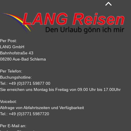
der Regel ca. 4 Wochen vor Abreise zu leisten. So stellen wir eine
reise
reise
reise
reise
sichere, transparente und komfortable Zahlungsabwicklung für Ihre
Reisebuchung sicher.
90
10 %
20 %
20 %
20 %
Tagesfahrten sind als kompletter Reisebetrag innerhalb von 10
60
20 %
25 %
30 %
30 %
Tagen nach der Buchung zu zahlen.
30
40 %
40 %
50 %
50 %
22
50 %
65%
75 %
75%
Per Post:
15
65 %
70 %
80%
80 %
LANG GmbH
7
80%
85%
85%
85 %
Bahnhofstraße 43
08280 Aue-Bad Schlema
2
90 %
95 %
95 %
95 %
0,
95%
95 %
95 %
95%
Per Telefon:
Nichtantritt
Buchungshotline:
Tel.:
+49 (0)3771 59877 00
Sie erreichen uns Montag bis Freitag von 09.00 Uhr bis 17.00Uhr
Voicebot:
Abfrage von Abfahrtszeiten und Verfügbarkeit
Tel.:
+49 (0)3771 5987720
Per E-Mail an:
Alle weiteren Stronierungsbedingungen entnehmen Sie bitte