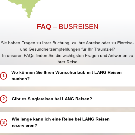
FAQ
– BUSREISEN
Sie haben Fragen zu Ihrer Buchung, zu Ihre Anreise oder zu Einreise-
und Gesundheitsempfehlungen für Ihr Traumziel?
In unseren FAQs finden Sie die wichtigsten Fragen und Antworten zu
Ihrer Reise.
Wo können Sie Ihren Wunschurlaub mit LANG Reisen
1
buchen?
Buchen Sie Ihren Traumurlaub ganz einfach und bequem:
In einem unserer 5 LANG Reisebüros in Annaberg-Buchholz, Aue,
2
Gibt es Singlereisen bei LANG Reisen?
Chemnitz, Schwarzenberg und Zwickau
In einer unserer über 250 Partneragenturen deutschlandweit in
Bei LANG Reisen bieten wir keine speziellen Singlereisen an.
Ihrer Nähe
Alleinreisende sind jedoch herzlich willkommen und können an allen
Wie lange kann ich eine Reise bei LANG Reisen
Telefonisch über unsere Buchungshotline
3
unseren Reisen teilnehmen.
reservieren?
Online über unsere Website – rund um die Uhr verfügbar
Damit Sie Ihren Urlaub komfortabel genießen, bieten wir Ihnen