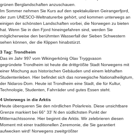
grünen Berglandschaften anzuschauen.
Im Sommer nehmen Sie Kurs auf den spektakulären Geirangerfjord,
der zum UNESCO-Weltnaturerbe gehört, und kommen unterwegs an
einigen der schönsten Landschaften vorbei, die Norwegen zu bieten
hat. Wenn Sie in den Fjord hineingefahren sind, werden Sie
möglicherweise den berühmten Wasserfall der Sieben Schwestern
sehen können, der die Klippen hinabstürzt.
3 Tag: Trondheim
Das im Jahr 997 vom Wikingerkönig Olav Tryggvason
gegründete Trondheim ist heute die drittgrößte Stadt Norwegens mit
einer Mischung aus historischen Gebäuden und einem lebhaften
Studentenleben. Hier befindet sich das norwegische Nationalheiligtum,
der Nidaros-Dom. Heute ist Trondheim eine Stadt, die für Kultur,
Technologie, Studenten, Fahrräder und gutes Essen steht.
4 Unterwegs in die Arktis
Heute überqueren Sie den nördlichen Polarkreis. Diese unsichtbare
Grenze markiert bei 66° 33' N den südlichsten Punkt der
Mitternachtssonne. Hier beginnt die Arktis. Wir zelebrieren diesen
Moment mit einer traditionellen Zeremonie, die Sie garantiert
aufwecken wird! Norwegens zweitgrößter