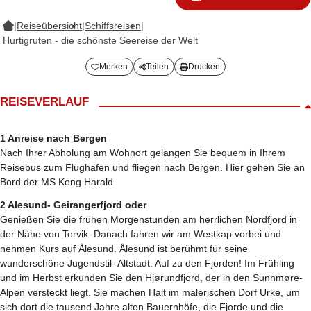
|
Reiseübersicht
|
Schiffsreisen
|
Hurtigruten - die schönste Seereise der Welt
Merken
Teilen
Drucken
REISEVERLAUF
1 Anreise nach Bergen
Nach Ihrer Abholung am Wohnort gelangen Sie bequem in Ihrem
Reisebus zum Flughafen und fliegen nach Bergen. Hier gehen Sie an
Bord der MS Kong Harald
2 Alesund- Geirangerfjord oder
Genießen Sie die frühen Morgenstunden am herrlichen Nordfjord in
der Nähe von Torvik. Danach fahren wir am Westkap vorbei und
nehmen Kurs auf Ålesund. Ålesund ist berühmt für seine
wunderschöne Jugendstil- Altstadt. Auf zu den Fjorden! Im Frühling
und im Herbst erkunden Sie den Hjørundfjord, der in den Sunnmøre-
Alpen versteckt liegt. Sie machen Halt im malerischen Dorf Urke, um
sich dort die tausend Jahre alten Bauernhöfe, die Fjorde und die