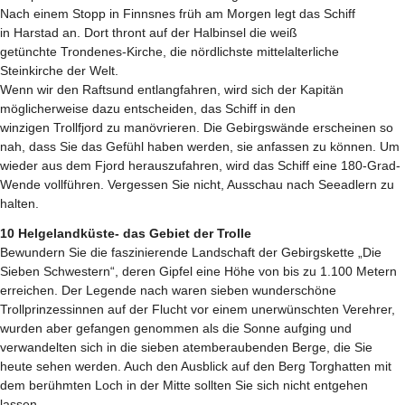
Nach einem Stopp in Finnsnes früh am Morgen legt das Schiff
in Harstad an. Dort thront auf der Halbinsel die weiß
getünchte Trondenes-Kirche, die nördlichste mittelalterliche
Steinkirche der Welt.
Wenn wir den Raftsund entlangfahren, wird sich der Kapitän
möglicherweise dazu entscheiden, das Schiff in den
winzigen Trollfjord zu manövrieren. Die Gebirgswände erscheinen so
nah, dass Sie das Gefühl haben werden, sie anfassen zu können. Um
wieder aus dem Fjord herauszufahren, wird das Schiff eine 180-Grad-
Wende vollführen. Vergessen Sie nicht, Ausschau nach Seeadlern zu
halten.
10 Helgelandküste- das Gebiet der Trolle
Bewundern Sie die faszinierende Landschaft der Gebirgskette „Die
Sieben Schwestern“, deren Gipfel eine Höhe von bis zu 1.100 Metern
erreichen. Der Legende nach waren sieben wunderschöne
Trollprinzessinnen auf der Flucht vor einem unerwünschten Verehrer,
wurden aber gefangen genommen als die Sonne aufging und
verwandelten sich in die sieben atemberaubenden Berge, die Sie
heute sehen werden. Auch den Ausblick auf den Berg Torghatten mit
dem berühmten Loch in der Mitte sollten Sie sich nicht entgehen
lassen.