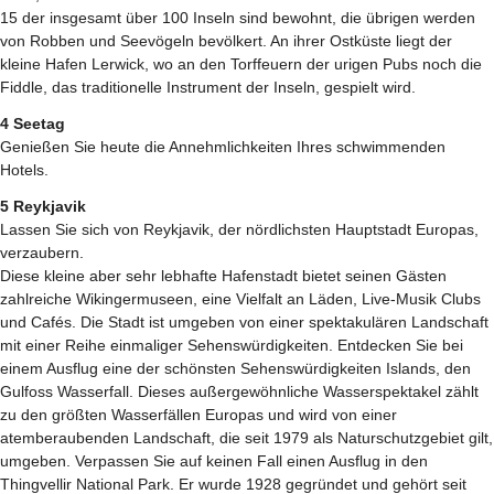
15 der insgesamt über 100 Inseln sind bewohnt, die übrigen werden
von Robben und Seevögeln bevölkert. An ihrer Ostküste liegt der
kleine Hafen Lerwick, wo an den Torffeuern der urigen Pubs noch die
Fiddle, das traditionelle Instrument der Inseln, gespielt wird.
4 Seetag
Genießen Sie heute die Annehmlichkeiten Ihres schwimmenden
Hotels.
5 Reykjavik
Lassen Sie sich von Reykjavik, der nördlichsten Hauptstadt Europas,
verzaubern.
Diese kleine aber sehr lebhafte Hafenstadt bietet seinen Gästen
zahlreiche Wikingermuseen, eine Vielfalt an Läden, Live-Musik Clubs
und Cafés. Die Stadt ist umgeben von einer spektakulären Landschaft
mit einer Reihe einmaliger Sehenswürdigkeiten. Entdecken Sie bei
einem Ausflug eine der schönsten Sehenswürdigkeiten Islands, den
Gulfoss Wasserfall. Dieses außergewöhnliche Wasserspektakel zählt
zu den größten Wasserfällen Europas und wird von einer
atemberaubenden Landschaft, die seit 1979 als Naturschutzgebiet gilt,
umgeben. Verpassen Sie auf keinen Fall einen Ausflug in den
Thingvellir National Park. Er wurde 1928 gegründet und gehört seit