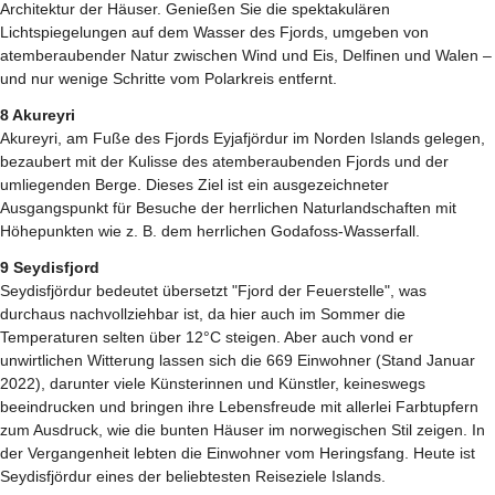
Architektur der Häuser. Genießen Sie die spektakulären
Lichtspiegelungen auf dem Wasser des Fjords, umgeben von
atemberaubender Natur zwischen Wind und Eis, Delfinen und Walen –
und nur wenige Schritte vom Polarkreis entfernt.
8 Akureyri
Akureyri, am Fuße des Fjords Eyjafjördur im Norden Islands gelegen,
bezaubert mit der Kulisse des atemberaubenden Fjords und der
umliegenden Berge. Dieses Ziel ist ein ausgezeichneter
Ausgangspunkt für Besuche der herrlichen Naturlandschaften mit
Höhepunkten wie z. B. dem herrlichen Godafoss-Wasserfall.
9 Seydisfjord
Seydisfjördur bedeutet übersetzt "Fjord der Feuerstelle", was
durchaus nachvollziehbar ist, da hier auch im Sommer die
Temperaturen selten über 12°C steigen. Aber auch vond er
unwirtlichen Witterung lassen sich die 669 Einwohner (Stand Januar
2022), darunter viele Künsterinnen und Künstler, keineswegs
beeindrucken und bringen ihre Lebensfreude mit allerlei Farbtupfern
zum Ausdruck, wie die bunten Häuser im norwegischen Stil zeigen. In
der Vergangenheit lebten die Einwohner vom Heringsfang. Heute ist
Seydisfjördur eines der beliebtesten Reiseziele Islands.