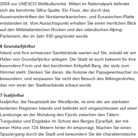
2004 zur UNESCO Weltkulturerbe. Mitten im Nationalpark befindet
sich die berühmte Silfra-Spalte. Ein Fluss, der durch das
Auseinanderdriften der Nordamerikanischen- und Eurasischen-Platte
entstanden ist. Vom Aussichtspunkt erhalten Sie einen herrlichen Blick
auf den Mittelatlantischen Rücken und den isländischen Alþingi
Parlament, der im Jahr 930 gegründet wurde.
6 Grundarfjörður
Island und ihre schwarzen Sandstrände warten auf Sie, sobald wir am
Hafen von Grundarfjörður anlegen. Die Stadt ist auch bekannt für ihre
besondere Form und den berühmten Kirkjufell-Berg, der stolz zum
Himmel steht. Denken Sie daran, die Kolonie der Papageientaucher zu
bewundern, und verpassen Sie nicht den Besuch des Wikingerdorfes,
das von einer der Stadtverbände erbaut wurde.
7 Ísafjörður
Ísafjörður, die Hauptstadt der Westfjorde, ist eine der am stärksten
isolierten Regionen Islands und befindet sich eingeschlossen auf einer
Landzunge an der Mündung des Fjords zwischen den Tälern
Tungudalur und Engidalur im Schutz des Berges Eyrarfjall, der mit
einer Höhe von 724 Metern hinter ihr emporragt. Machen Sie einen
Spaziergang durch die Stadt und bewundern Sie die charakteristische