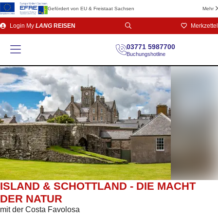
Gefördert von EU & Freistaat Sachsen
Mehr
Direkt
Login
My
LANG
REISEN
Merkzettel
zum
Seiteninhalt
03771 5987700
Buchungshotline
ISLAND & SCHOTTLAND - DIE MACHT
DER NATUR
mit der Costa Favolosa