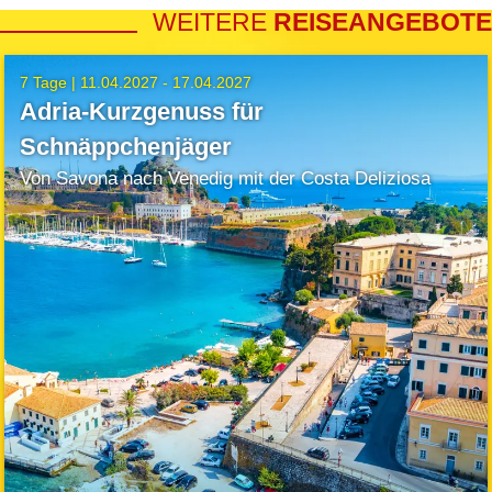
WEITERE
REISEANGEBOTE
7 Tage |
11.04.2027 - 17.04.2027
Adria-Kurzgenuss für
Schnäppchenjäger
Von Savona nach Venedig mit der Costa Deliziosa