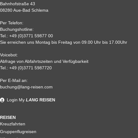
7
80%
85%
85%
85 %
Bahnhofstraße 43
08280 Aue-Bad Schlema
2
90 %
95 %
95 %
95 %
0,
95%
95 %
95 %
95%
Per Telefon:
Nichtantritt
Buchungshotline:
Tel.:
+49 (0)3771 59877 00
Sie erreichen uns Montag bis Freitag von 09.00 Uhr bis 17.00Uhr
Voicebot:
Abfrage von Abfahrtszeiten und Verfügbarkeit
Tel.:
+49 (0)3771 5987720
Per E-Mail an:
Alle weiteren Stronierungsbedingungen entnehmen Sie bitte
buchung@lang-reisen.com
unseren AGB. Wir empfehlen Ihnen den Abschluss einer
Reiserücktrittskostenversicherung
Login
My
LANG
REISEN
REISEN
Kreuzfahrten
Gruppenflugreisen