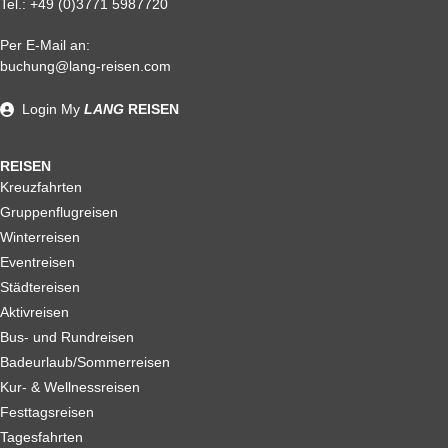
Tel.:
+49 (0)3771 5987720
Per E-Mail an:
Alle weiteren Stronierungsbedingungen entnehmen Sie bitte
buchung@lang-reisen.com
unseren AGB. Wir empfehlen Ihnen den Abschluss einer
Reiserücktrittskostenversicherung
Login
My
LANG
REISEN
REISEN
Kreuzfahrten
Gruppenflugreisen
Winterreisen
Eventreisen
Städtereisen
Aktivreisen
Bus- und Rundreisen
Badeurlaub/Sommerreisen
Kur- & Wellnessreisen
Festtagsreisen
Tagesfahrten