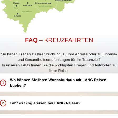
FAQ
– KREUZFAHRTEN
Sie haben Fragen zu Ihrer Buchung, zu Ihre Anreise oder zu Einreise-
und Gesundheitsempfehlungen für Ihr Traumziel?
In unseren FAQs finden Sie die wichtigsten Fragen und Antworten zu
Ihrer Reise.
Wo können Sie Ihren Wunschurlaub mit LANG Reisen
1
buchen?
Buchen Sie Ihren Traumurlaub ganz einfach und bequem:
In einem unserer 5 LANG Reisebüros in Annaberg-Buchholz, Aue,
2
Gibt es Singlereisen bei LANG Reisen?
Chemnitz, Schwarzenberg und Zwickau
In einer unserer über 250 Partneragenturen deutschlandweit in
Bei LANG Reisen bieten wir keine speziellen Singlereisen an.
Ihrer Nähe