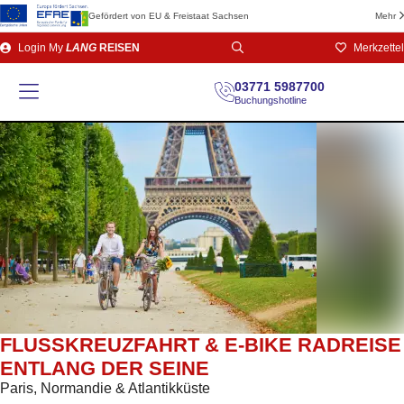
Gefördert von EU & Freistaat Sachsen
Mehr
Direkt
Login
My
LANG
REISEN
Merkzettel
zum
Seiteninhalt
03771 5987700
Buchungshotline
FLUSSKREUZFAHRT & E-BIKE RADREISE
ENTLANG DER SEINE
Paris, Normandie & Atlantikküste