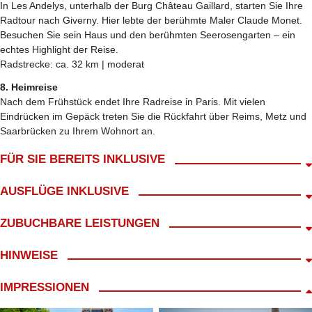
In Les Andelys, unterhalb der Burg Château Gaillard, starten Sie Ihre
Radtour nach Giverny. Hier lebte der berühmte Maler Claude Monet.
Besuchen Sie sein Haus und den berühmten Seerosengarten – ein
echtes Highlight der Reise.
Radstrecke: ca. 32 km | moderat
8. Heimreise
Nach dem Frühstück endet Ihre Radreise in Paris. Mit vielen
Eindrücken im Gepäck treten Sie die Rückfahrt über Reims, Metz und
Saarbrücken zu Ihrem Wohnort an.
FÜR SIE BEREITS INKLUSIVE
Abholung ab Wohnort gratis!*
AUSFLÜGE INKLUSIVE
An- und Abreise im Reisebus
kl. Frühstück mit Begrüßungskaffee
Alle Ausflüge inkl. Stadtführung Rouen und Eintritt Monets Garten
ZUBUCHBARE LEISTUNGEN
Bordbegleitung
inklusive.
8 Treuepunkte
Haustürabholung ab 14,99€
HINWEISE
7 x Übernachtung in der gebuchten Kabine an Bord der MS Swiss
Trinkgeld, Empfehlung: 8,- € p.P./ ÜN
Pearl
Ortstaxen
Route B West
Vollpension an Bord mit Frühstück, Mittagessen, Abendessen
IMPRESSIONEN
Getränke an Bord inklusive (Bier, Softdrinks, Hausweine)