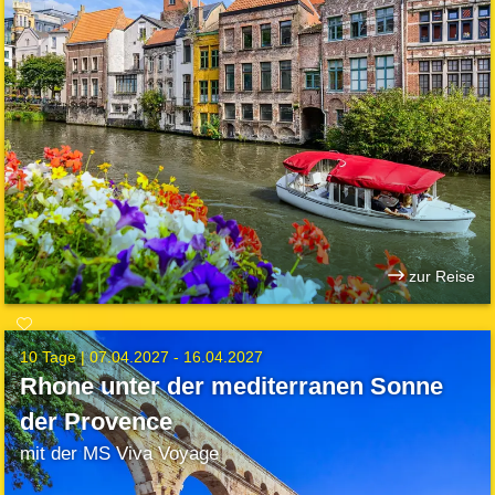
zur Reise
10 Tage |
07.04.2027 - 16.04.2027
Rhone unter der mediterranen Sonne
der Provence
mit der MS Viva Voyage