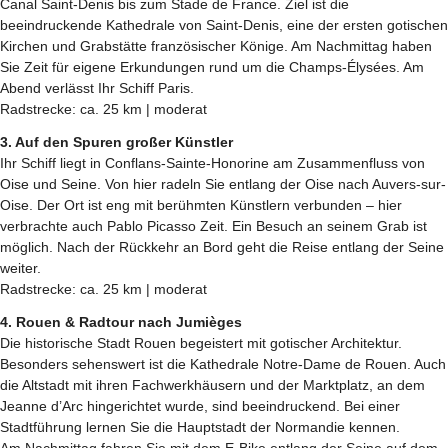
Canal Saint-Denis bis zum Stade de France. Ziel ist die
beeindruckende Kathedrale von Saint-Denis, eine der ersten gotischen
Kirchen und Grabstätte französischer Könige. Am Nachmittag haben
Sie Zeit für eigene Erkundungen rund um die Champs-Élysées. Am
Abend verlässt Ihr Schiff Paris.
Radstrecke: ca. 25 km | moderat
3. Auf den Spuren großer Künstler
Ihr Schiff liegt in Conflans-Sainte-Honorine am Zusammenfluss von
Oise und Seine. Von hier radeln Sie entlang der Oise nach Auvers-sur-
Oise. Der Ort ist eng mit berühmten Künstlern verbunden – hier
verbrachte auch Pablo Picasso Zeit. Ein Besuch an seinem Grab ist
möglich. Nach der Rückkehr an Bord geht die Reise entlang der Seine
weiter.
Radstrecke: ca. 25 km | moderat
4. Rouen & Radtour nach Jumièges
Die historische Stadt Rouen begeistert mit gotischer Architektur.
Besonders sehenswert ist die Kathedrale Notre-Dame de Rouen. Auch
die Altstadt mit ihren Fachwerkhäusern und der Marktplatz, an dem
Jeanne d’Arc hingerichtet wurde, sind beeindruckend. Bei einer
Stadtführung lernen Sie die Hauptstadt der Normandie kennen.
Am Nachmittag fahren Sie mit dem E-Bike entlang der Seine auf dem