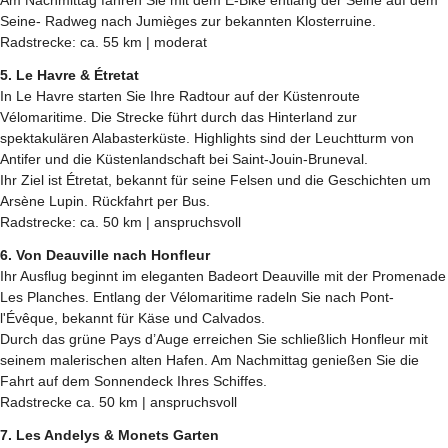
Seine- Radweg nach Jumièges zur bekannten Klosterruine.
Radstrecke: ca. 55 km | moderat
5. Le Havre & Étretat
In Le Havre starten Sie Ihre Radtour auf der Küstenroute
Vélomaritime. Die Strecke führt durch das Hinterland zur
spektakulären Alabasterküste. Highlights sind der Leuchtturm von
Antifer und die Küstenlandschaft bei Saint-Jouin-Bruneval.
Ihr Ziel ist Étretat, bekannt für seine Felsen und die Geschichten um
Arsène Lupin. Rückfahrt per Bus.
Radstrecke: ca. 50 km | anspruchsvoll
6. Von Deauville nach Honfleur
Ihr Ausflug beginnt im eleganten Badeort Deauville mit der Promenade
Les Planches. Entlang der Vélomaritime radeln Sie nach Pont-
l'Évêque, bekannt für Käse und Calvados.
Durch das grüne Pays d’Auge erreichen Sie schließlich Honfleur mit
seinem malerischen alten Hafen. Am Nachmittag genießen Sie die
Fahrt auf dem Sonnendeck Ihres Schiffes.
Radstrecke ca. 50 km | anspruchsvoll
7. Les Andelys & Monets Garten