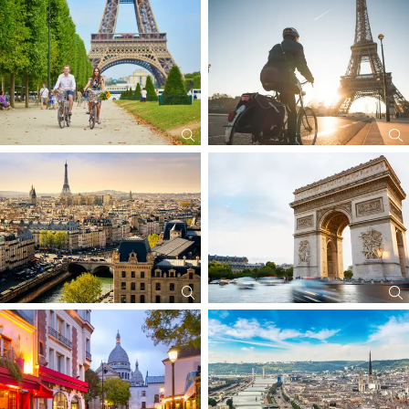
1x Galadinner i. Rahmen d. VP
Inkl. 30,-€ Servicepauschale für Reisebüroleistungen (nicht
erstattbar)
* Zustiegsmöglichkeiten im PLZ 08/09 siehe Rubrik Service/
Zustiege