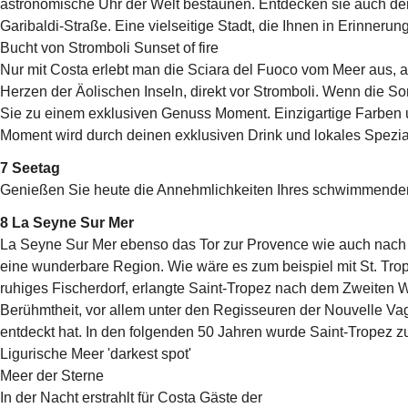
astronomische Uhr der Welt bestaunen. Entdecken sie auch den 
Garibaldi-Straße. Eine vielseitige Stadt, die Ihnen in Erinnerun
Bucht von Stromboli Sunset of fire
Nur mit Costa erlebt man die Sciara del Fuoco vom Meer aus, am
Herzen der Äolischen Inseln, direkt vor Stromboli. Wenn die 
Sie zu einem exklusiven Genuss Moment. Einzigartige Farben
Moment wird durch deinen exklusiven Drink und lokales Spezi
7 Seetag
Genießen Sie heute die Annehmlichkeiten Ihres schwimmenden
8 La Seyne Sur Mer
La Seyne Sur Mer ebenso das Tor zur Provence wie auch nach Ma
eine wunderbare Region. Wie wäre es zum beispiel mit St. Tro
ruhiges Fischerdorf, erlangte Saint-Tropez nach dem Zweiten W
Berühmtheit, vor allem unter den Regisseuren der Nouvelle Vag
entdeckt hat. In den folgenden 50 Jahren wurde Saint-Tropez zu
Ligurische Meer 'darkest spot'
Meer der Sterne
In der Nacht erstrahlt für Costa Gäste der