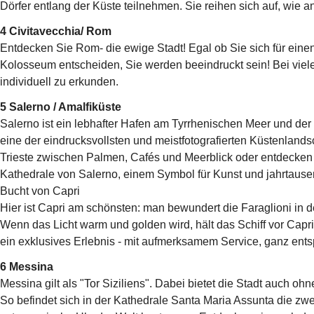
Dörfer entlang der Küste teilnehmen. Sie reihen sich auf, wie a
4 Civitavecchia/ Rom
Entdecken Sie Rom- die ewige Stadt! Egal ob Sie sich für ein
Kolosseum entscheiden, Sie werden beeindruckt sein! Bei viele
individuell zu erkunden.
5 Salerno / Amalfiküste
Salerno ist ein lebhafter Hafen am Tyrrhenischen Meer und der
eine der eindrucksvollsten und meistfotografierten Küstenland
Trieste zwischen Palmen, Cafés und Meerblick oder entdecken S
Kathedrale von Salerno, einem Symbol für Kunst und jahrtause
Bucht von Capri
Hier ist Capri am schönsten: man bewundert die Faraglioni in
Wenn das Licht warm und golden wird, hält das Schiff vor Cap
ein exklusives Erlebnis - mit aufmerksamem Service, ganz entsp
6 Messina
Messina gilt als "Tor Siziliens". Dabei bietet die Stadt auch oh
So befindet sich in der Kathedrale Santa Maria Assunta die zwe