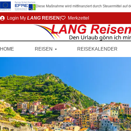
Diese Maßnahme wird mitfinanziert durch Steuermittel auf
Direkt
Login
My
LANG
REISEN
|
Merkzettel
zum
Seiteninhalt
HOME
REISEN
REISEKALENDER