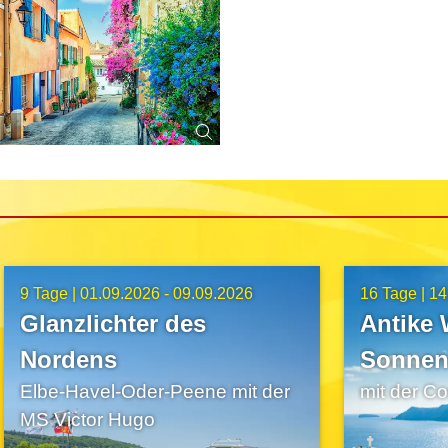
9 Tage |
01.09.2026 - 09.09.2026
16 Tage |
14
Glanzlichter des
Antike
Nordens
Sonnen
Elbe-Havel-Oder-Peene mit der
mit der C
Mediter
MS Victor Hugo
erleben