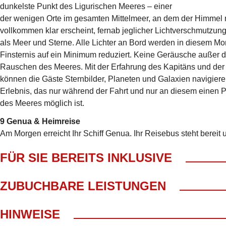
dunkelste Punkt des Ligurischen Meeres – einer
der wenigen Orte im gesamten Mittelmeer, an dem der Himmel
vollkommen klar erscheint, fernab jeglicher Lichtverschmutzung
als Meer und Sterne. Alle Lichter an Bord werden in diesem M
Finsternis auf ein Minimum reduziert. Keine Geräusche außer 
Rauschen des Meeres. Mit der Erfahrung des Kapitäns und der
können die Gäste Sternbilder, Planeten und Galaxien navigiere
Erlebnis, das nur während der Fahrt und nur an diesem einen 
des Meeres möglich ist.
9 Genua & Heimreise
Am Morgen erreicht Ihr Schiff Genua. Ihr Reisebus steht bereit 
FÜR SIE BEREITS INKLUSIVE
Abholung ab Wohnort gratis
ZUBUCHBARE LEISTUNGEN
An- und Abreise zum Hafen Genua im modernen Reisebus
Kl. Frühstück mit Begrüßungskaffee
Versicherungen, Ausgaben pers. Natur, Ortstaxe
HINWEISE
Reisebegleitung während der Kreuzfahrt durch LANG Reis
Getränkepaket My Italian Genusspaket 220,-€ p.P.