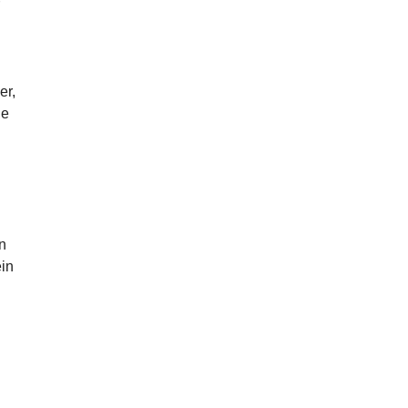
er,
he
n
ein