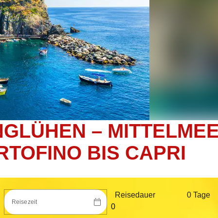
NGLÜHEN – MITTELMEE
TOFINO BIS CAPRI
Reisedauer
0 Tag
e
Reisezeit