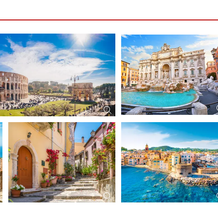
r Negroni!),
dt und das nähere Umland vor. Die Ausflugs- und
s, dem tatsächlichen Angebot der Reederei für diese Kreuzfahrt
rstattbar)
n in der Waffel oder im Becher
oder Special, Reservierung erforderlich).
inen-Minibar.
selbe Buchungsnummer haben und/oder in derselben Kabine
nd Steak House).
t hinzugebucht. Sie genießen ebenfalls unbegrenzt Eis und d