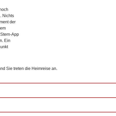
 noch
. Nichts
oment der
dem
 Stern-App
n. Ein
Punkt
und Sie treten die Heimreise an.
en