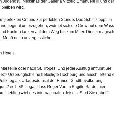
Jugendstil Messinas der Galleria Vittorio Emanuele III und der
g bleiben wird.
 perfekten Ort und zur perfekten Stunde: Das Schiff stoppt im
Sonne beginnt unterzugehen, widmet sich die Crew auf dem Wass
 und Funken tanzen auf dem Weg bis zum Meer. Dieser magisc
al-Menü noch unvergesslicher.
 Hotels.
rseille oder nach St. Tropez. Und jeder Ausflug entführt Sie i
pez? Ursprünglich eine befestigte Hochburg und anschließend 
eltkrieg als Urlaubsdomizil der Pariser Stadtbevölkerung
ue ? es heißt sogar, dass Roger Vadim Brigitte Bardot hier
m Lieblingsziel des internationalen Jetsets. Sind Sie dabei?