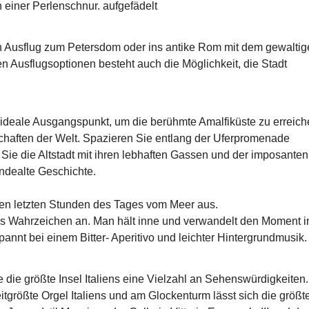
n einer Perlenschnur. aufgefädelt
en Ausflug zum Petersdom oder ins antike Rom mit dem gewalti
n Ausflugsoptionen besteht auch die Möglichkeit, die Stadt
 ideale Ausgangspunkt, um die berühmte Amalfiküste zu erreich
schaften der Welt. Spazieren Sie entlang der Uferpromenade
ie die Altstadt mit ihren lebhaften Gassen und der imposanten
ndealte Geschichte.
 den letzten Stunden des Tages vom Meer aus.
ris Wahrzeichen an. Man hält inne und verwandelt den Moment i
annt bei einem Bitter- Aperitivo und leichter Hintergrundmusik.
ne die größte Insel Italiens eine Vielzahl an Sehenswürdigkeiten.
itgrößte Orgel Italiens und am Glockenturm lässt sich die größt