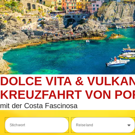
DOLCE VITA & VULKA
KREUZFAHRT VON POR
mit der Costa Fascinosa
Stichwort
Reiseland