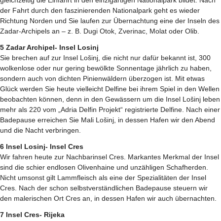
der Fahrt durch den faszinierenden Nationalpark geht es wieder
Richtung Norden und Sie laufen zur Übernachtung eine der Inseln des
Zadar-Archipels an – z. B. Dugi Otok, Zverinac, Molat oder Olib.
5 Zadar Archipel- Insel Losinj
Sie brechen auf zur Insel Lošinj, die nicht nur dafür bekannt ist, 300
wolkenlose oder nur gering bewölkte Sonnentage jährlich zu haben,
sondern auch von dichten Pinienwäldern überzogen ist. Mit etwas
Glück werden Sie heute vielleicht Delfine bei ihrem Spiel in den Wellen
beobachten können, denn in den Gewässern um die Insel Lošinj leben
mehr als 220 vom „Adria Delfin Projekt“ registrierte Delfine. Nach einer
Badepause erreichen Sie Mali Lošinj, in dessen Hafen wir den Abend
und die Nacht verbringen.
6 Insel Losinj- Insel Cres
Wir fahren heute zur Nachbarinsel Cres. Markantes Merkmal der Insel
sind die schier endlosen Olivenhaine und unzähligen Schafherden.
Nicht umsonst gilt Lammfleisch als eine der Spezialitäten der Insel
Cres. Nach der schon selbstverständlichen Badepause steuern wir
den malerischen Ort Cres an, in dessen Hafen wir auch übernachten.
7 Insel Cres- Rijeka