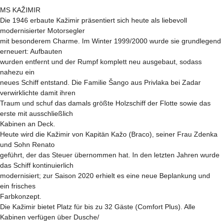
MS KAŽIMIR
Die 1946 erbaute Kažimir präsentiert sich heute als liebevoll
modernisierter Motorsegler
mit besonderem Charme. Im Winter 1999/2000 wurde sie grundlegend
erneuert: Aufbauten
wurden entfernt und der Rumpf komplett neu ausgebaut, sodass
nahezu ein
neues Schiff entstand. Die Familie Šango aus Privlaka bei Zadar
verwirklichte damit ihren
Traum und schuf das damals größte Holzschiff der Flotte sowie das
erste mit ausschließlich
Kabinen an Deck.
Heute wird die Kažimir von Kapitän Kažo (Braco), seiner Frau Zdenka
und Sohn Renato
geführt, der das Steuer übernommen hat. In den letzten Jahren wurde
das Schiff kontinuierlich
modernisiert; zur Saison 2020 erhielt es eine neue Beplankung und
ein frisches
Farbkonzept.
Die Kažimir bietet Platz für bis zu 32 Gäste (Comfort Plus). Alle
Kabinen verfügen über Dusche/