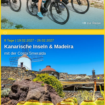
zur Reise
8 Tage |
19.02.2027 - 26.02.2027
Kanarische Inseln & Madeira
mit der Costa Smeralda