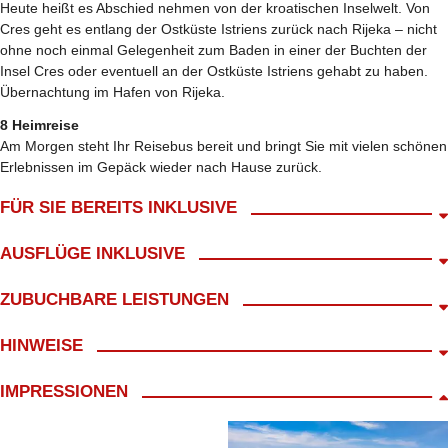
Heute heißt es Abschied nehmen von der kroatischen Inselwelt. Von
Cres geht es entlang der Ostküste Istriens zurück nach Rijeka – nicht
ohne noch einmal Gelegenheit zum Baden in einer der Buchten der
Insel Cres oder eventuell an der Ostküste Istriens gehabt zu haben.
Übernachtung im Hafen von Rijeka.
8 Heimreise
Am Morgen steht Ihr Reisebus bereit und bringt Sie mit vielen schönen
Erlebnissen im Gepäck wieder nach Hause zurück.
FÜR SIE BEREITS INKLUSIVE
Abholung ab Wohnort gratis!*
AUSFLÜGE INKLUSIVE
An- und Abreise im Reisebus
kl. Frühstück mit Begrüßungskaffee
Inkl. Stadtführung Rab
ZUBUCHBARE LEISTUNGEN
Begleitung durch LANG Reisen während der gesamten Kreuzfahrt
Inkl. Eintritt Nationalpark Kornati
8 Treuepunkte
inkl. Stadtführung Zadar
Haustürabholung ab 14,99 €
HINWEISE
7x Übernachtung auf der MS Kazimir in der gebuchten Kabine
inkl. Stadtführung Mali Losinj
Trinkgeld (Empfehlung) 8,-€ p.P./ ÜN
Halbpension an Bord (Frühstück & Mittag- oder Abendessen )
Getränke an Bord
Route A Süd/ Südwest
inkl. 30,- € Servicegebühr für Reisebüroleistungen (nicht erstattbar)
IMPRESSIONEN
Kurtaxe & Hafengebühren ca. 50,-€ p.P.
* Zustiegsmöglichkeiten im PLZ 08/09 siehe Rubrik Service/
(sind unmittelbar bei Einschiffung zu zahlen)
Zustiege