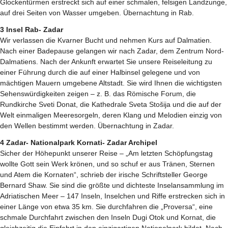
Glockentürmen erstreckt sich auf einer schmalen, felsigen Landzunge,
auf drei Seiten von Wasser umgeben. Übernachtung in Rab.
3 Insel Rab- Zadar
Wir verlassen die Kvarner Bucht und nehmen Kurs auf Dalmatien.
Nach einer Badepause gelangen wir nach Zadar, dem Zentrum Nord-
Dalmatiens. Nach der Ankunft erwartet Sie unsere Reiseleitung zu
einer Führung durch die auf einer Halbinsel gelegene und von
mächtigen Mauern umgebene Altstadt. Sie wird Ihnen die wichtigsten
Sehenswürdigkeiten zeigen – z. B. das Römische Forum, die
Rundkirche Sveti Donat, die Kathedrale Sveta Stošija und die auf der
Welt einmaligen Meeresorgeln, deren Klang und Melodien einzig von
den Wellen bestimmt werden. Übernachtung in Zadar.
4 Zadar- Nationalpark Kornati- Zadar Archipel
Sicher der Höhepunkt unserer Reise – „Am letzten Schöpfungstag
wollte Gott sein Werk krönen, und so schuf er aus Tränen, Sternen
und Atem die Kornaten“, schrieb der irische Schriftsteller George
Bernard Shaw. Sie sind die größte und dichteste Inselansammlung im
Adriatischen Meer – 147 Inseln, Inselchen und Riffe erstrecken sich in
einer Länge von etwa 35 km. Sie durchfahren die „Proversa“, eine
schmale Durchfahrt zwischen den Inseln Dugi Otok und Kornat, die
gleichzeitig die Einfahrt in den einzigartigen Nationalpark bildet. Nach