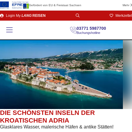
Gefördert von EU & Freistaat Sachsen
Mehr
Direkt
Login
My
LANG
REISEN
Merkzettel
zum
Seiteninhalt
03771 5987700
Buchungshotline
DIE SCHÖNSTEN INSELN DER
KROATISCHEN ADRIA
Glasklares Wasser, malerische Häfen & antike Stätten!