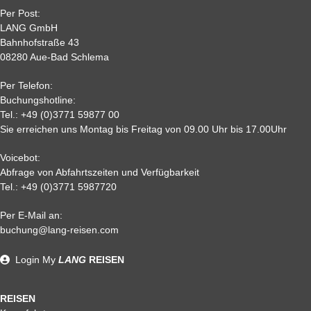
22
50 %
65%
75 %
75%
Per Post:
15
65 %
70 %
80%
80 %
LANG GmbH
7
80%
85%
85%
85 %
Bahnhofstraße 43
08280 Aue-Bad Schlema
2
90 %
95 %
95 %
95 %
0,
95%
95 %
95 %
95%
Per Telefon:
Nichtantritt
Buchungshotline:
Tel.:
+49 (0)3771 59877 00
Sie erreichen uns Montag bis Freitag von 09.00 Uhr bis 17.00Uhr
Voicebot:
Abfrage von Abfahrtszeiten und Verfügbarkeit
Tel.:
+49 (0)3771 5987720
Per E-Mail an:
Alle weiteren Stronierungsbedingungen entnehmen Sie bitte
buchung@lang-reisen.com
unseren AGB. Wir empfehlen Ihnen den Abschluss einer
Reiserücktrittskostenversicherung
Login
My
LANG
REISEN
REISEN