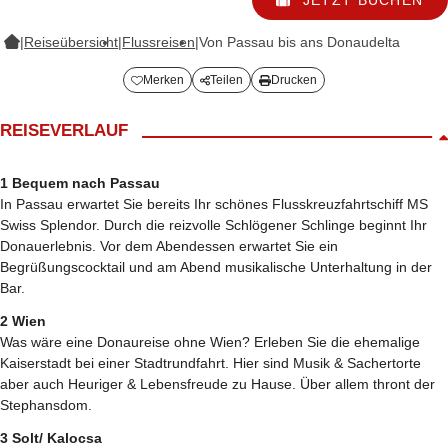
|
Reiseübersicht
|
Flussreisen
|
Von Passau bis ans Donaudelta
Merken
Teilen
Drucken
REISEVERLAUF
1 Bequem nach Passau
In Passau erwartet Sie bereits Ihr schönes Flusskreuzfahrtschiff MS
Swiss Splendor. Durch die reizvolle Schlögener Schlinge beginnt Ihr
Donauerlebnis. Vor dem Abendessen erwartet Sie ein
Begrüßungscocktail und am Abend musikalische Unterhaltung in der
Bar.
2 Wien
Was wäre eine Donaureise ohne Wien? Erleben Sie die ehemalige
Kaiserstadt bei einer Stadtrundfahrt. Hier sind Musik & Sachertorte
aber auch Heuriger & Lebensfreude zu Hause. Über allem thront der
Stephansdom.
3 Solt/ Kalocsa