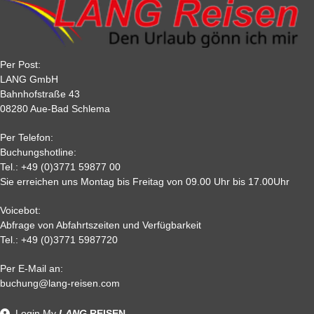
Tagesfahrten sind als kompletter Reisebetrag innerhalb von 10
60
20 %
25 %
30 %
30 %
Tagen nach der Buchung zu zahlen.
30
40 %
40 %
50 %
50 %
22
50 %
65%
75 %
75%
Per Post:
15
65 %
70 %
80%
80 %
LANG GmbH
7
80%
85%
85%
85 %
Bahnhofstraße 43
08280 Aue-Bad Schlema
2
90 %
95 %
95 %
95 %
0,
95%
95 %
95 %
95%
Per Telefon:
Nichtantritt
Buchungshotline:
Tel.:
+49 (0)3771 59877 00
Sie erreichen uns Montag bis Freitag von 09.00 Uhr bis 17.00Uhr
Voicebot:
Abfrage von Abfahrtszeiten und Verfügbarkeit
Tel.:
+49 (0)3771 5987720
Per E-Mail an:
Alle weiteren Stronierungsbedingungen entnehmen Sie bitte
buchung@lang-reisen.com
unseren AGB. Wir empfehlen Ihnen den Abschluss einer
Reiserücktrittskostenversicherung
Login
My
LANG
REISEN