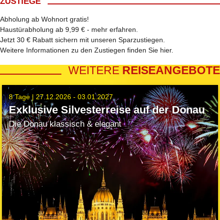
ZUSTIEGE
Abholung ab Wohnort gratis!
Haustürabholung ab 9,99 € -
mehr erfahren
.
Jetzt 30 € Rabatt sichern mit unseren
Sparzustiegen
.
Weitere Informationen zu den Zustiegen finden Sie
hier
.
WEITERE
REISEANGEBOTE
8 Tage |
27.12.2026 - 03.01.2027
Exklusive Silvesterreise auf der Donau
Die Donau klassisch & elegant