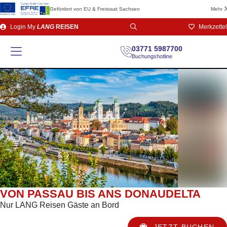
Gefördert von EU & Freistaat Sachsen
Mehr
Direkt
Login
My
LANG
REISEN
Merkzettel
zum
Seiteninhalt
03771 5987700
Buchungshotline
VON PASSAU BIS ANS DONAUDELTA
Nur LANG Reisen Gäste an Bord
JETZT BUCHEN