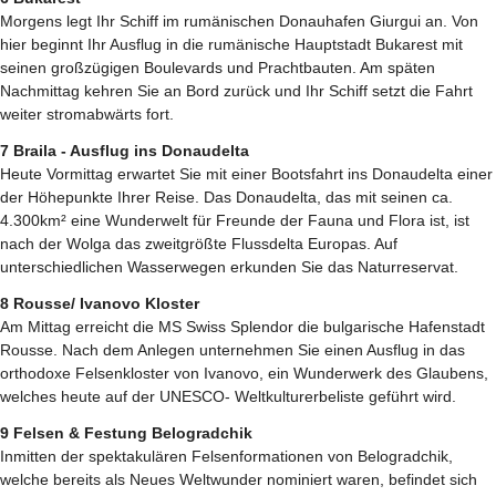
Morgens legt Ihr Schiff im rumänischen Donauhafen Giurgui an. Von
hier beginnt Ihr Ausflug in die rumänische Hauptstadt Bukarest mit
seinen großzügigen Boulevards und Prachtbauten. Am späten
Nachmittag kehren Sie an Bord zurück und Ihr Schiff setzt die Fahrt
weiter stromabwärts fort.
7 Braila - Ausflug ins Donaudelta
Heute Vormittag erwartet Sie mit einer Bootsfahrt ins Donaudelta einer
der Höhepunkte Ihrer Reise. Das Donaudelta, das mit seinen ca.
4.300km² eine Wunderwelt für Freunde der Fauna und Flora ist, ist
nach der Wolga das zweitgrößte Flussdelta Europas. Auf
unterschiedlichen Wasserwegen erkunden Sie das Naturreservat.
8 Rousse/ Ivanovo Kloster
Am Mittag erreicht die MS Swiss Splendor die bulgarische Hafenstadt
Rousse. Nach dem Anlegen unternehmen Sie einen Ausflug in das
orthodoxe Felsenkloster von Ivanovo, ein Wunderwerk des Glaubens,
welches heute auf der UNESCO- Weltkulturerbeliste geführt wird.
9 Felsen & Festung Belogradchik
Inmitten der spektakulären Felsenformationen von Belogradchik,
welche bereits als Neues Weltwunder nominiert waren, befindet sich