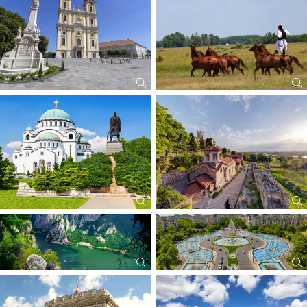
Summe 550,-€
Im Paket nur 399,-€
zusätzlich buchbar:
in Budapest
Ausflug Fischerbastei mit Führung 29,-€
oder
Ausflug Gödöllö inkl. Eintritt & Führung 54,-€