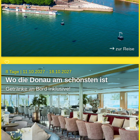
zur Reise
8 Tage |
11.10.2027 - 18.10.2027
Wo die Donau am schönsten ist
Getränke an Bord inklusive!