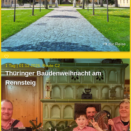
zur Reise
1 Tag |
01.12.2026
Route C2
Thüringer Baudenweihnacht am
Rennsteig