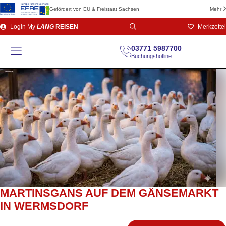
Gefördert von EU & Freistaat Sachsen
Mehr
Direkt
Login
My
LANG
REISEN
Merkzettel
zum
Seiteninhalt
03771 5987700
Buchungshotline
MARTINSGANS AUF DEM GÄNSEMARKT
IN WERMSDORF