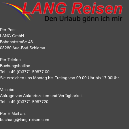
Reisebuchung sicher.
90
10 %
20 %
20 %
20 %
Tagesfahrten sind als kompletter Reisebetrag innerhalb von 10
60
20 %
25 %
30 %
30 %
Tagen nach der Buchung zu zahlen.
30
40 %
40 %
50 %
50 %
22
50 %
65%
75 %
75%
Per Post:
15
65 %
70 %
80%
80 %
LANG GmbH
7
80%
85%
85%
85 %
Bahnhofstraße 43
08280 Aue-Bad Schlema
2
90 %
95 %
95 %
95 %
0,
95%
95 %
95 %
95%
Per Telefon:
Nichtantritt
Buchungshotline:
Tel.:
+49 (0)3771 59877 00
Sie erreichen uns Montag bis Freitag von 09.00 Uhr bis 17.00Uhr
Voicebot:
Abfrage von Abfahrtszeiten und Verfügbarkeit
Tel.:
+49 (0)3771 5987720
Per E-Mail an:
Alle weiteren Stronierungsbedingungen entnehmen Sie bitte
buchung@lang-reisen.com
unseren AGB. Wir empfehlen Ihnen den Abschluss einer