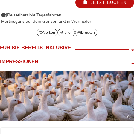
JETZT BUCHEN
|
Reiseübersicht
|
Tagesfahrten
|
Martinsgans auf dem Gänsemarkt in Wermsdorf
Merken
Teilen
Drucken
FÜR SIE BEREITS INKLUSIVE
Fahrt im modernen Reisebus
IMPRESSIONEN
LANG Reiseleiter
Bordbegleitung
Martinsgansessen auf dem Gänsemarkt Eskildsen mit
Selbstbedienung
ca. 3h Freizeit auf dem Gänsemarkt Eskildsen: Marktstände mit
kunsthandwerklichen Arbeiten