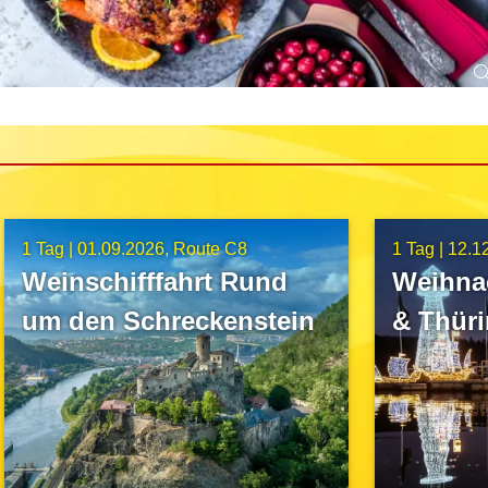
1 Tag |
01.09.2026
Route C8
1 Tag |
12.1
Weinschifffahrt Rund
Weihnac
um den Schreckenstein
& Thüri