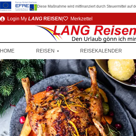
Diese Maßnahme wird mitfinanziert durch Steuermittel auf
Direkt
Login
My
LANG
REISEN
|
Merkzettel
zum
Seiteninhalt
HOME
REISEN
REISEKALENDER