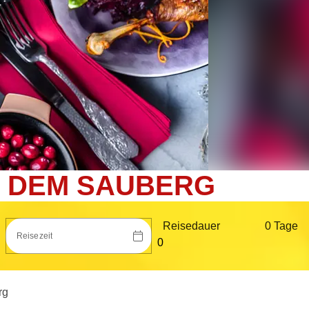
 DEM SAUBERG
Reisedauer
0 Tag
e
Reisezeit
rg