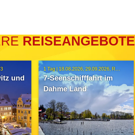
ERE
REISEANGEBOTE
C3
1 Tag |
18.08.2026
29.09.2026
Route A6
itz und
7-Seenschifffahrt im
Dahme Land