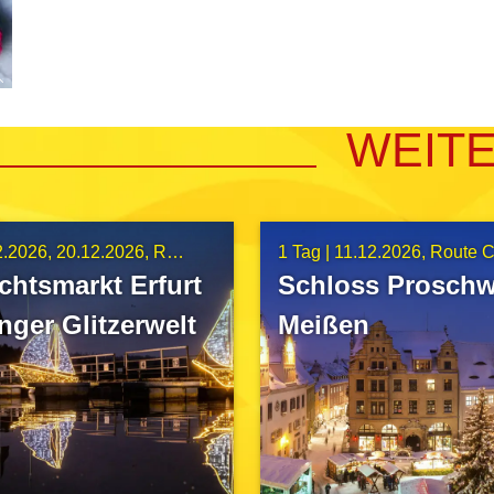
WEIT
2.2026
20.12.2026
Route A5
1 Tag |
11.12.2026
Route 
htsmarkt Erfurt
Schloss Proschw
nger Glitzerwelt
Meißen