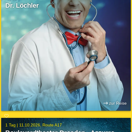
Dr. Löchler
zur Reise
1 Tag |
11.10.2026
Route A17