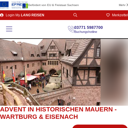
Gefördert von EU & Freistaat Sachsen
Mehr
Direkt
Login
My
LANG
REISEN
Merkzettel
zum
Seiteninhalt
03771 5987700
Buchungshotline
ADVENT IN HISTORISCHEN MAUERN -
WARTBURG & EISENACH