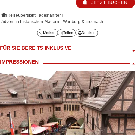
JETZT BUCHEN
|
Reiseübersicht
|
Tagesfahrten
|
Advent in historischen Mauern - Wartburg & Eisenach
Merken
Teilen
Drucken
FÜR SIE BEREITS INKLUSIVE
Fahrt im modernen Reisebus
IMPRESSIONEN
Begrüßungskaffee
LANG Reiseleiter
ca. 2,5 h Freizeit auf der Wartburg
inkl. Eintritt Weihnachtsmarkt der Wartburg
ca. 1,5 h Freizeit in Eisenach