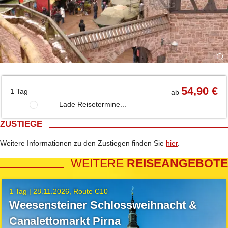
54,90 €
1 Tag
ab
Lade Reisetermine...
ZUSTIEGE
Weitere Informationen zu den Zustiegen finden Sie
hier
.
WEITERE
REISEANGEBOTE
1 Tag |
28.11.2026
Route C10
Weesensteiner Schlossweihnacht &
Canalettomarkt Pirna