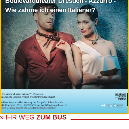
Boulevardtheater Dresden - Azzurro -
Wie zähme ich einen Italiener?
zur Reise
» IHR WEG
ZUM BUS