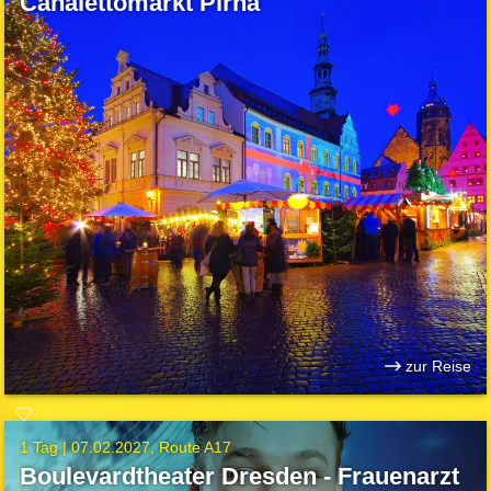
Canalettomarkt Pirna
zur Reise
1 Tag |
07.02.2027
Route A17
Boulevardtheater Dresden - Frauenarzt