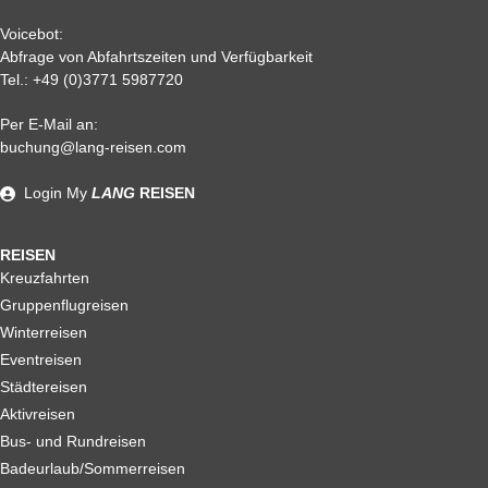
Voicebot:
Abfrage von Abfahrtszeiten und Verfügbarkeit
Tel.:
+49 (0)3771 5987720
Per E-Mail an:
Alle weiteren Stronierungsbedingungen entnehmen Sie bitte
buchung@lang-reisen.com
unseren AGB. Wir empfehlen Ihnen den Abschluss einer
Reiserücktrittskostenversicherung
Login
My
LANG
REISEN
REISEN
Kreuzfahrten
Gruppenflugreisen
Winterreisen
Eventreisen
Städtereisen
Aktivreisen
Bus- und Rundreisen
Badeurlaub/Sommerreisen