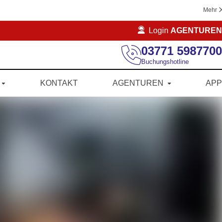
Mehr
Login
AGENTUREN
03771 5987700
Buchungshotline
KONTAKT
AGENTUREN
APP