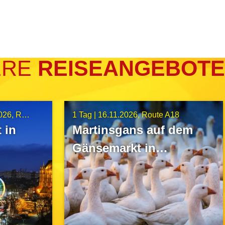
ERE
REISEANGEBOTE
026
Route A5
1 Tag |
16.11.2026
Route A18
 in
Martinsgans auf dem
Gänsemarkt in
Wermsdorf