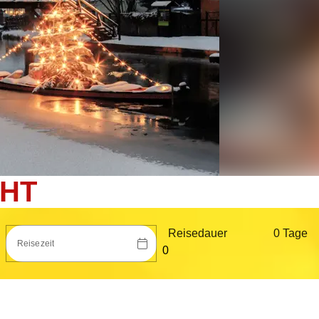
HT
Reisedauer
0 Tag
e
Reisezeit