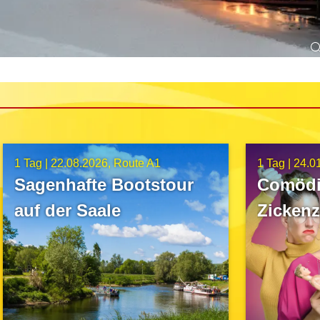
1 Tag |
22.08.2026
Route A1
1 Tag |
24.0
Sagenhafte Bootstour
Comödi
auf der Saale
Zickenz