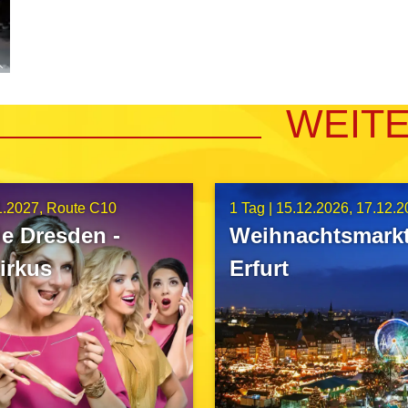
WEIT
1.2027
Route C10
1 Tag |
15.12.2026
17.12.2
e Dresden -
Weihnachtsmarkt
irkus
Erfurt