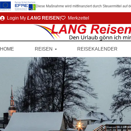
Diese Maßnahme wird mitfinanziert durch Steuermittel auf
Direkt
Login
My
LANG
REISEN
|
Merkzettel
zum
Seiteninhalt
HOME
REISEN
REISEKALENDER