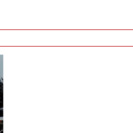
4h Freizeit
f -Besuch „Weihnachten wie`s früher war“ im Museumsdorf