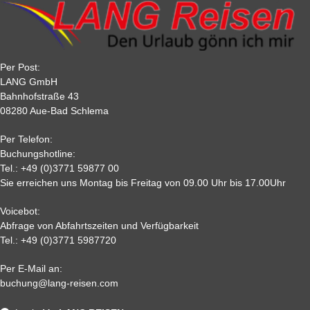
Reisebuchung sicher.
90
10 %
20 %
20 %
20 %
Tagesfahrten sind als kompletter Reisebetrag innerhalb von 10
60
20 %
25 %
30 %
30 %
Tagen nach der Buchung zu zahlen.
30
40 %
40 %
50 %
50 %
22
50 %
65%
75 %
75%
Per Post:
15
65 %
70 %
80%
80 %
LANG GmbH
7
80%
85%
85%
85 %
Bahnhofstraße 43
08280 Aue-Bad Schlema
2
90 %
95 %
95 %
95 %
0,
95%
95 %
95 %
95%
Per Telefon:
Nichtantritt
Buchungshotline:
Tel.:
+49 (0)3771 59877 00
Sie erreichen uns Montag bis Freitag von 09.00 Uhr bis 17.00Uhr
Voicebot:
Abfrage von Abfahrtszeiten und Verfügbarkeit
Tel.:
+49 (0)3771 5987720
Per E-Mail an:
Alle weiteren Stronierungsbedingungen entnehmen Sie bitte
buchung@lang-reisen.com
unseren AGB. Wir empfehlen Ihnen den Abschluss einer
Reiserücktrittskostenversicherung