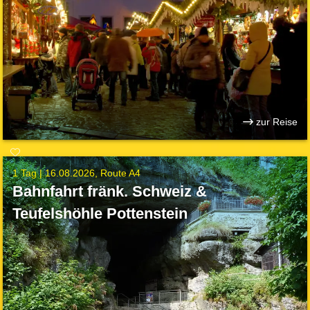
zur Reise
1 Tag |
16.08.2026
Route A4
Bahnfahrt fränk. Schweiz &
Teufelshöhle Pottenstein