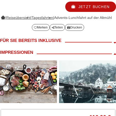
JETZT BUCHEN
|
Reiseübersicht
|
Tagesfahrten
|
Advents-Lunchfahrt auf der Altmühl
Merken
Teilen
Drucken
FÜR SIE BEREITS INKLUSIVE
Fahrt im modernen 4*/5* Reisebus
IMPRESSIONEN
LANG Reiseliter
Begrüßungskaffee
ca. 4h Schifffahrt ab Kelheim auf der Altmühl nach Essing und
zurück
inkl. Mittagessen an Bord
inkl. Kaffee & Kuchen an Bord