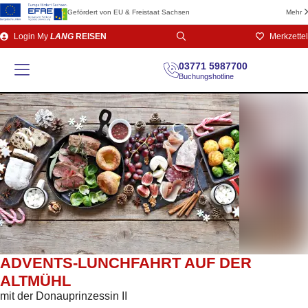
Gefördert von EU & Freistaat Sachsen
Mehr
Direkt
Login
My
LANG
REISEN
Merkzettel
zum
Seiteninhalt
03771 5987700
Buchungshotline
ADVENTS-LUNCHFAHRT AUF DER
ALTMÜHL
mit der Donauprinzessin II