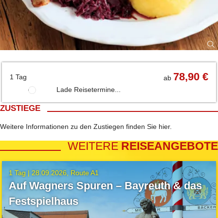
78,90 €
1 Tag
ab
Lade Reisetermine...
ZUSTIEGE
Weitere Informationen zu den Zustiegen finden Sie
hier
.
WEITERE
REISEANGEBOTE
1 Tag |
28.09.2026
Route A1
Auf Wagners Spuren – Bayreuth & das
Festspielhaus