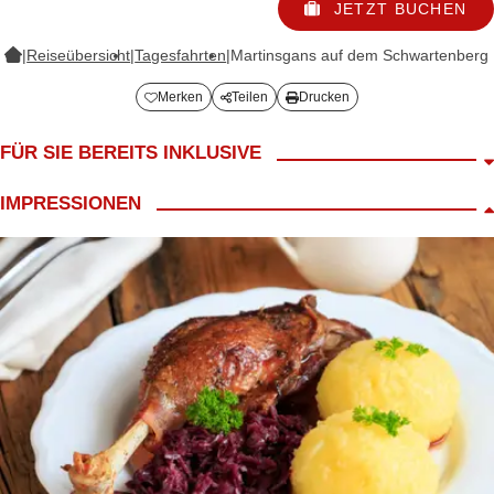
JETZT BUCHEN
|
Reiseübersicht
|
Tagesfahrten
|
Martinsgans auf dem Schwartenberg
Merken
Teilen
Drucken
FÜR SIE BEREITS INKLUSIVE
Fahrt im modernen Reisebus
IMPRESSIONEN
LANG Reiseleiter
Begrüßungskaffee
inkl. Martinsgansessen & Programm auf dem Schwartenberg