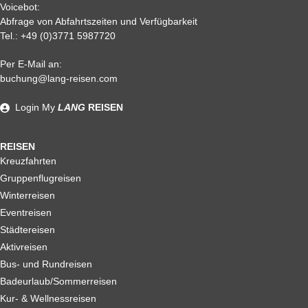
Voicebot:
Abfrage von Abfahrtszeiten und Verfügbarkeit
Tel.:
+49 (0)3771 5987720
Per E-Mail an:
Alle weiteren Stronierungsbedingungen entnehmen Sie bitte
buchung@lang-reisen.com
unseren AGB. Wir empfehlen Ihnen den Abschluss einer
Reiserücktrittskostenversicherung
Login
My
LANG
REISEN
REISEN
Kreuzfahrten
Gruppenflugreisen
Winterreisen
Eventreisen
Städtereisen
Aktivreisen
Bus- und Rundreisen
Badeurlaub/Sommerreisen
Kur- & Wellnessreisen