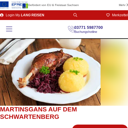
Gefördert von EU & Freistaat Sachsen
Mehr
Direkt
Login
My
LANG
REISEN
Merkzettel
zum
Seiteninhalt
03771 5987700
Buchungshotline
MARTINSGANS AUF DEM
SCHWARTENBERG