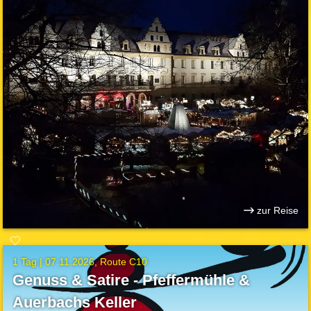
zur Reise
1 Tag |
07.11.2026
Route C10
Genuss & Satire - Pfeffermühle &
Auerbachs Keller