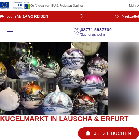
Gefördert von EU & Freistaat Sachsen
Mehr
Direkt
Login
My
LANG
REISEN
Merkzettel
zum
Seiteninhalt
03771 5987700
Buchungshotline
KUGELMARKT IN LAUSCHA & ERFURT
JETZT BUCHEN