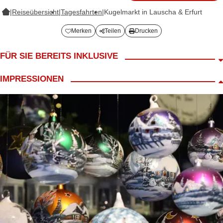
|
Reiseübersicht
|
Tagesfahrten
|
Kugelmarkt in Lauscha & Erfurt
Merken
Teilen
Drucken
FÜR SIE BEREITS INKLUSIVE
Fahrt im modernen 4*/5* Reisebus
IMPRESSIONEN
Begrüßungskaffee
LANG Reiseleiter
ca. 2h Freizeit in Lauscha
ca. 2h Freizeit in Erfurt