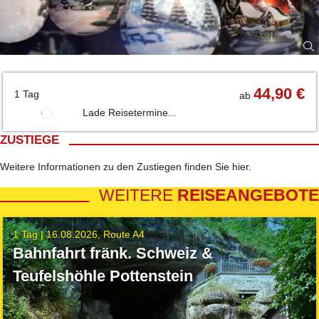
44,90 €
1 Tag
ab
Lade Reisetermine...
ZUSTIEGE
Weitere Informationen zu den Zustiegen finden Sie
hier
.
WEITERE
REISEANGEBOTE
1 Tag |
16.08.2026
Route A4
Bahnfahrt fränk. Schweiz &
Teufelshöhle Pottenstein