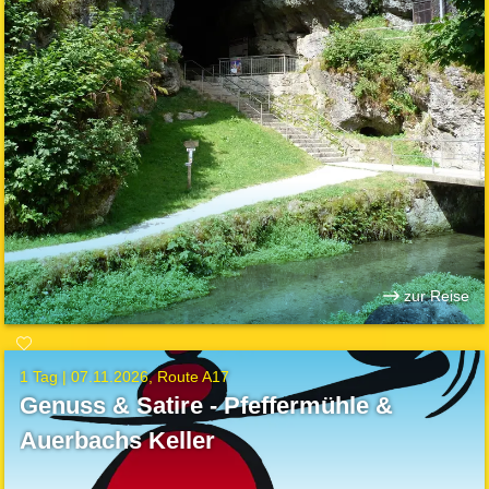
zur Reise
1 Tag |
07.11.2026
Route A17
Genuss & Satire - Pfeffermühle &
Auerbachs Keller