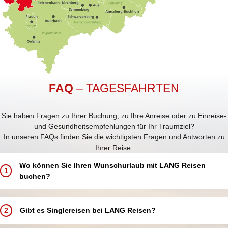
FAQ
– TAGESFAHRTEN
Sie haben Fragen zu Ihrer Buchung, zu Ihre Anreise oder zu Einreise-
und Gesundheitsempfehlungen für Ihr Traumziel?
In unseren FAQs finden Sie die wichtigsten Fragen und Antworten zu
Ihrer Reise.
Wo können Sie Ihren Wunschurlaub mit LANG Reisen
1
buchen?
Buchen Sie Ihren Traumurlaub ganz einfach und bequem:
In einem unserer 5 LANG Reisebüros in Annaberg-Buchholz, Aue,
2
Gibt es Singlereisen bei LANG Reisen?
Chemnitz, Schwarzenberg und Zwickau