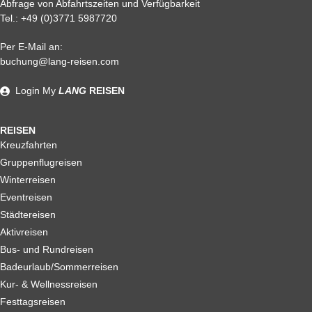
Abfrage von Abfahrtszeiten und Verfügbarkeit
Tel.:
+49 (0)3771 5987720
Per E-Mail an:
Alle weiteren Stronierungsbedingungen entnehmen Sie bitte
buchung@lang-reisen.com
unseren AGB. Wir empfehlen Ihnen den Abschluss einer
Reiserücktrittskostenversicherung
Login
My
LANG
REISEN
REISEN
Kreuzfahrten
Gruppenflugreisen
Winterreisen
Eventreisen
Städtereisen
Aktivreisen
Bus- und Rundreisen
Badeurlaub/Sommerreisen
Kur- & Wellnessreisen
Festtagsreisen