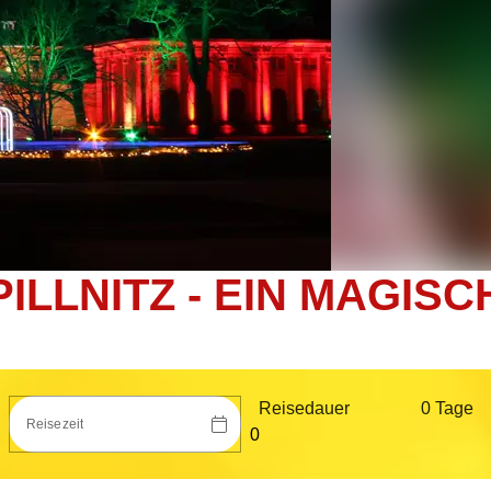
LLNITZ - EIN MAGISC
Reisedauer
0 Tag
e
Reisezeit