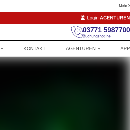
Mehr
Login
AGENTUREN
03771 5987700
Buchungshotline
KONTAKT
AGENTUREN
APP