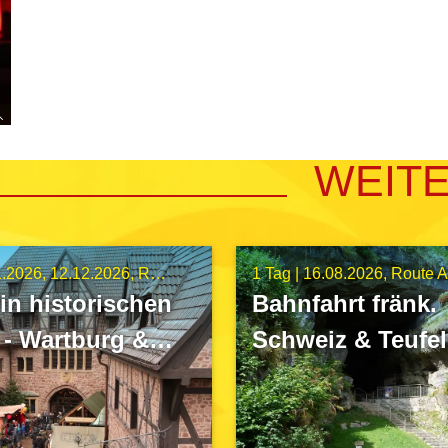
WEIT
1.2026
12.12.2026
Route C3
1 Tag |
16.08.2026
Route 
in historischen
Bahnfahrt fränk.
- Wartburg &
Schweiz & Teufe
ch
Pottenstein