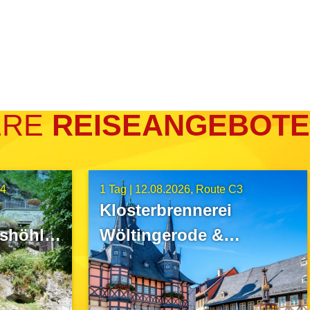
ERE
REISEANGEBOTE
A4
1 Tag |
12.08.2026
Route C3
Klosterbrennerei
lshöhle
Wöltingerode &
Wernigerode