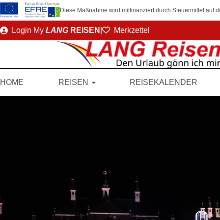
Diese Maßnahme wird mitfinanziert durch Steuermittel auf
Direkt
Login
My
LANG
REISEN
|
Merkzettel
zum
Seiteninhalt
HOME
REISEN
REISEKALENDER