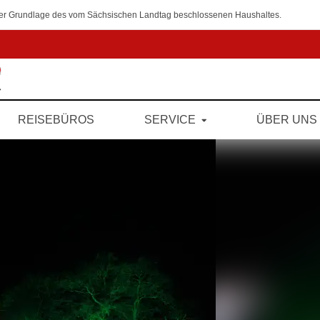
 der Grundlage des vom Sächsischen Landtag beschlossenen Haushaltes.
REISEBÜROS
SERVICE
ÜBER UNS