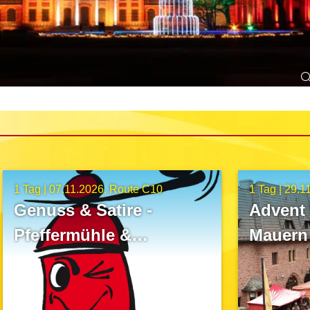
1 Tag |
07.11.2026
Route C10
1 Tag |
29.1
Genuss & Satire -
Advent 
Pfeffermühle &
Mauern 
Auerbachs Keller
Eisena