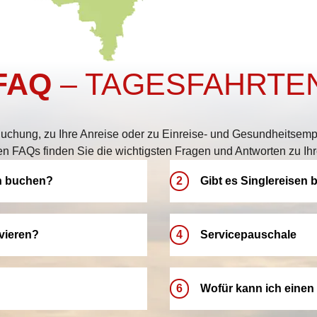
FAQ
– TAGESFAHRTE
uchung, zu Ihre Anreise oder zu Einreise- und Gesundheitsemp
en FAQs finden Sie die wichtigsten Fragen und Antworten zu Ihr
n buchen?
2
Gibt es Singlereisen
Bei LANG Reisen bieten wir 
Aue, Chemnitz,
herzlich willkommen und kö
vieren?
4
Servicepauschale
Damit Sie Ihren Urlaub komf
n Ihrer Nähe
Doppelzimmer/-kabinen zur 
f Option reservieren. Bitte
Unsere Servicepauschale gar
reisen – ganz nach Ihren W
-Frist automatisch verfällt.
auch eine zuverlässige und
6
Wofür kann ich einen
ffen und Ihre Traumreise zu
Reise entspannt planen und