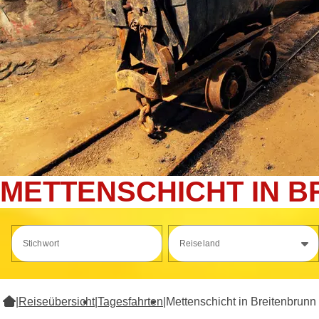
METTENSCHICHT IN 
Stichwort
Reiseland
|
Reiseübersicht
|
Tagesfahrten
|
Mettenschicht in Breitenbrunn