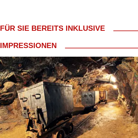
FÜR SIE BEREITS INKLUSIVE
Fahrt im modernen Reisebus
IMPRESSIONEN
Vortrag zum Bergwerk unter Tage
Einfahrt ins Bergwerk Breitenbrunn (ca. 250 m Fußweg)
Berg- und Weihnachtsmusik mit dem Erzgebirgsensemble 
inkl. Bergbrot mit Glühwein & Speckfettbemme