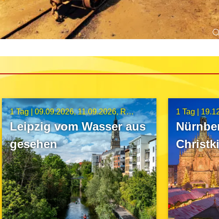
1 Tag |
09.09.2026
11.09.2026
Route A23
1 Tag |
19.1
Leipzig vom Wasser aus
Nürnbe
gesehen
Christk