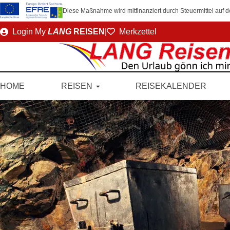
Diese Maßnahme wird mitfinanziert durch Steuermittel auf
Direkt
Login
My
LANG
REISEN
|
Merkzettel
zum
Seiteninhalt
HOME
REISEN
REISEKALENDER