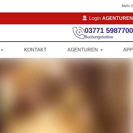
Mehr
Login
AGENTUREN
03771 5987700
Buchungshotline
KONTAKT
AGENTUREN
APP