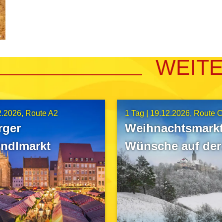
WEIT
2.2026
Route A2
1 Tag |
19.12.2026
Route 
rger
Weihnachtsmarkt
indlmarkt
Wünsche auf der
Leuchtenburg