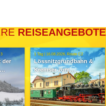
ERE
REISEANGEBOTE
C3
1 Tag |
16.08.2026
Route C2
 der
Lössnitzgrundbahn &
Kremser zum
Fasanenschlösschen