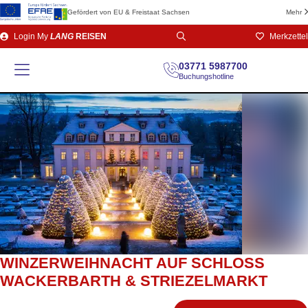
Gefördert von EU & Freistaat Sachsen
Mehr
Direkt
Login
My
LANG
REISEN
Merkzettel
zum
Seiteninhalt
03771 5987700
Buchungshotline
WINZERWEIHNACHT AUF SCHLOSS
WACKERBARTH & STRIEZELMARKT