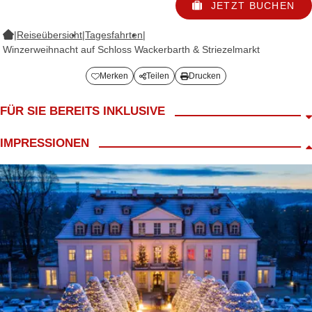
JETZT BUCHEN
|
Reiseübersicht
|
Tagesfahrten
|
Winzerweihnacht auf Schloss Wackerbarth & Striezelmarkt
Merken
Teilen
Drucken
FÜR SIE BEREITS INKLUSIVE
Fahrt im modernen Reisebus
IMPRESSIONEN
Begrüßungskaffee
LANG Reiseleiter
Empfang mit Schloss Wackerbarth "Heiß&Weiß"-Glühwein und
Original Dresdner Christstollen
Führung inkl. 3er Weinprobe
ca. 2,5h Freizeit in Dresden