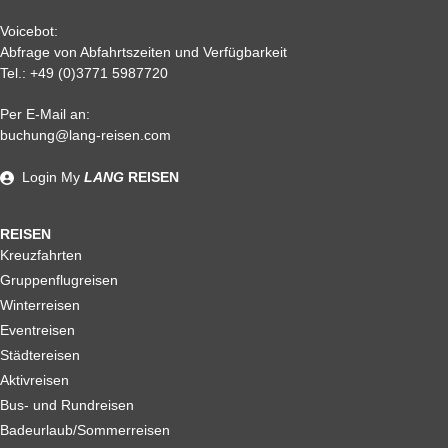
Voicebot:
Abfrage von Abfahrtszeiten und Verfügbarkeit
Tel.:
+49 (0)3771 5987720
Per E-Mail an:
Alle weiteren Stronierungsbedingungen entnehmen Sie bitte
buchung@lang-reisen.com
unseren AGB. Wir empfehlen Ihnen den Abschluss einer
Reiserücktrittskostenversicherung
Login
My
LANG
REISEN
REISEN
Kreuzfahrten
Gruppenflugreisen
Winterreisen
Eventreisen
Städtereisen
Aktivreisen
Bus- und Rundreisen
Badeurlaub/Sommerreisen