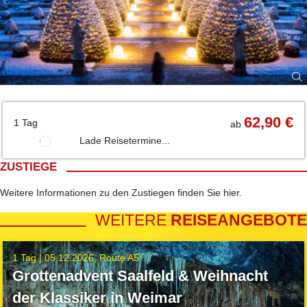
62,90 €
1 Tag
ab
Lade Reisetermine...
ZUSTIEGE
Weitere Informationen zu den Zustiegen finden Sie
hier
.
WEITERE
REISEANGEBOTE
1 Tag |
05.12.2026
Route A5
Grottenadvent Saalfeld & Weihnacht
der Klassiker in Weimar