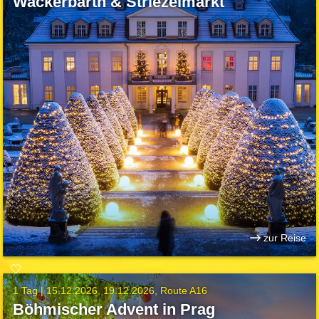
Wackerbarth & Striezelmarkt
zur Reise
1 Tag |
15.12.2026
19.12.2026
Route A16
Böhmischer Advent in Prag