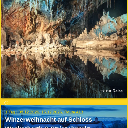
zur Reise
1 Tag |
08.12.2026
15.12.2026
Route A13
Winzerweihnacht auf Schloss