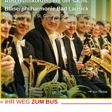
Abschlusskonzert mit der sächs.
Bläserphilharmonie Bad Lausick
Musiksommer in St. Georgen Schwarzenberg
zur Reise
» IHR WEG
ZUM BUS