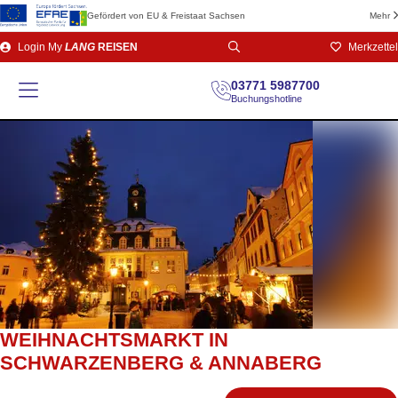
Gefördert von EU & Freistaat Sachsen
Mehr
Direkt
Login
My
LANG
REISEN
Merkzettel
zum
Seiteninhalt
03771 5987700
Buchungshotline
WEIHNACHTSMARKT IN
SCHWARZENBERG & ANNABERG