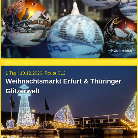
zur Reise
1 Tag |
19.12.2026
Route C12
Weihnachtsmarkt Erfurt & Thüringer
Glitzerwelt