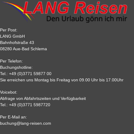
Reisebuchung sicher.
90
10 %
20 %
20 %
20 %
Tagesfahrten sind als kompletter Reisebetrag innerhalb von 10
60
20 %
25 %
30 %
30 %
Tagen nach der Buchung zu zahlen.
30
40 %
40 %
50 %
50 %
22
50 %
65%
75 %
75%
Per Post:
15
65 %
70 %
80%
80 %
LANG GmbH
7
80%
85%
85%
85 %
Bahnhofstraße 43
08280 Aue-Bad Schlema
2
90 %
95 %
95 %
95 %
0,
95%
95 %
95 %
95%
Per Telefon:
Nichtantritt
Buchungshotline:
Tel.:
+49 (0)3771 59877 00
Sie erreichen uns Montag bis Freitag von 09.00 Uhr bis 17.00Uhr
Voicebot:
Abfrage von Abfahrtszeiten und Verfügbarkeit
Tel.:
+49 (0)3771 5987720
Per E-Mail an:
Alle weiteren Stronierungsbedingungen entnehmen Sie bitte
buchung@lang-reisen.com
unseren AGB. Wir empfehlen Ihnen den Abschluss einer
Reiserücktrittskostenversicherung