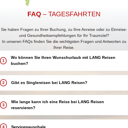
FAQ
– TAGESFAHRTEN
Sie haben Fragen zu Ihrer Buchung, zu Ihre Anreise oder zu Einreise-
und Gesundheitsempfehlungen für Ihr Traumziel?
In unseren FAQs finden Sie die wichtigsten Fragen und Antworten zu
Ihrer Reise.
Wo können Sie Ihren Wunschurlaub mit LANG Reisen
1
buchen?
Buchen Sie Ihren Traumurlaub ganz einfach und bequem:
In einem unserer 5 LANG Reisebüros in Annaberg-Buchholz, Aue,
2
Gibt es Singlereisen bei LANG Reisen?
Chemnitz, Schwarzenberg und Zwickau
In einer unserer über 250 Partneragenturen deutschlandweit in
Bei LANG Reisen bieten wir keine speziellen Singlereisen an.
Ihrer Nähe
Alleinreisende sind jedoch herzlich willkommen und können an allen
Wie lange kann ich eine Reise bei LANG Reisen
Telefonisch über unsere Buchungshotline
3
unseren Reisen teilnehmen.
reservieren?
Online über unsere Website – rund um die Uhr verfügbar
Damit Sie Ihren Urlaub komfortabel genießen, bieten wir Ihnen
Einzelzimmer oder Doppelzimmer/-kabinen zur Alleinbenutzung an.
Sie können Ihre Reise bis zu 3 Tage ab dem Buchungsdatum auf
Egal, ob Sie Ihren Urlaub vor Ort, telefonisch oder online buchen,
So können Sie flexibel und entspannt reisen – ganz nach Ihren
Option reservieren. Bitte beachten Sie, dass die Reservierung nach
4
Servicepauschale