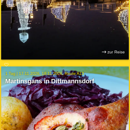
zur Reise
1 Tag |
17.11.2026
18.11.2026
Route A13
Martinsgans in Dittmannsdorf