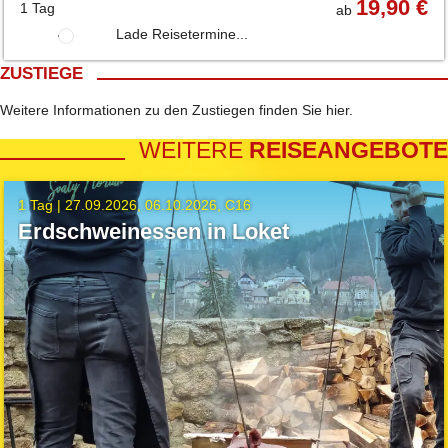
19,90 €
1 Tag
ab
Lade Reisetermine...
ZUSTIEGE
Weitere Informationen zu den Zustiegen finden Sie
hier
.
WEITERE
REISEANGEBOTE
1 Tag |
27.09.2026
06.10.2026
C16
Erdschweinessen in Loket