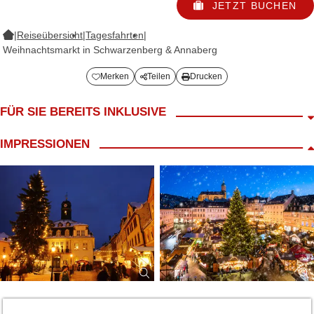
JETZT BUCHEN
|
Reiseübersicht
|
Tagesfahrten
|
Weihnachtsmarkt in Schwarzenberg & Annaberg
Merken
Teilen
Drucken
FÜR SIE BEREITS INKLUSIVE
Fahrt im modernen Reisebus
IMPRESSIONEN
Besuch auf dem jeweiligen Weihnachtsmarkt
ca. 2,5h Freizeit in Annaberg
ca. 2,5h Freizeit in Schwarzenberg