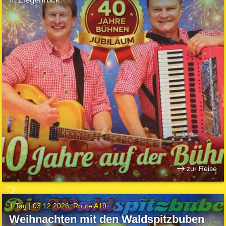
zur Reise
1 Tag |
03.12.2026
Route A19
Weihnachten mit den Waldspitzbuben