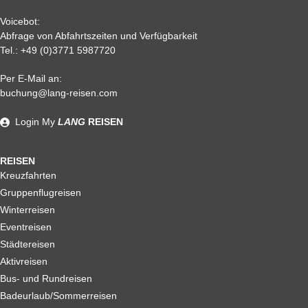
Voicebot:
Abfrage von Abfahrtszeiten und Verfügbarkeit
Tel.:
+49 (0)3771 5987720
Per E-Mail an:
Alle weiteren Stronierungsbedingungen entnehmen Sie bitte
buchung@lang-reisen.com
unseren AGB. Wir empfehlen Ihnen den Abschluss einer
Reiserücktrittskostenversicherung
Login
My
LANG
REISEN
REISEN
Kreuzfahrten
Gruppenflugreisen
Winterreisen
Eventreisen
Städtereisen
Aktivreisen
Bus- und Rundreisen
Badeurlaub/Sommerreisen