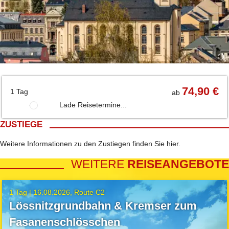
74,90 €
1 Tag
ab
Lade Reisetermine...
ZUSTIEGE
Weitere Informationen zu den Zustiegen finden Sie
hier
.
WEITERE
REISEANGEBOTE
1 Tag |
16.08.2026
Route C2
Lössnitzgrundbahn & Kremser zum
Fasanenschlösschen