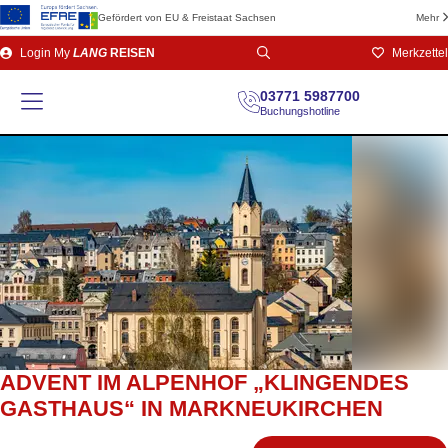
Gefördert von EU & Freistaat Sachsen
Mehr
Direkt
Login
My
LANG
REISEN
Merkzettel
zum
Seiteninhalt
03771 5987700
Buchungshotline
ADVENT IM ALPENHOF „KLINGENDES
GASTHAUS“ IN MARKNEUKIRCHEN