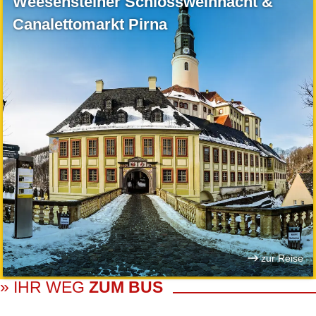
Weesensteiner Schlossweihnacht &
Canalettomarkt Pirna
zur Reise
» IHR WEG
ZUM BUS