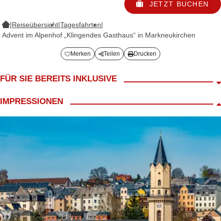
JETZT BUCHEN
|
Reiseübersicht
|
Tagesfahrten
|
Advent im Alpenhof „Klingendes Gasthaus“ in Markneukirchen
Merken
Teilen
Drucken
FÜR SIE BEREITS INKLUSIVE
Fahrt im 4*/5* Reisebus – LANG Reiseleiter- Begrüßungskaffee-
IMPRESSIONEN
inkl. Mittagessen – Besuch der Weihnachtsbaum- Erlebniswelt – 90
Minuten Weihnachtsprogramm mit der musikalischen Familie des
Wirtes – Kaffee trinken mit Stollen