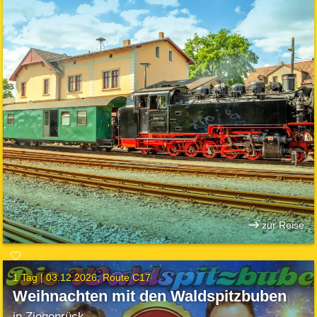
zur Reise
1 Tag |
03.12.2026
Route C17
Weihnachten mit den Waldspitzbuben
in Ziegenrück