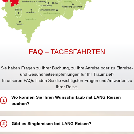
FAQ
– TAGESFAHRTEN
Sie haben Fragen zu Ihrer Buchung, zu Ihre Anreise oder zu Einreise-
und Gesundheitsempfehlungen für Ihr Traumziel?
In unseren FAQs finden Sie die wichtigsten Fragen und Antworten zu
Ihrer Reise.
Wo können Sie Ihren Wunschurlaub mit LANG Reisen
1
buchen?
Buchen Sie Ihren Traumurlaub ganz einfach und bequem:
In einem unserer 5 LANG Reisebüros in Annaberg-Buchholz, Aue,
2
Gibt es Singlereisen bei LANG Reisen?
Chemnitz, Schwarzenberg und Zwickau