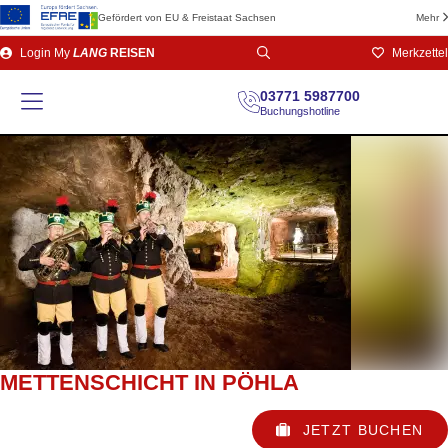
Gefördert von EU & Freistaat Sachsen
Mehr
Direkt
Login
My
LANG
REISEN
Merkzettel
zum
Seiteninhalt
03771 5987700
Buchungshotline
METTENSCHICHT IN PÖHLA
JETZT BUCHEN