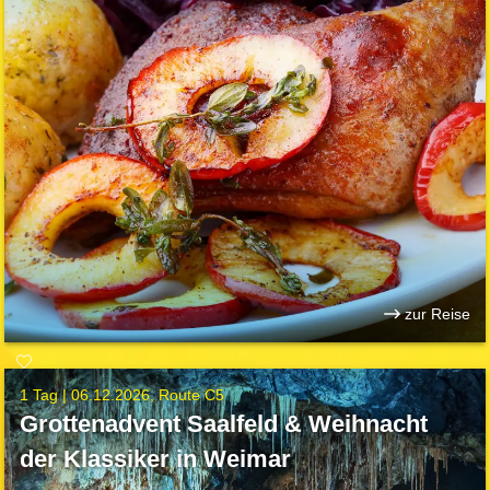
zur Reise
1 Tag |
06.12.2026
Route C5
Grottenadvent Saalfeld & Weihnacht
der Klassiker in Weimar