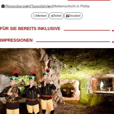
|
Reiseübersicht
|
Tagesfahrten
|
Mettenschicht in Pöhla
Merken
Teilen
Drucken
FÜR SIE BEREITS INKLUSIVE
Fahrt im 4*/ 5* Reisebus, inkl. Einfahrt in die Zinnkammern Pöhla
IMPRESSIONEN
mit der Grubenbahn, Bergkonzert, Bergbrot