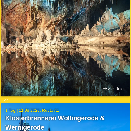
zur Reise
1 Tag |
11.08.2026
Route A1
Klosterbrennerei Wöltingerode &
Wernigerode