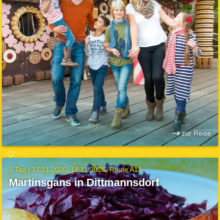
zur Reise
1 Tag |
17.11.2026
18.11.2026
Route A13
Martinsgans in Dittmannsdorf