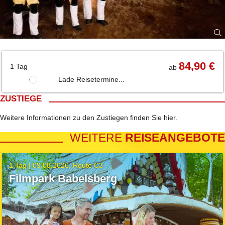
84,90 €
1 Tag
ab
Lade Reisetermine...
ZUSTIEGE
Weitere Informationen zu den Zustiegen finden Sie
hier
.
WEITERE
REISEANGEBOTE
1 Tag |
09.08.2026
Route C3
Filmpark Babelsberg