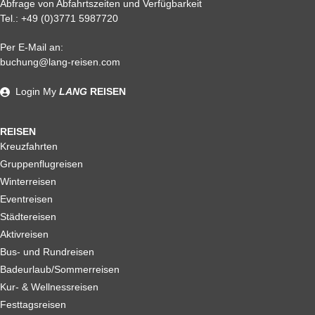
Abfrage von Abfahrtszeiten und Verfügbarkeit
Tel.:
+49 (0)3771 5987720
Per E-Mail an:
Alle weiteren Stronierungsbedingungen entnehmen Sie bitte
buchung@lang-reisen.com
unseren AGB. Wir empfehlen Ihnen den Abschluss einer
Reiserücktrittskostenversicherung
Login
My
LANG
REISEN
REISEN
Kreuzfahrten
Gruppenflugreisen
Winterreisen
Eventreisen
Städtereisen
Aktivreisen
Bus- und Rundreisen
Badeurlaub/Sommerreisen
Kur- & Wellnessreisen
Festtagsreisen