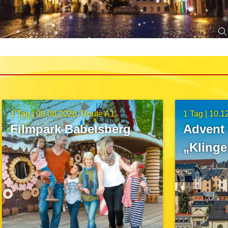
1 Tag |
08.08.2026
Route A1
1 Tag |
10.1
Filmpark Babelsberg
Advent
„Kling
in Mark