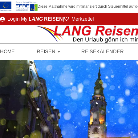
Diese Maßnahme wird mitfinanziert durch Steuermittel auf
Direkt
Login
My
LANG
REISEN
|
Merkzettel
zum
Seiteninhalt
HOME
REISEN
REISEKALENDER