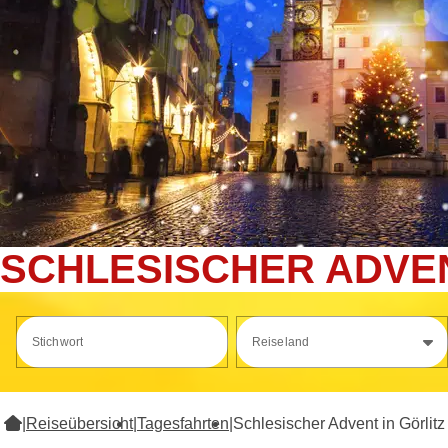
SCHLESISCHER ADVEN
Stichwort
Reiseland
|
Reiseübersicht
|
Tagesfahrten
|
Schlesischer Advent in Görlit