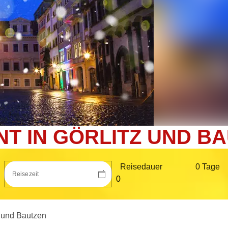
T IN GÖRLITZ UND B
Reisedauer
0 Tag
e
Reisezeit
z und Bautzen