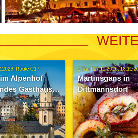
WEIT
2.2026
Route C17
1 Tag |
17.11.2026
18.11.2
 im Alpenhof
Martinsgans in
endes Gasthaus“
Dittmannsdorf
neukirchen