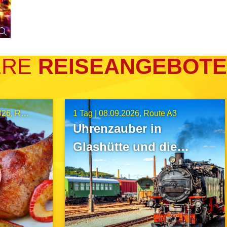
ERE
REISEANGEBOTE
026
Route A13
1 Tag |
08.09.2026
Route A3
Uhrenzauber in
Glashütte und die
Weißeritztalbahn