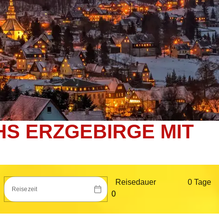
S ERZGEBIRGE MIT
Reisedauer
0 Tag
e
Reisezeit