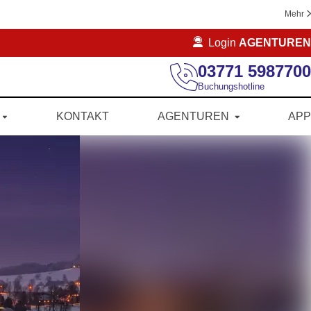
Mehr
Login
AGENTUREN
03771 5987700
Buchungshotline
KONTAKT
AGENTUREN
APP