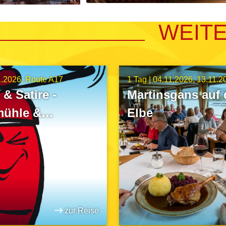
WEIT
1.2026
Route A17
1 Tag |
04.11.2026
13.11.2
& Satire -
Martinsgans auf 
mühle &
Elbe
hs Keller
zur Reise