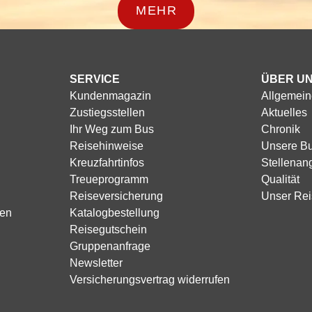
angerechnet.
e entsprechende
Ihnen die passende Reise, b
schiedene
MEHR
rekt vor Ort eingezogen. Da
Rücktritt vor Re
und April für die kommende
 in unseren
oder Visa Card, Barzahlung
90
t in der Regel ca. 4 Wochen
SERVICE
ÜBER U
60
te und komfortable
Kundenmagazin
Allgemein
30
Zustiegsstellen
Aktuelles
22
10 Tagen nach der Buchung
Ihr Weg zum Bus
Chronik
15
Reisehinweise
Unsere B
7
Kreuzfahrtinfos
Stellenan
2
Treueprogramm
Qualität
0,
Reiseversicherung
Unser Rei
Nichtantritt
sen
Katalogbestellung
Reisegutschein
Gruppenanfrage
Newsletter
Versicherungsvertrag widerrufen