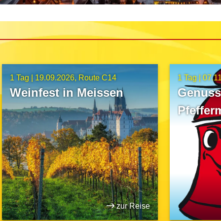
1 Tag |
19.09.2026
Route C14
1 Tag |
07.1
Weinfest in Meissen
Genuss 
Pfeffer
Auerbac
zur Reise