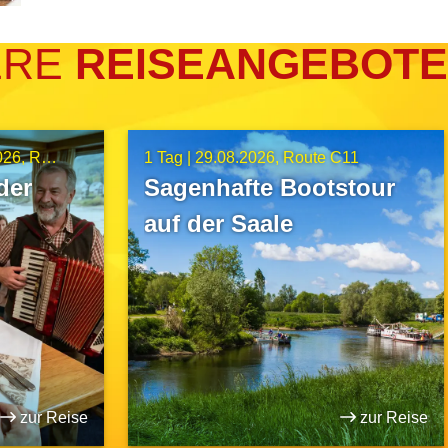
ERE
REISEANGEBOTE
026
Route A15
1 Tag |
29.08.2026
Route C11
der
Sagenhafte Bootstour
auf der Saale
zur Reise
zur Reise