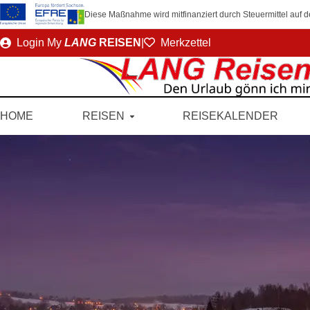
Diese Maßnahme wird mitfinanziert durch Steuermittel auf
Direkt
Login
My
LANG
REISEN
|
Merkzettel
zum
Seiteninhalt
HOME
REISEN
REISEKALENDER