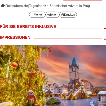
|
Reiseübersicht
|
Tagesfahrten
|
Böhmischer Advent in Prag
Merken
Teilen
Drucken
FÜR SIE BEREITS INKLUSIVE
Fahrt im modernen Reisebus
IMPRESSIONEN
Begrüßungskaffee
LANG Reiseleiter
ca. 4h Freizeit in Prag