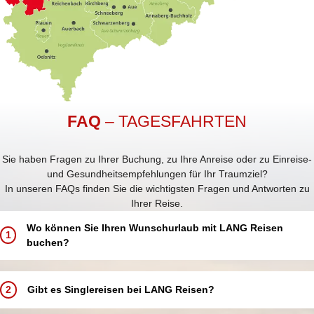
FAQ
– TAGESFAHRTEN
Sie haben Fragen zu Ihrer Buchung, zu Ihre Anreise oder zu Einreise-
und Gesundheitsempfehlungen für Ihr Traumziel?
In unseren FAQs finden Sie die wichtigsten Fragen und Antworten zu
Ihrer Reise.
Wo können Sie Ihren Wunschurlaub mit LANG Reisen
1
buchen?
Buchen Sie Ihren Traumurlaub ganz einfach und bequem:
In einem unserer 5 LANG Reisebüros in Annaberg-Buchholz, Aue,
2
Gibt es Singlereisen bei LANG Reisen?
Chemnitz, Schwarzenberg und Zwickau