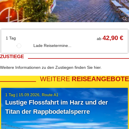
42,90 €
1 Tag
ab
Lade Reisetermine...
ZUSTIEGE
Weitere Informationen zu den Zustiegen finden Sie
hier
.
WEITERE
REISEANGEBOTE
1 Tag |
15.09.2026
Route A1
Lustige Flossfahrt im Harz und der
Titan der Rappbodetalsperre