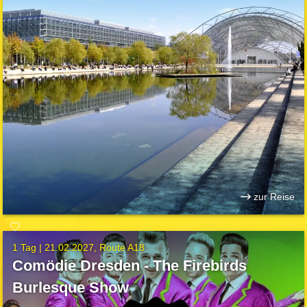
zur Reise
1 Tag |
21.02.2027
Route A18
Comödie Dresden - The Firebirds
Burlesque Show