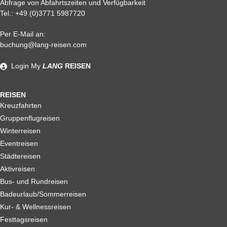
Abfrage von Abfahrtszeiten und Verfügbarkeit
Tel.:
+49 (0)3771 5987720
Per E-Mail an:
Alle weiteren Stronierungsbedingungen entnehmen Sie bitte
buchung@lang-reisen.com
unseren AGB. Wir empfehlen Ihnen den Abschluss einer
Reiserücktrittskostenversicherung
Login
My
LANG
REISEN
REISEN
Kreuzfahrten
Gruppenflugreisen
Winterreisen
Eventreisen
Städtereisen
Aktivreisen
Bus- und Rundreisen
Badeurlaub/Sommerreisen
Kur- & Wellnessreisen
Festtagsreisen