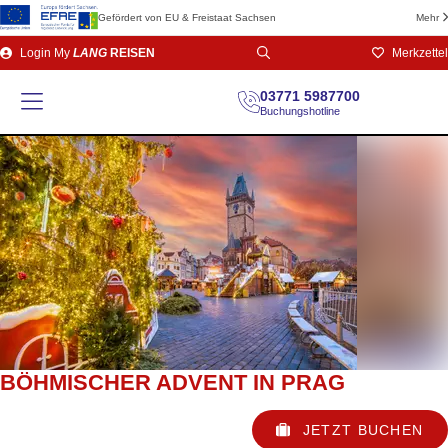
Gefördert von EU & Freistaat Sachsen
Mehr
Direkt
Login
My
LANG
REISEN
Merkzettel
zum
Seiteninhalt
03771 5987700
Buchungshotline
BÖHMISCHER ADVENT IN PRAG
JETZT BUCHEN