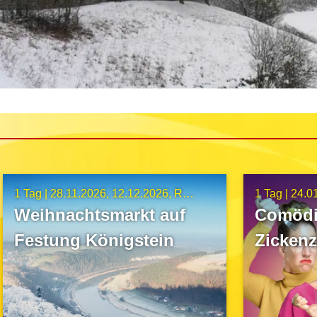
1 Tag |
28.11.2026
12.12.2026
Route C12
1 Tag |
24.0
Weihnachtsmarkt auf
Comödi
Festung Königstein
Zickenz