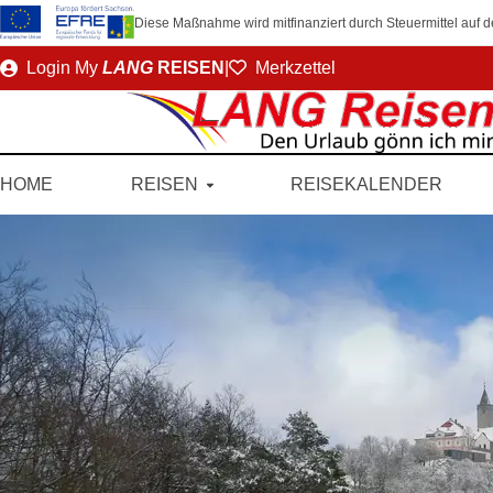
Diese Maßnahme wird mitfinanziert durch Steuermittel auf
Direkt
Login
My
LANG
REISEN
|
Merkzettel
zum
Seiteninhalt
HOME
REISEN
REISEKALENDER