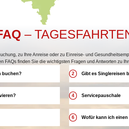
FAQ
– TAGESFAHRTE
uchung, zu Ihre Anreise oder zu Einreise- und Gesundheitsemp
en FAQs finden Sie die wichtigsten Fragen und Antworten zu Ihr
n buchen?
2
Gibt es Singlereisen
Bei LANG Reisen bieten wir 
Aue, Chemnitz,
herzlich willkommen und kö
vieren?
4
Servicepauschale
Damit Sie Ihren Urlaub komf
n Ihrer Nähe
Doppelzimmer/-kabinen zur 
f Option reservieren. Bitte
Unsere Servicepauschale gar
reisen – ganz nach Ihren W
-Frist automatisch verfällt.
auch eine zuverlässige und
6
Wofür kann ich einen
ffen und Ihre Traumreise zu
Reise entspannt planen und