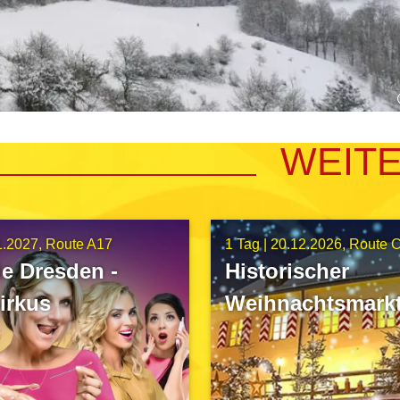
WEIT
1.2027
Route A17
1 Tag |
20.12.2026
Route 
e Dresden -
Historischer
irkus
Weihnachtsmarkt
Schloss Gutenec