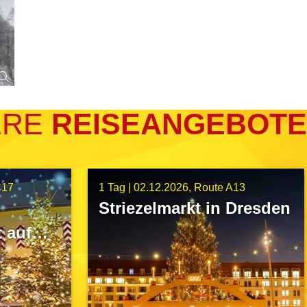
ERE
REISEANGEBOTE
C17
1 Tag |
02.12.2026
Route A13
Striezelmarkt in Dresden
 auf
k