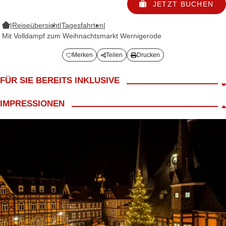
JETZT BUCHEN
|
Reiseübersicht
|
Tagesfahrten
|
Mit Volldampf zum Weihnachtsmarkt Wernigerode
Merken
Teilen
Drucken
FÜR SIE BEREITS INKLUSIVE
Fahrt im modernen Reisebus
IMPRESSIONEN
LANG Reiseleiter
Begrüßungskaffee
Fahrt mit der Harzquerbahn von Nordhausen nach Drei Annen
Hohne
ca. 2h Freizeit auf dem Weihnachtsmarkt Wernigerode