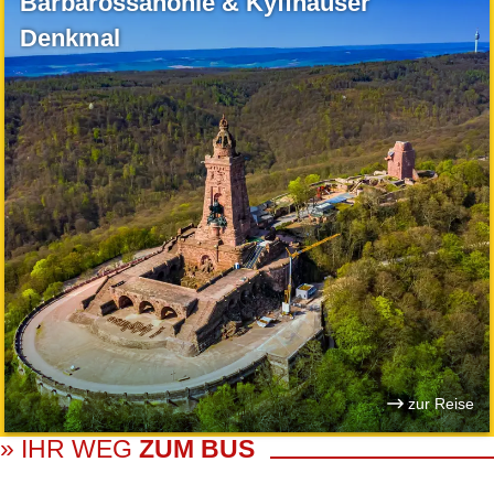
Barbarossahöhle & Kyffhäuser
Denkmal
zur Reise
» IHR WEG
ZUM BUS