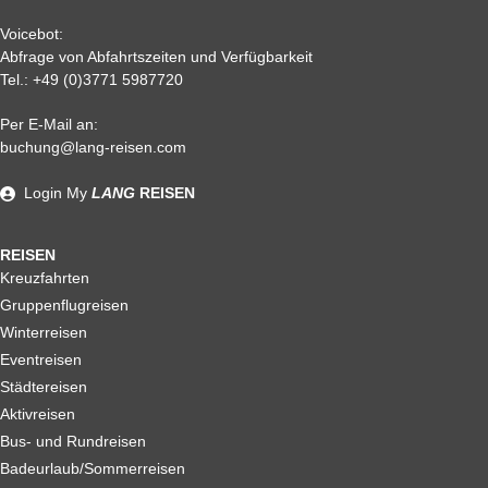
Voicebot:
Abfrage von Abfahrtszeiten und Verfügbarkeit
Tel.:
+49 (0)3771 5987720
Per E-Mail an:
Alle weiteren Stronierungsbedingungen entnehmen Sie bitte
buchung@lang-reisen.com
unseren AGB. Wir empfehlen Ihnen den Abschluss einer
Reiserücktrittskostenversicherung
Login
My
LANG
REISEN
REISEN
Kreuzfahrten
Gruppenflugreisen
Winterreisen
Eventreisen
Städtereisen
Aktivreisen
Bus- und Rundreisen
Badeurlaub/Sommerreisen