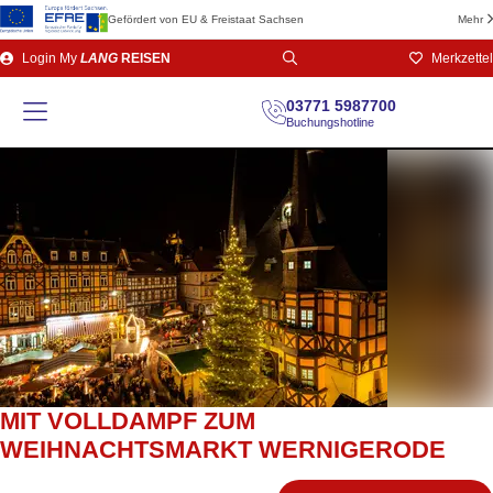
Gefördert von EU & Freistaat Sachsen
Mehr
Direkt
Login
My
LANG
REISEN
Merkzettel
zum
Seiteninhalt
03771 5987700
Buchungshotline
MIT VOLLDAMPF ZUM
WEIHNACHTSMARKT WERNIGERODE