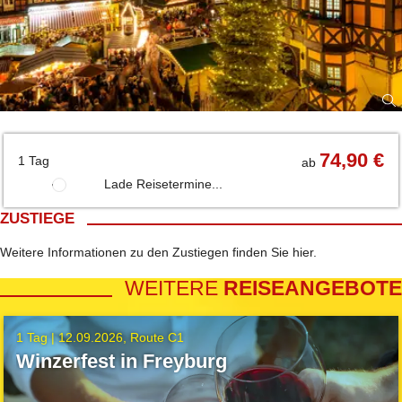
74,90 €
1 Tag
ab
Lade Reisetermine...
ZUSTIEGE
Weitere Informationen zu den Zustiegen finden Sie
hier
.
WEITERE
REISEANGEBOTE
1 Tag |
12.09.2026
Route C1
Winzerfest in Freyburg