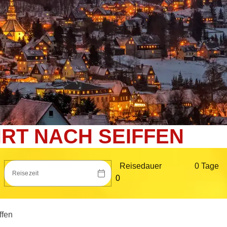
RT NACH SEIFFEN
Reisedauer
0 Tag
e
Reisezeit
ffen