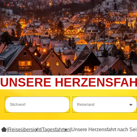
UNSERE HERZENSFAH
Stichwort
Reiseland
|
Reiseübersicht
|
Tagesfahrten
|
Unsere Herzensfahrt nach Sei