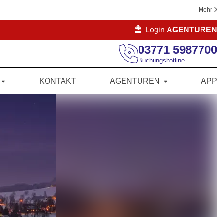
Mehr
Login
AGENTUREN
03771 5987700
Buchungshotline
KONTAKT
AGENTUREN
APP