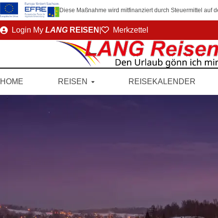
Diese Maßnahme wird mitfinanziert durch Steuermittel auf
Direkt
Login
My
LANG
REISEN
|
Merkzettel
zum
Seiteninhalt
HOME
REISEN
REISEKALENDER