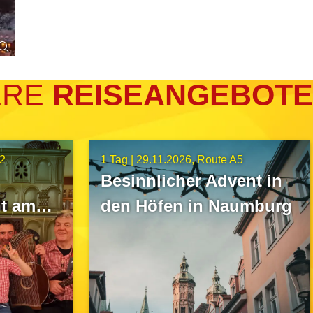
ERE
REISEANGEBOTE
2
1 Tag |
29.11.2026
Route A5
Besinnlicher Advent in
t am
den Höfen in Naumburg