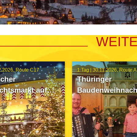
WEIT
2.2026
Route C17
1 Tag |
30.11.2026
Route A
scher
Thüringer
chtsmarkt auf
Baudenweihnach
s Guteneck
Rennsteig