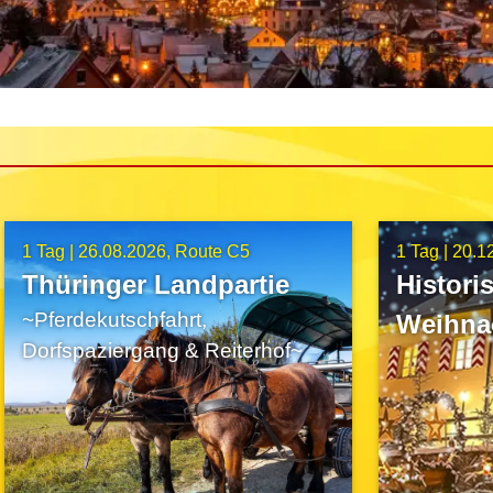
1 Tag |
26.08.2026
Route C5
1 Tag |
20.1
Thüringer Landpartie
Histori
~Pferdekutschfahrt,
Weihna
Dorfspaziergang & Reiterhof~
Schlos